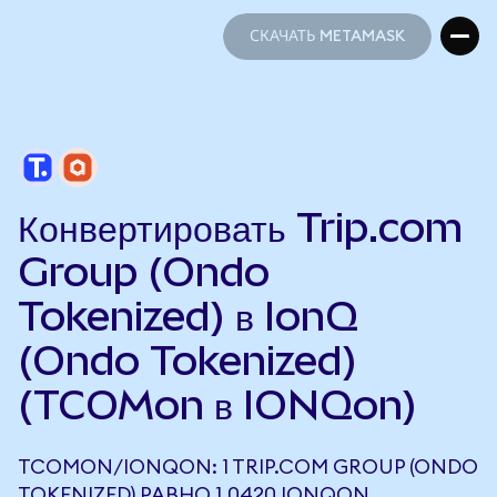
СКАЧАТЬ METAMASK
СКАЧАТЬ METAMASK
Конвертировать Trip.com
Group (Ondo
Tokenized) в IonQ
(Ondo Tokenized)
(TCOMon в IONQon)
TCOMON/IONQON: 1 TRIP.COM GROUP (ONDO
TOKENIZED) РАВНО 1,0420 IONQON