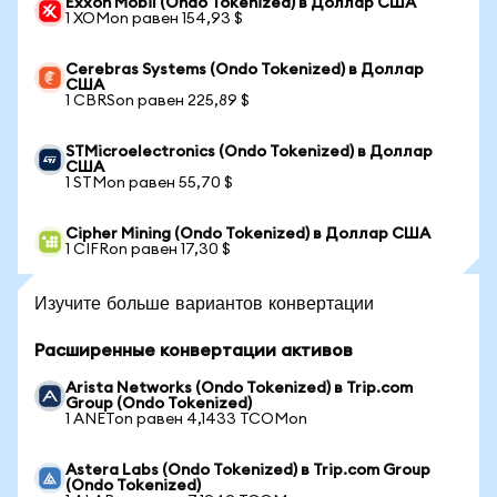
Exxon Mobil (Ondo Tokenized) в Доллар США
1 XOMon равен 154,93 $
Cerebras Systems (Ondo Tokenized) в Доллар
США
1 CBRSon равен 225,89 $
STMicroelectronics (Ondo Tokenized) в Доллар
США
1 STMon равен 55,70 $
Cipher Mining (Ondo Tokenized) в Доллар США
1 CIFRon равен 17,30 $
Изучите больше вариантов конвертации
Расширенные конвертации активов
Arista Networks (Ondo Tokenized) в Trip.com
Group (Ondo Tokenized)
1 ANETon равен 4,1433 TCOMon
Astera Labs (Ondo Tokenized) в Trip.com Group
(Ondo Tokenized)