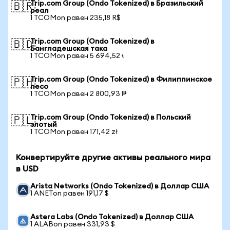
Trip.com Group (Ondo Tokenized) в Бразильский
🇧🇷
реал
1 TCOMon равен 235,18 R$
Trip.com Group (Ondo Tokenized) в
🇧🇩
Бангладешская така
1 TCOMon равен 5 694,52 ৳
Trip.com Group (Ondo Tokenized) в Филиппинское
🇵🇭
песо
1 TCOMon равен 2 800,93 ₱
Trip.com Group (Ondo Tokenized) в Польский
🇵🇱
злотый
1 TCOMon равен 171,42 zł
Конвертируйте другие активы реального мира
в USD
Arista Networks (Ondo Tokenized) в Доллар США
1 ANETon равен 191,17 $
Astera Labs (Ondo Tokenized) в Доллар США
1 ALABon равен 331,93 $