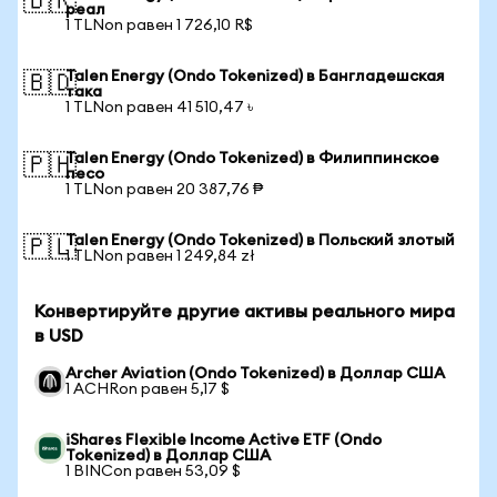
🇧🇷
реал
1 TLNon равен 1 726,10 R$
Talen Energy (Ondo Tokenized) в Бангладешская
🇧🇩
така
1 TLNon равен 41 510,47 ৳
Talen Energy (Ondo Tokenized) в Филиппинское
🇵🇭
песо
1 TLNon равен 20 387,76 ₱
Talen Energy (Ondo Tokenized) в Польский злотый
🇵🇱
1 TLNon равен 1 249,84 zł
Конвертируйте другие активы реального мира
в USD
Archer Aviation (Ondo Tokenized) в Доллар США
1 ACHRon равен 5,17 $
iShares Flexible Income Active ETF (Ondo
Tokenized) в Доллар США
1 BINCon равен 53,09 $