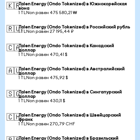
Talen Energy (Ondo Tokenized) в Южнокорейская
🇰🇷
вона
1 TLNon равен 475 580,21 ₩
Talen Energy (Ondo Tokenized) в Российский рубль
🇷🇺
1 TLNon равен 27 195,44 ₽
Talen Energy (Ondo Tokenized) в Канадский
🇨🇦
доллар
1 TLNon равен 470,41 $
Talen Energy (Ondo Tokenized) в Австралийский
🇦🇺
доллар
1 TLNon равен 475,92 $
Talen Energy (Ondo Tokenized) в Сингапурский
🇸🇬
доллар
1 TLNon равен 430,11 $
Talen Energy (Ondo Tokenized) в Швейцарский
🇨🇭
франк
1 TLNon равен 270,79 CHF
Talen Energy (Ondo Tokenized) в Бразильский