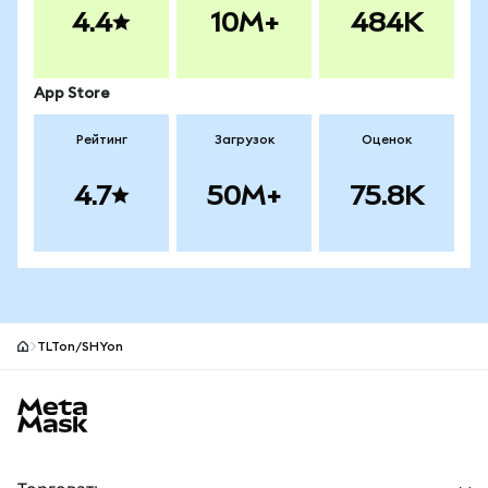
4.4
10M+
484K
App Store
Рейтинг
Загрузок
Оценок
4.7
50M+
75.8K
TLTon/SHYon
Нижний колонтитул сайта MetaMask