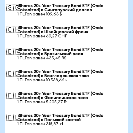
iShares 20+ Year Treasury Bond ETF (Ondo
🇸🇬
Tokenized) в Сингапурский доллар
1 TLTon равен 109,63 $
iShares 20+ Year Treasury Bond ETF (Ondo
🇨🇭
Tokenized) в Швейцарский франк
1 TLTon равен 69,27 CHF
iShares 20+ Year Treasury Bond ETF (Ondo
🇧🇷
Tokenized) в Бразильский реал
1 TLTon равен 435,45 R$
iShares 20+ Year Treasury Bond ETF (Ondo
🇧🇩
Tokenized) в Бангладешская така
1 TLTon равен 10 588,66 ৳
iShares 20+ Year Treasury Bond ETF (Ondo
🇵🇭
Tokenized) в Филиппинское песо
1 TLTon равен 5 205,27 ₱
iShares 20+ Year Treasury Bond ETF (Ondo
🇵🇱
Tokenized) в Польский злотый
1 TLTon равен 318,87 zł