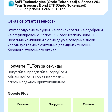
SoFi Technologies (Ondo Tokenized) в iShares 20+
Year Treasury Bond ETF (Ondo Tokenized)
1 SOFIon равен 0,213610 TLTon
Отказ от ответственности
Этот продукт не выпущен, не спонсирован, не одобрен и
не аффилирован с iShares 20+ Year Treasury Bond ETF.
Название компании и любые другие товарные знаки
используются исключительно для идентификации
базового эталонного актива.
Получите TLTon за секунды
Покупайте, продавайте, торгуйте и
обменивайте TLTon в MetaMask —
самом надёжном криптокошельке.
Google Play
Рейтинг
Загрузок
Оценок