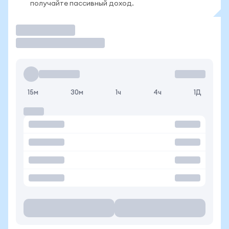
получайте пассивный доход.
Торговать
15м
30м
1ч
4ч
1Д