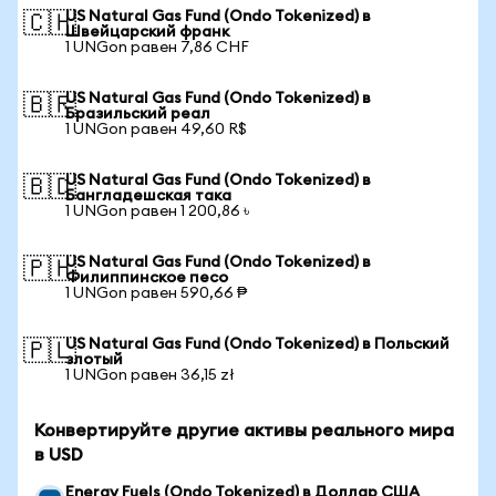
US Natural Gas Fund (Ondo Tokenized) в
🇨🇭
Швейцарский франк
1 UNGon равен 7,86 CHF
US Natural Gas Fund (Ondo Tokenized) в
🇧🇷
Бразильский реал
1 UNGon равен 49,60 R$
US Natural Gas Fund (Ondo Tokenized) в
🇧🇩
Бангладешская така
1 UNGon равен 1 200,86 ৳
US Natural Gas Fund (Ondo Tokenized) в
🇵🇭
Филиппинское песо
1 UNGon равен 590,66 ₱
US Natural Gas Fund (Ondo Tokenized) в Польский
🇵🇱
злотый
1 UNGon равен 36,15 zł
Конвертируйте другие активы реального мира
в USD
Energy Fuels (Ondo Tokenized) в Доллар США