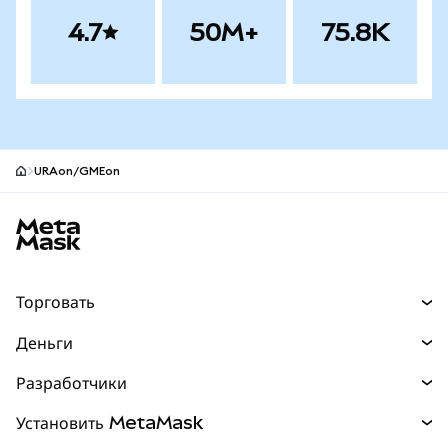
4.7
50M+
75.8K
URAon/GMEon
Нижний колонтитул сайта MetaMask
Торговать
Торговля
Деньги
Swaps
Покупайте
Разработчики
Прогнозы
НОВИНКА
Карта
Документация для разработчиков
Установить MetaMask
Перпы
НОВИНКА
mUSD
НОВИНКА
Инфопанель
Защита транзакций