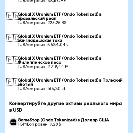
1 URAon равен 36,11 CHF
Global X Uranium ETF (Ondo Tokenized) в
🇧🇷
Бразильский реал
1 URAon равен 228,25 R$
Global X Uranium ETF (Ondo Tokenized) в
🇧🇩
Бангладешская така
1 URAon равен 5 534,04 ৳
Global X Uranium ETF (Ondo Tokenized) в
🇵🇭
Филиппинское песо
1 URAon равен 2 719,44 ₱
Global X Uranium ETF (Ondo Tokenized) в Польский
🇵🇱
злотый
1 URAon равен 166,30 zł
Конвертируйте другие активы реального мира
в USD
GameStop (Ondo Tokenized) в Доллар США
1 GMEon равен 19,28 $