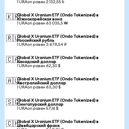
1 URAon равен 2 132,55 ₺
Global X Uranium ETF (Ondo Tokenized) в
🇰🇷
Южнокорейская вона
1 URAon равен 63 035,5 ₩
Global X Uranium ETF (Ondo Tokenized) в
🇷🇺
Российский рубль
1 URAon равен 3 678,54 ₽
Global X Uranium ETF (Ondo Tokenized) в
🇨🇦
Канадский доллар
1 URAon равен 62,30 $
Global X Uranium ETF (Ondo Tokenized) в
🇦🇺
Австралийский доллар
1 URAon равен 63,30 $
Global X Uranium ETF (Ondo Tokenized) в
🇸🇬
Сингапурский доллар
1 URAon равен 57,16 $
Global X Uranium ETF (Ondo Tokenized) в
🇨🇭
Швейцарский франк