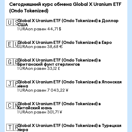
Сегодняшний курс обмена Global X Uranium ETF
(Ondo Tokenized)
Global X Uranium ETF (Ondo Tokenized) в Доллар
🇺🇸
США
1 URAon равен 44,71 $
Global X Uranium ETF (Ondo Tokenized) в Евро
🇪🇺
1 URAon равен 38,68 €
Global X Uranium ETF (Ondo Tokenized) в
🇬🇧
Британский фунт стерлингов
1 URAon равен 33,12 £
Global X Uranium ETF (Ondo Tokenized) в Японская
🇯🇵
иена
1 URAon равен 7 043,22 ¥
Global X Uranium ETF (Ondo Tokenized) в
🇨🇳
Китайский юань
1 URAon равен 301,71 ¥
Global X Uranium ETF (Ondo Tokenized) в Турецкая
🇹🇷
лира