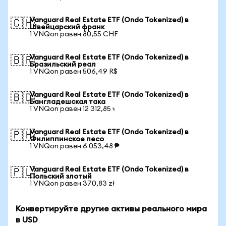
Vanguard Real Estate ETF (Ondo Tokenized) в
🇨🇭
Швейцарский франк
1 VNQon равен 80,55 CHF
Vanguard Real Estate ETF (Ondo Tokenized) в
🇧🇷
Бразильский реал
1 VNQon равен 506,49 R$
Vanguard Real Estate ETF (Ondo Tokenized) в
🇧🇩
Бангладешская така
1 VNQon равен 12 312,85 ৳
Vanguard Real Estate ETF (Ondo Tokenized) в
🇵🇭
Филиппинское песо
1 VNQon равен 6 053,48 ₱
Vanguard Real Estate ETF (Ondo Tokenized) в
🇵🇱
Польский злотый
1 VNQon равен 370,83 zł
Конвертируйте другие активы реального мира
в USD