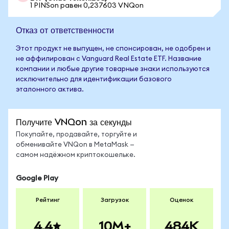
1 PINSon равен 0,237603 VNQon
Отказ от ответственности
Этот продукт не выпущен, не спонсирован, не одобрен и
не аффилирован с Vanguard Real Estate ETF. Название
компании и любые другие товарные знаки используются
исключительно для идентификации базового
эталонного актива.
Получите VNQon за секунды
Покупайте, продавайте, торгуйте и
обменивайте VNQon в MetaMask —
самом надёжном криптокошельке.
Google Play
Рейтинг
Загрузок
Оценок
4.4
10M+
484K