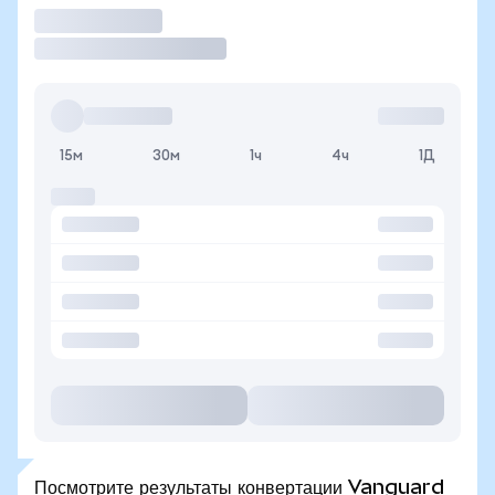
Торговать
15м
30м
1ч
4ч
1Д
Посмотрите результаты конвертации Vanguard