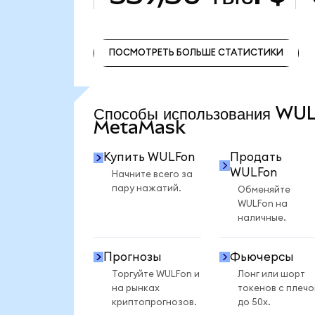
ПОСМОТРЕТЬ БОЛЬШЕ СТАТИСТИКИ
ПОСМОТРЕТЬ БОЛЬШЕ СТАТИСТИКИ
Способы использования WU
MetaMask
Купить WULFon
Продать
WULFon
Начните всего за
пару нажатий.
Обменяйте
WULFon на
наличные.
Прогнозы
Фьючерсы
Торгуйте WULFon и
Лонг или шорт
на рынках
токенов с плеч
криптопрогнозов.
до 50x.