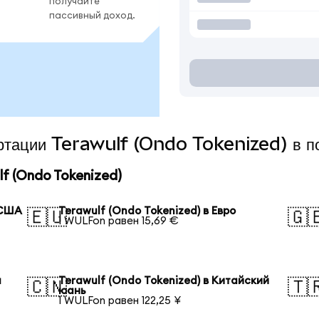
получайте
пассивный доход.
ертации Terawulf (Ondo Tokenized) в п
f (Ondo Tokenized)
 США
Terawulf (Ondo Tokenized) в Евро
🇪🇺
🇬
1 WULFon равен 15,69 €
я
Terawulf (Ondo Tokenized) в Китайский
🇨🇳
🇹
юань
1 WULFon равен 122,25 ¥