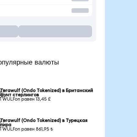
опулярные валюты
Terawulf (Ondo Tokenized) в Британский

фунт стерлингов
1 WULFon равен 13,45 £
Terawulf (Ondo Tokenized) в Турецкая

лира
1 WULFon равен 861,95 ₺