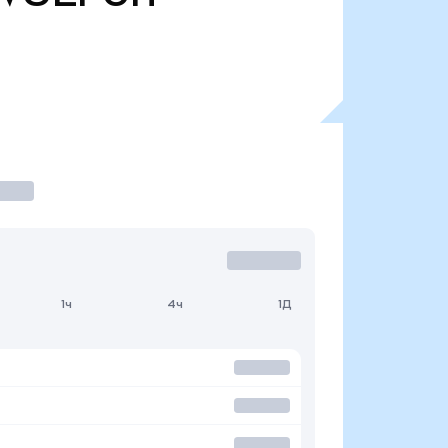
1ч
4ч
1Д