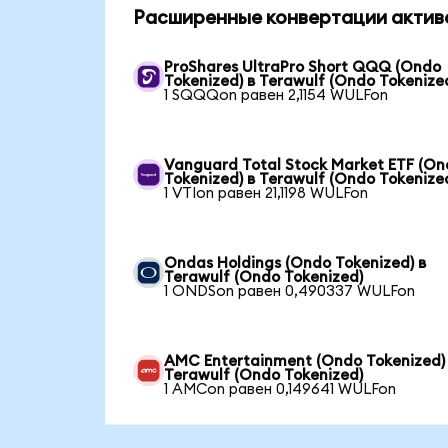
Расширенные конвертации актив
ProShares UltraPro Short QQQ (Ondo
Tokenized) в Terawulf (Ondo Tokenize
1 SQQQon равен 2,1154 WULFon
Vanguard Total Stock Market ETF (O
Tokenized) в Terawulf (Ondo Tokenize
1 VTIon равен 21,1198 WULFon
Ondas Holdings (Ondo Tokenized) в
Terawulf (Ondo Tokenized)
1 ONDSon равен 0,490337 WULFon
AMC Entertainment (Ondo Tokenized)
Terawulf (Ondo Tokenized)
1 AMCon равен 0,149641 WULFon