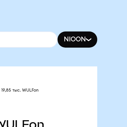
NIOON
 19,85 тыс. WULFon
WULFon