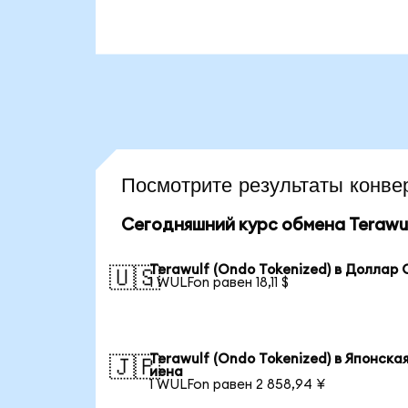
Посмотрите результаты конв
Сегодняшний курс обмена Terawul
Terawulf (Ondo Tokenized) в Доллар
🇺🇸
1 WULFon равен 18,11 $
Terawulf (Ondo Tokenized) в Японска
🇯🇵
иена
1 WULFon равен 2 858,94 ¥