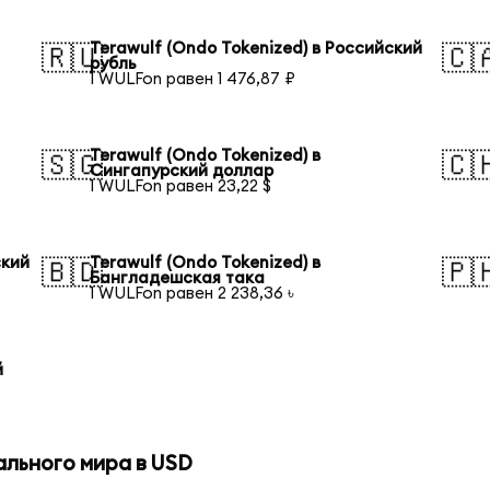
Terawulf (Ondo Tokenized) в Российский
🇷🇺
🇨
рубль
1 WULFon равен 1 476,87 ₽
Terawulf (Ondo Tokenized) в
🇸🇬
🇨
Сингапурский доллар
1 WULFon равен 23,22 $
ский
Terawulf (Ondo Tokenized) в
🇧🇩
🇵
Бангладешская така
1 WULFon равен 2 238,36 ৳
й
ального мира в USD