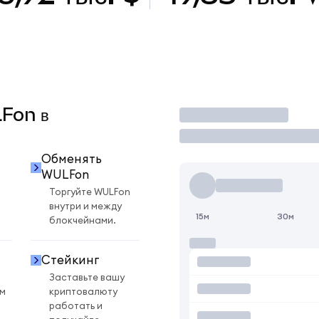
LFon в
Торговать
Обменять
WULFon
Торгуйте WULFon
внутри и между
15м
30м
блокчейнами.
Стейкинг
Заставьте вашу
ом
криптовалюту
работать и