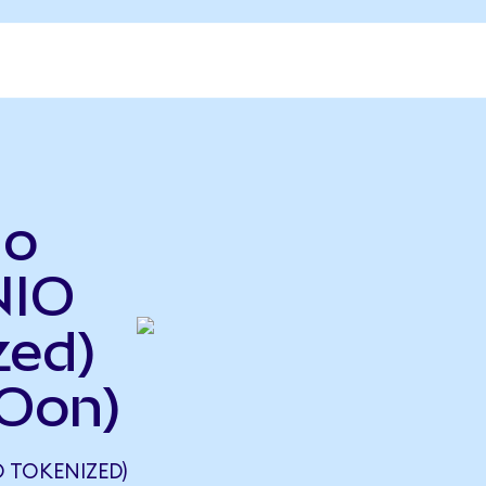
do
NIO
zed)
Oon)
 TOKENIZED)