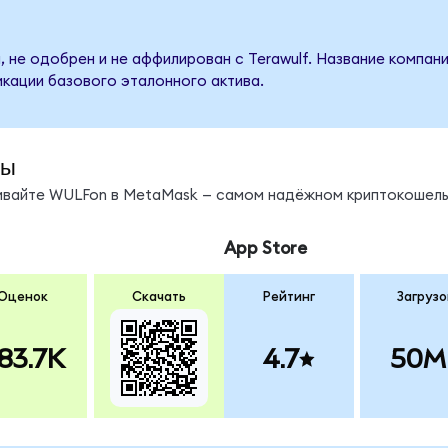
 не одобрен и не аффилирован с Terawulf. Название компан
кации базового эталонного актива.
ды
нивайте WULFon в MetaMask — самом надёжном криптокошель
App Store
Оценок
Скачать
Рейтинг
Загрузо
83.7K
4.7
50M