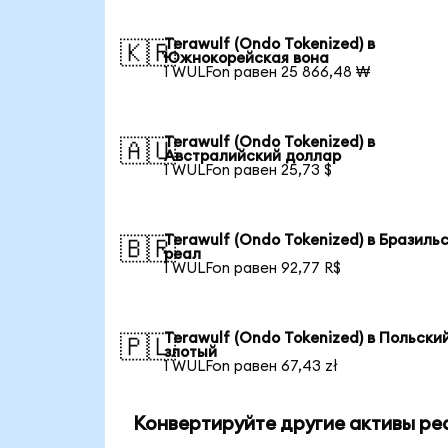
Terawulf (Ondo Tokenized) в
🇰🇷
Южнокорейская вона
1 WULFon равен 25 866,48 ₩
Terawulf (Ondo Tokenized) в
🇦🇺
Австралийский доллар
1 WULFon равен 25,73 $
Terawulf (Ondo Tokenized) в Бразиль
🇧🇷
реал
1 WULFon равен 92,77 R$
Terawulf (Ondo Tokenized) в Польски
🇵🇱
злотый
1 WULFon равен 67,43 zł
Конвертируйте другие активы ре