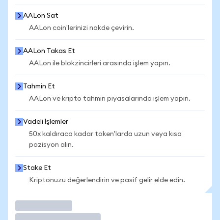
AALon Sat
AALon coin'lerinizi nakde çevirin.
AALon Takas Et
AALon ile blokzincirleri arasında işlem yapın.
Tahmin Et
AALon ve kripto tahmin piyasalarında işlem yapın.
Vadeli İşlemler
50x kaldıraca kadar token'larda uzun veya kısa
pozisyon alın.
Stake Et
Kriptonuzu değerlendirin ve pasif gelir elde edin.
İşlem Yap