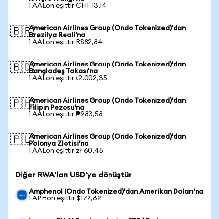
1 AALon eşittir CHF 13,14
American Airlines Group (Ondo Tokenized)'dan
🇧🇷
Brezilya Reali'na
1 AALon eşittir R$82,84
American Airlines Group (Ondo Tokenized)'dan
🇧🇩
Bangladeş Takası'na
1 AALon eşittir ৳2.002,35
American Airlines Group (Ondo Tokenized)'dan
🇵🇭
Filipin Pezosu'na
1 AALon eşittir ₱983,58
American Airlines Group (Ondo Tokenized)'dan
🇵🇱
Polonya Zlotisi'na
1 AALon eşittir zł 60,45
Diğer RWA'ları USD'ye dönüştür
Amphenol (Ondo Tokenized)'dan Amerikan Doları'na
1 APHon eşittir $172,62