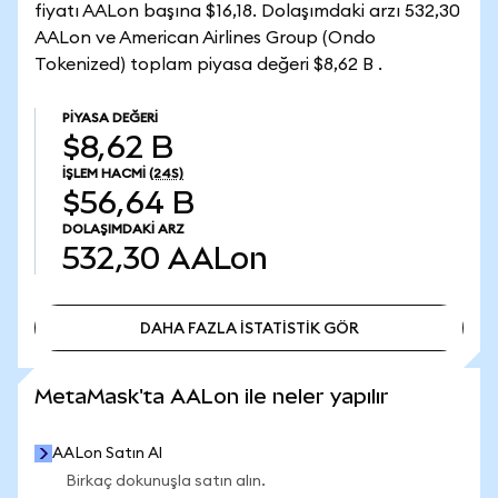
fiyatı AALon başına $16,18. Dolaşımdaki arzı 532,30
AALon ve American Airlines Group (Ondo
Tokenized) toplam piyasa değeri $8,62 B .
PIYASA DEĞERI
$8,62 B
İŞLEM HACMI
(24S)
$56,64 B
DOLAŞIMDAKI ARZ
532,30
AALon
DAHA FAZLA İSTATİSTİK GÖR
DAHA FAZLA İSTATİSTİK GÖR
MetaMask'ta AALon ile neler yapılır
AALon Satın Al
Birkaç dokunuşla satın alın.