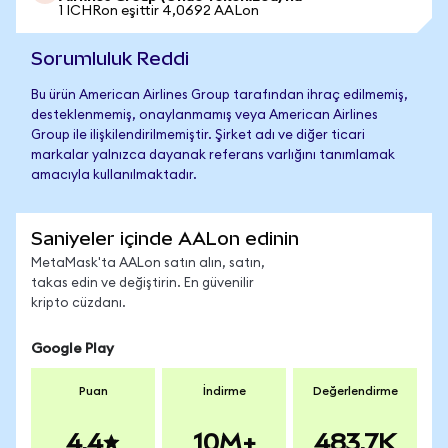
1 ICHRon eşittir 4,0692 AALon
Sorumluluk Reddi
Bu ürün American Airlines Group tarafından ihraç edilmemiş,
desteklenmemiş, onaylanmamış veya American Airlines
Group ile ilişkilendirilmemiştir. Şirket adı ve diğer ticari
markalar yalnızca dayanak referans varlığını tanımlamak
amacıyla kullanılmaktadır.
Saniyeler içinde AALon edinin
MetaMask'ta AALon satın alın, satın,
takas edin ve değiştirin. En güvenilir
kripto cüzdanı.
Google Play
Puan
İndirme
Değerlendirme
4.4
10M+
483.7K