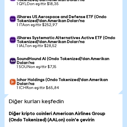
Tokenized)'dan Amerikan Doları'na
1 QYLDon eşittir $18,35
iShares US Aerospace and Defense ETF (Ondo
Tokenized)'dan Amerikan Doları'na
1 ITAon eşittir $252,97
iShares Systematic Alternatives Active ETF (Ondo
Tokenized)'dan Amerikan Doları'na
1 IALTon eşittir $28,52
SoundHound AI (Ondo Tokenized)'dan Amerikan
Doları'na
1 SOUNon eşittir $7,15
Ichor Holdings (Ondo Tokenized)'dan Amerikan
Doları'na
1 ICHRon eşittir $65,84
Diğer kurları keşfedin
Diğer kripto coinleri American Airlines Group
(Ondo Tokenized) (AALon) coin'e çevirin