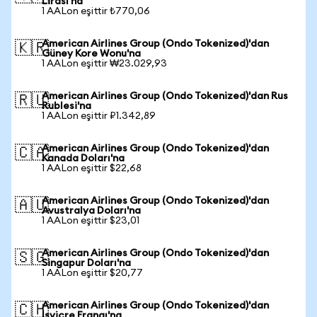
Lirası'na
1 AALon eşittir ₺770,06
American Airlines Group (Ondo Tokenized)'dan
🇰🇷
Güney Kore Wonu'na
1 AALon eşittir ₩23.029,93
American Airlines Group (Ondo Tokenized)'dan Rus
🇷🇺
Rublesi'na
1 AALon eşittir ₽1.342,89
American Airlines Group (Ondo Tokenized)'dan
🇨🇦
Kanada Doları'na
1 AALon eşittir $22,68
American Airlines Group (Ondo Tokenized)'dan
🇦🇺
Avustralya Doları'na
1 AALon eşittir $23,01
American Airlines Group (Ondo Tokenized)'dan
🇸🇬
Singapur Doları'na
1 AALon eşittir $20,77
American Airlines Group (Ondo Tokenized)'dan
🇨🇭
İsviçre Frangı'na