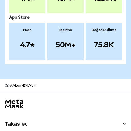
App Store
Puan
İndirme
Değerlendirme
4.7
50M+
75.8K
AALon/ENLVon
MetaMask site alt bilgisi
Takas et
Takas İşlemleri