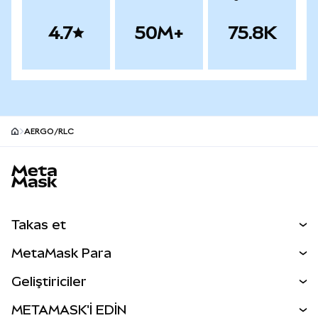
4.7
50M+
75.8K
AERGO/RLC
MetaMask site alt bilgisi
Takas et
Takas İşlemleri
MetaMask Para
Tahmin Et
YENİ
Kripto Al
Geliştiriciler
Perps
YENİ
MetaMask Kart
Dökümantasyon
METAMASK'İ EDİN
RWA'lar