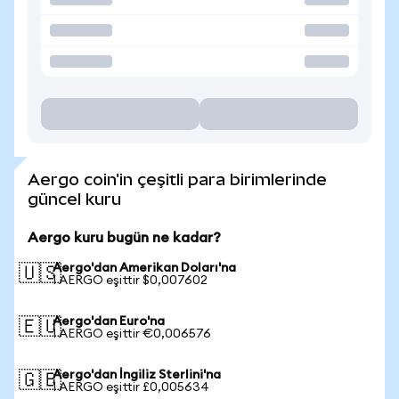
Aergo coin'in çeşitli para birimlerinde
güncel kuru
Aergo kuru bugün ne kadar?
Aergo'dan Amerikan Doları'na
🇺🇸
1 AERGO eşittir $0,007602
Aergo'dan Euro'na
🇪🇺
1 AERGO eşittir €0,006576
Aergo'dan İngiliz Sterlini'na
🇬🇧
1 AERGO eşittir £0,005634