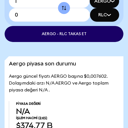
AERGO
RLC
AERGO - RLC TAKAS ET
Aergo piyasa son durumu
Aergo güncel fiyatı AERGO başına $0,007602.
Dolaşımdaki arzı N/A AERGO ve Aergo toplam
piyasa değeri N/A .
PIYASA DEĞERI
N/A
İŞLEM HACMI
(24S)
$374,77 B