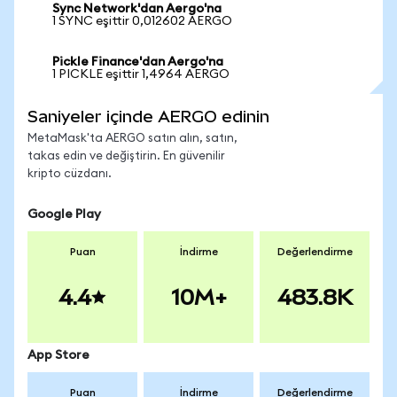
Sync Network'dan Aergo'na
1 SYNC eşittir 0,012602 AERGO
Pickle Finance'dan Aergo'na
1 PICKLE eşittir 1,4964 AERGO
Saniyeler içinde AERGO edinin
MetaMask'ta AERGO satın alın, satın,
takas edin ve değiştirin. En güvenilir
kripto cüzdanı.
Google Play
Puan
İndirme
Değerlendirme
4.4
10M+
483.8K
App Store
Puan
İndirme
Değerlendirme