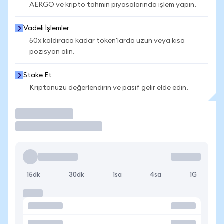
AERGO ve kripto tahmin piyasalarında işlem yapın.
Vadeli İşlemler
50x kaldıraca kadar token'larda uzun veya kısa
pozisyon alın.
Stake Et
Kriptonuzu değerlendirin ve pasif gelir elde edin.
İşlem Yap
15dk
30dk
1sa
4sa
1G