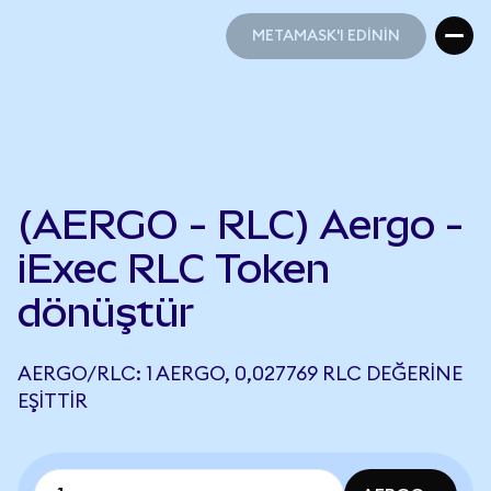
METAMASK'I EDİNİN
METAMASK'I EDİNİN
(AERGO - RLC) Aergo -
iExec RLC Token
dönüştür
AERGO/RLC: 1 AERGO, 0,027769 RLC DEĞERINE
EŞITTIR