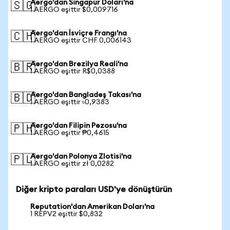
Aergo'dan Singapur Doları'na
🇸🇬
1 AERGO eşittir $0,009716
Aergo'dan İsviçre Frangı'na
🇨🇭
1 AERGO eşittir CHF 0,006143
Aergo'dan Brezilya Reali'na
🇧🇷
1 AERGO eşittir R$0,0388
Aergo'dan Bangladeş Takası'na
🇧🇩
1 AERGO eşittir ৳0,9383
Aergo'dan Filipin Pezosu'na
🇵🇭
1 AERGO eşittir ₱0,4615
Aergo'dan Polonya Zlotisi'na
🇵🇱
1 AERGO eşittir zł 0,0282
Diğer kripto paraları USD'ye dönüştürün
Reputation'dan Amerikan Doları'na
1 REPV2 eşittir $0,832