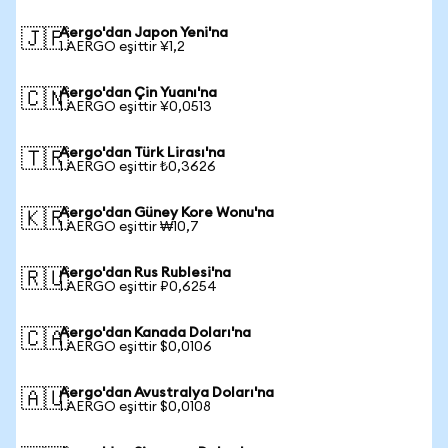
Aergo'dan Japon Yeni'na
🇯🇵
1 AERGO eşittir ¥1,2
Aergo'dan Çin Yuanı'na
🇨🇳
1 AERGO eşittir ¥0,0513
Aergo'dan Türk Lirası'na
🇹🇷
1 AERGO eşittir ₺0,3626
Aergo'dan Güney Kore Wonu'na
🇰🇷
1 AERGO eşittir ₩10,7
Aergo'dan Rus Rublesi'na
🇷🇺
1 AERGO eşittir ₽0,6254
Aergo'dan Kanada Doları'na
🇨🇦
1 AERGO eşittir $0,0106
Aergo'dan Avustralya Doları'na
🇦🇺
1 AERGO eşittir $0,0108