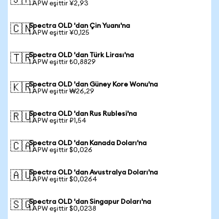
🇯🇵
1 APW eşittir ¥2,93
Spectra OLD 'dan Çin Yuanı'na
🇨🇳
1 APW eşittir ¥0,125
Spectra OLD 'dan Türk Lirası'na
🇹🇷
1 APW eşittir ₺0,8829
Spectra OLD 'dan Güney Kore Wonu'na
🇰🇷
1 APW eşittir ₩26,29
Spectra OLD 'dan Rus Rublesi'na
🇷🇺
1 APW eşittir ₽1,54
Spectra OLD 'dan Kanada Doları'na
🇨🇦
1 APW eşittir $0,026
Spectra OLD 'dan Avustralya Doları'na
🇦🇺
1 APW eşittir $0,0264
Spectra OLD 'dan Singapur Doları'na
🇸🇬
1 APW eşittir $0,0238