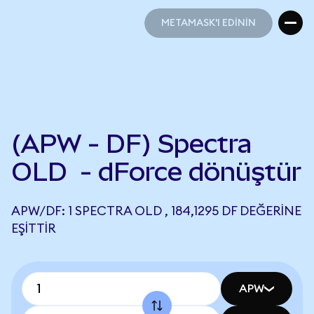
METAMASK'I EDİNİN
METAMASK'I EDİNİN
(APW - DF) Spectra
OLD - dForce dönüştür
APW/DF: 1 SPECTRA OLD , 184,1295 DF DEĞERINE
EŞITTIR
APW