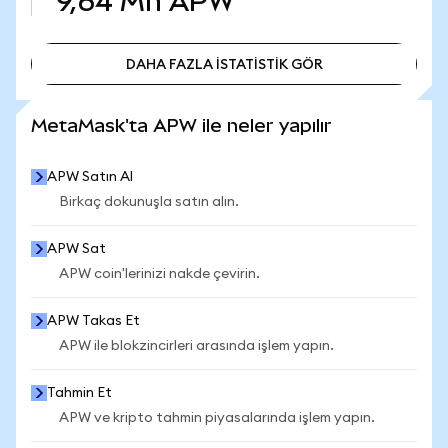
9,64 Mn
APW
DAHA FAZLA İSTATİSTİK GÖR
DAHA FAZLA İSTATİSTİK GÖR
MetaMask'ta APW ile neler yapılır
APW Satın Al
Birkaç dokunuşla satın alın.
APW Sat
APW coin'lerinizi nakde çevirin.
APW Takas Et
APW ile blokzincirleri arasında işlem yapın.
Tahmin Et
APW ve kripto tahmin piyasalarında işlem yapın.