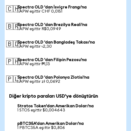
Spectra OLD 'dan İsviçre Frangı'na
🇨🇭
1 APW eşittir CHF 0,0151
Spectra OLD 'dan Brezilya Reali'na
🇧🇷
1 APW eşittir R$0,0949
Spectra OLD 'dan Bangladeş Takası'na
🇧🇩
1 APW eşittir ৳2,30
Spectra OLD 'dan Filipin Pezosu'na
🇵🇭
1 APW eşittir ₱1,13
Spectra OLD 'dan Polonya Zlotisi'na
🇵🇱
1 APW eşittir zł 0,0692
Diğer kripto paraları USD'ye dönüştürün
Stratos Token'dan Amerikan Doları'na
1 STOS eşittir $0,004643
pBTC35A'dan Amerikan Doları'na
1 PBTC35A eşittir $0,806