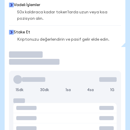
Vadeli İşlemler
50x kaldıraca kadar token'larda uzun veya kısa
pozisyon alın.
Stake Et
Kriptonuzu değerlendirin ve pasif gelir elde edin.
İşlem Yap
15dk
30dk
1sa
4sa
1G