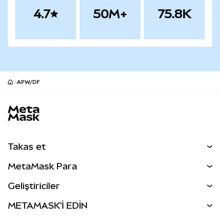
4.7
50M+
75.8K
APW/DF
MetaMask site alt bilgisi
Takas et
Takas İşlemleri
MetaMask Para
Tahmin Et
YENİ
Kripto Al
Geliştiriciler
Perps
YENİ
MetaMask Kart
Dökümantasyon
METAMASK'İ EDİN
RWA'lar
mUSD
YENİ
Kontrol Paneli
İşlem Kalkanı