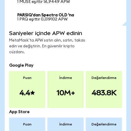
1 MUSE eşittir 16,9449 APW
PARSIQ'dan Spectra OLD 'na
1 PRQ eşittir 0,019102 APW
Saniyeler içinde APW edinin
MetaMask'ta APW satın alın, satın, takas
edin ve değiştirin. En güvenilir kripto
cüzdanı.
Google Play
Puan
İndirme
Değerlendirme
4.4
10M+
483.8K
App Store
Puan
İndirme
Değerlendirme