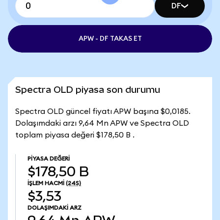
DF
APW - DF TAKAS ET
Spectra OLD piyasa son durumu
Spectra OLD güncel fiyatı APW başına $0,0185.
Dolaşımdaki arzı 9,64 Mn APW ve Spectra OLD
toplam piyasa değeri $178,50 B .
PIYASA DEĞERI
$178,50 B
İŞLEM HACMI
(24S)
$3,53
DOLAŞIMDAKI ARZ