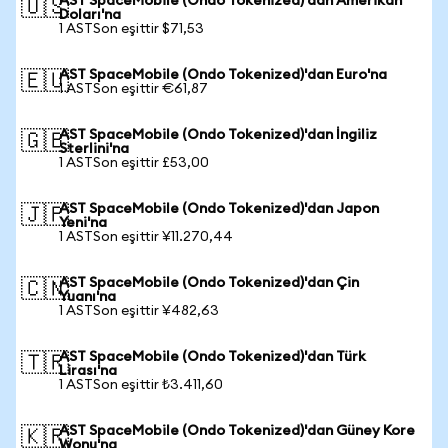
AST SpaceMobile (Ondo Tokenized)'dan Amerikan
🇺🇸
Doları'na
1 ASTSon eşittir $71,53
AST SpaceMobile (Ondo Tokenized)'dan Euro'na
🇪🇺
1 ASTSon eşittir €61,87
AST SpaceMobile (Ondo Tokenized)'dan İngiliz
🇬🇧
Sterlini'na
1 ASTSon eşittir £53,00
AST SpaceMobile (Ondo Tokenized)'dan Japon
🇯🇵
Yeni'na
1 ASTSon eşittir ¥11.270,44
AST SpaceMobile (Ondo Tokenized)'dan Çin
🇨🇳
Yuanı'na
1 ASTSon eşittir ¥482,63
AST SpaceMobile (Ondo Tokenized)'dan Türk
🇹🇷
Lirası'na
1 ASTSon eşittir ₺3.411,60
AST SpaceMobile (Ondo Tokenized)'dan Güney Kore
🇰🇷
Wonu'na