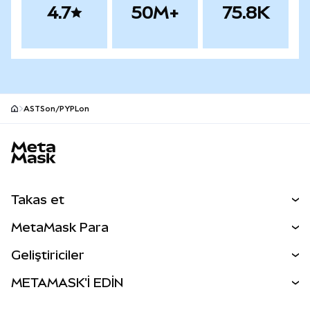
4.7
50M+
75.8K
ASTSon/PYPLon
MetaMask site alt bilgisi
Takas et
Takas İşlemleri
MetaMask Para
Tahmin Et
YENİ
Kripto Al
Geliştiriciler
Perps
YENİ
MetaMask Kart
Dökümantasyon
METAMASK'İ EDİN
RWA'lar
mUSD
YENİ
Kontrol Paneli
İşlem Kalkanı