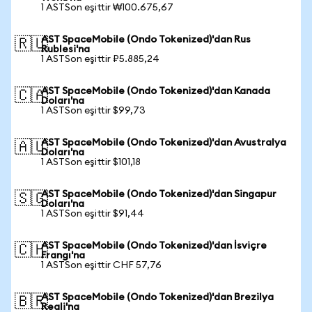
1 ASTSon eşittir ₩100.675,67
AST SpaceMobile (Ondo Tokenized)'dan Rus
🇷🇺
Rublesi'na
1 ASTSon eşittir ₽5.885,24
AST SpaceMobile (Ondo Tokenized)'dan Kanada
🇨🇦
Doları'na
1 ASTSon eşittir $99,73
AST SpaceMobile (Ondo Tokenized)'dan Avustralya
🇦🇺
Doları'na
1 ASTSon eşittir $101,18
AST SpaceMobile (Ondo Tokenized)'dan Singapur
🇸🇬
Doları'na
1 ASTSon eşittir $91,44
AST SpaceMobile (Ondo Tokenized)'dan İsviçre
🇨🇭
Frangı'na
1 ASTSon eşittir CHF 57,76
AST SpaceMobile (Ondo Tokenized)'dan Brezilya
🇧🇷
Reali'na