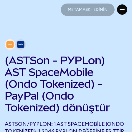
METAMASK'I EDİNİN
METAMASK'I EDİNİN
(ASTSon - PYPLon)
AST SpaceMobile
(Ondo Tokenized) -
PayPal (Ondo
Tokenized) dönüştür
ASTSON/PYPLON: 1 AST SPACEMOBILE (ONDO
TOKENIZED), 1,2046 PYPLON DEĞERINE EŞITTIR