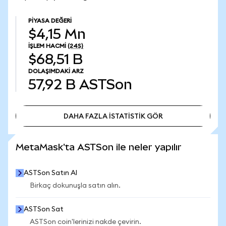
PIYASA DEĞERI
$4,15 Mn
İŞLEM HACMI
(24S)
$68,51 B
DOLAŞIMDAKI ARZ
57,92 B
ASTSon
DAHA FAZLA İSTATİSTİK GÖR
DAHA FAZLA İSTATİSTİK GÖR
MetaMask'ta ASTSon ile neler yapılır
ASTSon Satın Al
Birkaç dokunuşla satın alın.
ASTSon Sat
ASTSon coin'lerinizi nakde çevirin.