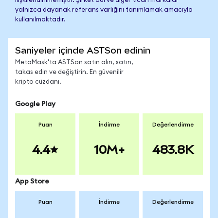
ilişkilendirilmemiştir. Şirket adı ve diğer ticari markalar
yalnızca dayanak referans varlığını tanımlamak amacıyla
kullanılmaktadır.
Saniyeler içinde ASTSon edinin
MetaMask'ta ASTSon satın alın, satın,
takas edin ve değiştirin. En güvenilir
kripto cüzdanı.
Google Play
Puan
İndirme
Değerlendirme
4.4
10M+
483.8K
App Store
Puan
İndirme
Değerlendirme