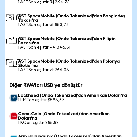
1 ASTSon eşittir R$364,75
AST SpaceMobile (Ondo Tokenized)'dan Bangladeş
🇧🇩
Takası'na
1 ASTSon eşittir ৳8.853,72
AST SpaceMobile (Ondo Tokenized)'dan Filipin
🇵🇭
Pezosu'na
1 ASTSon eşittir ₱4.346,31
AST SpaceMobile (Ondo Tokenized)'dan Polonya
🇵🇱
Zlotisi'na
1 ASTSon eşittir zł 266,03
Diğer RWA'ları USD'ye dönüştür
Lockheed (Ondo Tokenized)'dan Amerikan Doları'na
1 LMTon eşittir $593,87
Coca-Cola (Ondo Tokenized)'dan Amerikan
Doları'na
1 KOon eşittir $88,82
Arm Holdings plc (Ondo Tokenized)'dan Amerikan