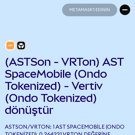
METAMASK'I EDİNİN
METAMASK'I EDİNİN
(ASTSon - VRTon) AST
SpaceMobile (Ondo
Tokenized) - Vertiv
(Ondo Tokenized)
dönüştür
ASTSON/VRTON: 1 AST SPACEMOBILE (ONDO
TOKENIZED), 0,264231 VRTON DEĞERINE