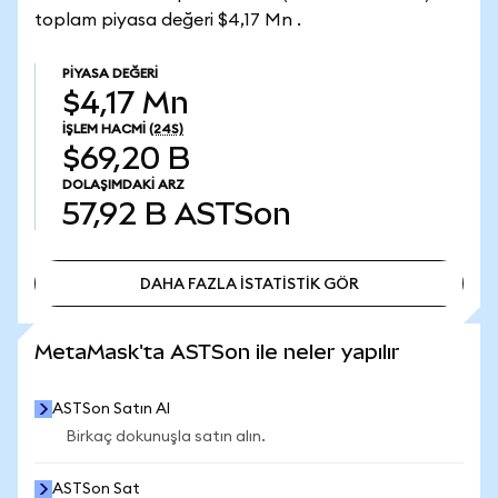
toplam piyasa değeri $4,17 Mn .
PIYASA DEĞERI
$4,17 Mn
İŞLEM HACMI
(24S)
$69,20 B
DOLAŞIMDAKI ARZ
57,92 B
ASTSon
DAHA FAZLA İSTATİSTİK GÖR
DAHA FAZLA İSTATİSTİK GÖR
MetaMask'ta ASTSon ile neler yapılır
ASTSon Satın Al
Birkaç dokunuşla satın alın.
ASTSon Sat