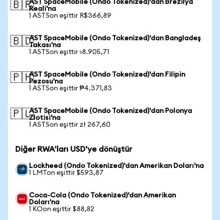
AST SpaceMobile (Ondo Tokenized)'dan Brezilya
🇧🇷
Reali'na
1 ASTSon eşittir R$366,89
AST SpaceMobile (Ondo Tokenized)'dan Bangladeş
🇧🇩
Takası'na
1 ASTSon eşittir ৳8.905,71
AST SpaceMobile (Ondo Tokenized)'dan Filipin
🇵🇭
Pezosu'na
1 ASTSon eşittir ₱4.371,83
AST SpaceMobile (Ondo Tokenized)'dan Polonya
🇵🇱
Zlotisi'na
1 ASTSon eşittir zł 267,60
Diğer RWA'ları USD'ye dönüştür
Lockheed (Ondo Tokenized)'dan Amerikan Doları'na
1 LMTon eşittir $593,87
Coca-Cola (Ondo Tokenized)'dan Amerikan
Doları'na
1 KOon eşittir $88,82