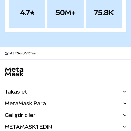
4.7
50M+
75.8K
ASTSon/VRTon
MetaMask site alt bilgisi
Takas et
Takas İşlemleri
MetaMask Para
Tahmin Et
YENİ
Kripto Al
Geliştiriciler
Perps
YENİ
MetaMask Kart
Dökümantasyon
METAMASK'İ EDİN
RWA'lar
mUSD
YENİ