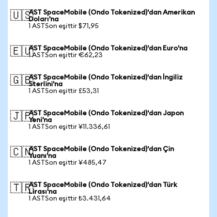
AST SpaceMobile (Ondo Tokenized)'dan Amerikan
🇺🇸
Doları'na
1 ASTSon eşittir $71,95
AST SpaceMobile (Ondo Tokenized)'dan Euro'na
🇪🇺
1 ASTSon eşittir €62,23
AST SpaceMobile (Ondo Tokenized)'dan İngiliz
🇬🇧
Sterlini'na
1 ASTSon eşittir £53,31
AST SpaceMobile (Ondo Tokenized)'dan Japon
🇯🇵
Yeni'na
1 ASTSon eşittir ¥11.336,61
AST SpaceMobile (Ondo Tokenized)'dan Çin
🇨🇳
Yuanı'na
1 ASTSon eşittir ¥485,47
AST SpaceMobile (Ondo Tokenized)'dan Türk
🇹🇷
Lirası'na
1 ASTSon eşittir ₺3.431,64