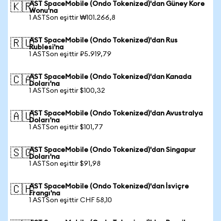
AST SpaceMobile (Ondo Tokenized)'dan Güney Kore
🇰🇷
Wonu'na
1 ASTSon eşittir ₩101.266,8
AST SpaceMobile (Ondo Tokenized)'dan Rus
🇷🇺
Rublesi'na
1 ASTSon eşittir ₽5.919,79
AST SpaceMobile (Ondo Tokenized)'dan Kanada
🇨🇦
Doları'na
1 ASTSon eşittir $100,32
AST SpaceMobile (Ondo Tokenized)'dan Avustralya
🇦🇺
Doları'na
1 ASTSon eşittir $101,77
AST SpaceMobile (Ondo Tokenized)'dan Singapur
🇸🇬
Doları'na
1 ASTSon eşittir $91,98
AST SpaceMobile (Ondo Tokenized)'dan İsviçre
🇨🇭
Frangı'na
1 ASTSon eşittir CHF 58,10