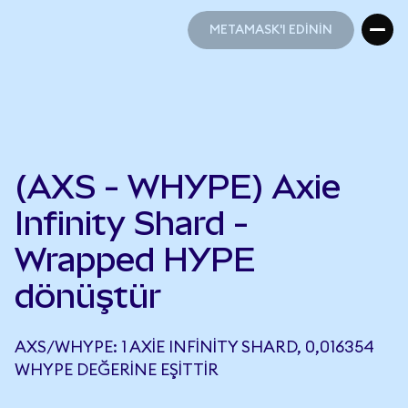
METAMASK'I EDİNİN
METAMASK'I EDİNİN
(AXS - WHYPE) Axie
Infinity Shard -
Wrapped HYPE
dönüştür
AXS/WHYPE: 1 AXIE INFINITY SHARD, 0,016354
WHYPE DEĞERINE EŞITTIR