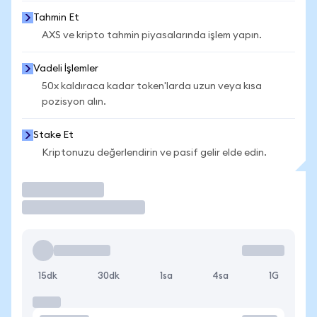
Tahmin Et
AXS ve kripto tahmin piyasalarında işlem yapın.
Vadeli İşlemler
50x kaldıraca kadar token'larda uzun veya kısa
pozisyon alın.
Stake Et
Kriptonuzu değerlendirin ve pasif gelir elde edin.
İşlem Yap
15dk
30dk
1sa
4sa
1G