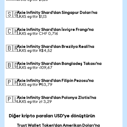
Axie Infinity Shard'dan Singapur Doları'na
🇸🇬
1 AXS eşittir $1,13
Axie Infinity Shard'dan İsviçre Frangı'na
🇨🇭
1 AXS eşittir CHF 0,716
Axie Infinity Shard'dan Brezilya Reali'na
🇧🇷
1 AXS eşittir R$4,52
Axie Infinity Shard'dan Bangladeş Takası'na
🇧🇩
1 AXS eşittir ৳109,67
Axie Infinity Shard'dan Filipin Pezosu'na
🇵🇭
1 AXS eşittir ₱53,79
Axie Infinity Shard'dan Polonya Zlotisi'na
🇵🇱
1 AXS eşittir zł 3,29
Diğer kripto paraları USD'ye dönüştürün
Trust Wallet Token'dan Amerikan Doları'na