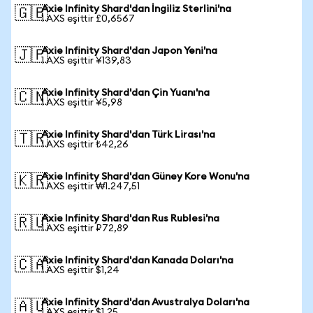
Axie Infinity Shard'dan İngiliz Sterlini'na
🇬🇧
1 AXS eşittir £0,6567
Axie Infinity Shard'dan Japon Yeni'na
🇯🇵
1 AXS eşittir ¥139,83
Axie Infinity Shard'dan Çin Yuanı'na
🇨🇳
1 AXS eşittir ¥5,98
Axie Infinity Shard'dan Türk Lirası'na
🇹🇷
1 AXS eşittir ₺42,26
Axie Infinity Shard'dan Güney Kore Wonu'na
🇰🇷
1 AXS eşittir ₩1.247,51
Axie Infinity Shard'dan Rus Rublesi'na
🇷🇺
1 AXS eşittir ₽72,89
Axie Infinity Shard'dan Kanada Doları'na
🇨🇦
1 AXS eşittir $1,24
Axie Infinity Shard'dan Avustralya Doları'na
🇦🇺
1 AXS eşittir $1,25