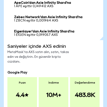
ApeCoin'dan Axie Infinity Shard'na
1 APE eşittir 0,149412 AXS
Zebec Network'dan Axie Infinity Shard'na
1 ZBCN eşittir 0,001964 AXS
Eigenlayer'dan Axie Infinity Shard'na
1 EIGEN eşittir 0,199057 AXS
Saniyeler içinde AXS edinin
MetaMask'ta AXS satın alın, satın, takas
edin ve değiştirin. En güvenilir kripto
cüzdanı.
Google Play
Puan
İndirme
Değerlendirme
4.4
10M+
483.8K