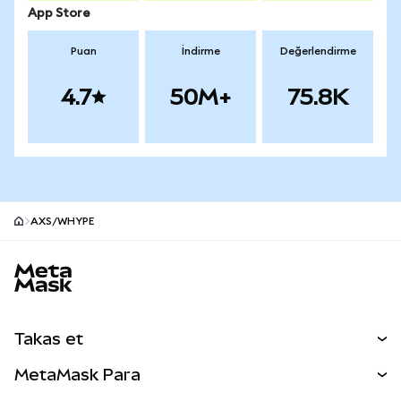
App Store
Puan
İndirme
Değerlendirme
4.7
50M+
75.8K
AXS/WHYPE
MetaMask site alt bilgisi
Takas et
Takas İşlemleri
MetaMask Para
Tahmin Et
YENİ
Kripto Al