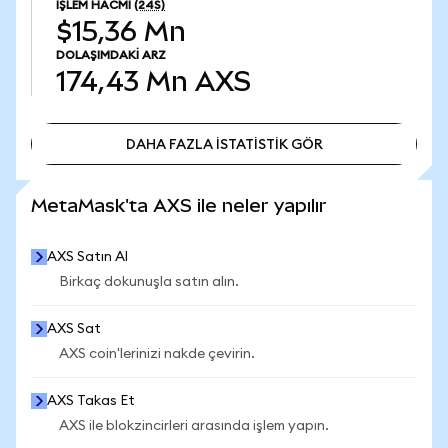
İŞLEM HACMI
(24S)
$15,36 Mn
DOLAŞIMDAKI ARZ
174,43 Mn
AXS
DAHA FAZLA İSTATİSTİK GÖR
DAHA FAZLA İSTATİSTİK GÖR
MetaMask'ta AXS ile neler yapılır
AXS Satın Al
Birkaç dokunuşla satın alın.
AXS Sat
AXS coin'lerinizi nakde çevirin.
AXS Takas Et
AXS ile blokzincirleri arasında işlem yapın.