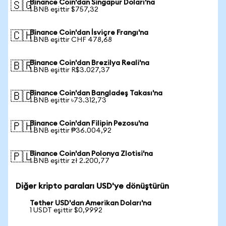
Binance Coin'dan Singapur Doları'na
🇸🇬
1 BNB eşittir $757,32
Binance Coin'dan İsviçre Frangı'na
🇨🇭
1 BNB eşittir CHF 478,68
Binance Coin'dan Brezilya Reali'na
🇧🇷
1 BNB eşittir R$3.027,37
Binance Coin'dan Bangladeş Takası'na
🇧🇩
1 BNB eşittir ৳73.312,73
Binance Coin'dan Filipin Pezosu'na
🇵🇭
1 BNB eşittir ₱36.004,92
Binance Coin'dan Polonya Zlotisi'na
🇵🇱
1 BNB eşittir zł 2.200,77
Diğer kripto paraları USD'ye dönüştürün
Tether USD'dan Amerikan Doları'na
1 USDT eşittir $0,9992