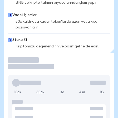
BNB ve kripto tahmin piyasalarında işlem yapın.
Vadeli İşlemler
50x kaldıraca kadar token'larda uzun veya kısa
pozisyon alın.
Stake Et
Kriptonuzu değerlendirin ve pasif gelir elde edin.
İşlem Yap
15dk
30dk
1sa
4sa
1G