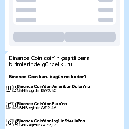
Binance Coin coin'in çeşitli para
birimlerinde güncel kuru
Binance Coin kuru bugün ne kadar?
Binance Coin'dan Amerikan Doları'na
🇺🇸
1 BNB eşittir $592,30
Binance Coin'dan Euro'na
🇪🇺
1 BNB eşittir €512,46
Binance Coin'dan İngiliz Sterlini'na
🇬🇧
1 BNB eşittir £439,08