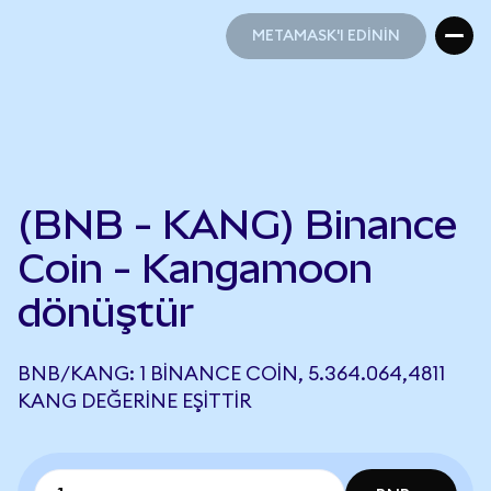
METAMASK'I EDİNİN
METAMASK'I EDİNİN
(BNB - KANG) Binance
Coin - Kangamoon
dönüştür
BNB/KANG: 1 BINANCE COIN, 5.364.064,4811
KANG DEĞERINE EŞITTIR