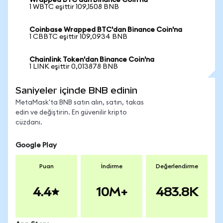
Wrapped BTC'dan Binance Coin'na
1 WBTC eşittir 109,1508 BNB
Coinbase Wrapped BTC'dan Binance Coin'na
1 CBBTC eşittir 109,0934 BNB
Chainlink Token'dan Binance Coin'na
1 LINK eşittir 0,013878 BNB
Saniyeler içinde BNB edinin
MetaMask'ta BNB satın alın, satın, takas
edin ve değiştirin. En güvenilir kripto
cüzdanı.
Google Play
Puan
İndirme
Değerlendirme
4.4
10M+
483.8K