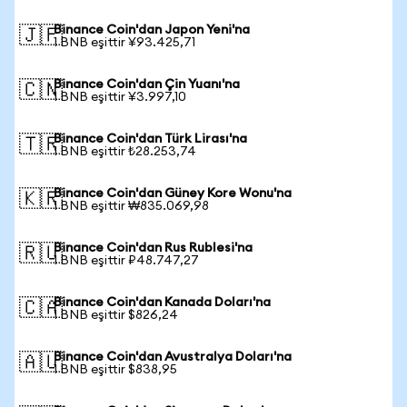
Binance Coin'dan Japon Yeni'na
🇯🇵
1 BNB eşittir ¥93.425,71
Binance Coin'dan Çin Yuanı'na
🇨🇳
1 BNB eşittir ¥3.997,10
Binance Coin'dan Türk Lirası'na
🇹🇷
1 BNB eşittir ₺28.253,74
Binance Coin'dan Güney Kore Wonu'na
🇰🇷
1 BNB eşittir ₩835.069,98
Binance Coin'dan Rus Rublesi'na
🇷🇺
1 BNB eşittir ₽48.747,27
Binance Coin'dan Kanada Doları'na
🇨🇦
1 BNB eşittir $826,24
Binance Coin'dan Avustralya Doları'na
🇦🇺
1 BNB eşittir $838,95