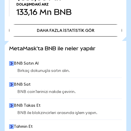
DOLAŞIMDAKI ARZ
133,16 Mn
BNB
DAHA FAZLA İSTATİSTİK GÖR
DAHA FAZLA İSTATİSTİK GÖR
MetaMask'ta BNB ile neler yapılır
BNB Satın Al
Birkaç dokunuşla satın alın.
BNB Sat
BNB coin'lerinizi nakde çevirin.
BNB Takas Et
BNB ile blokzincirleri arasında işlem yapın.
Tahmin Et