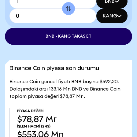
BNB
KANG
BNB - KANG TAKAS ET
Binance Coin piyasa son durumu
Binance Coin güncel fiyatı BNB başına $592,30.
Dolaşımdaki arzı 133,16 Mn BNB ve Binance Coin
toplam piyasa değeri $78,87 Mr .
PIYASA DEĞERI
$78,87 Mr
İŞLEM HACMI
(24S)
$553,06 Mn