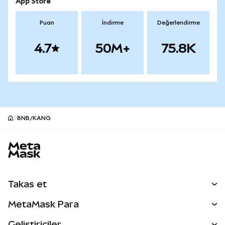
App Store
Puan
İndirme
Değerlendirme
4.7
50M+
75.8K
BNB/KANG
MetaMask site alt bilgisi
Takas et
Takas İşlemleri
MetaMask Para
Tahmin Et
YENİ
Kripto Al
Geliştiriciler