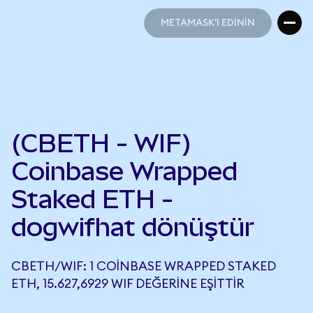
METAMASK'I EDİNİN
METAMASK'I EDİNİN
(CBETH - WIF)
Coinbase Wrapped
Staked ETH -
dogwifhat dönüştür
CBETH/WIF: 1 COINBASE WRAPPED STAKED
ETH, 15.627,6929 WIF DEĞERINE EŞITTIR