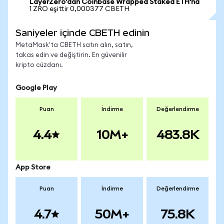
LayerZero'dan Coinbase Wrapped Staked ETH'na
1 ZRO eşittir 0,000377 CBETH
Saniyeler içinde CBETH edinin
MetaMask'ta CBETH satın alın, satın,
takas edin ve değiştirin. En güvenilir
kripto cüzdanı.
Google Play
Puan
İndirme
Değerlendirme
4.4
10M+
483.8K
App Store
Puan
İndirme
Değerlendirme
4.7
50M+
75.8K