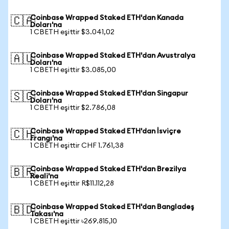
Coinbase Wrapped Staked ETH'dan Kanada
🇨🇦
Doları'na
1 CBETH eşittir $3.041,02
Coinbase Wrapped Staked ETH'dan Avustralya
🇦🇺
Doları'na
1 CBETH eşittir $3.085,00
Coinbase Wrapped Staked ETH'dan Singapur
🇸🇬
Doları'na
1 CBETH eşittir $2.786,08
Coinbase Wrapped Staked ETH'dan İsviçre
🇨🇭
Frangı'na
1 CBETH eşittir CHF 1.761,38
Coinbase Wrapped Staked ETH'dan Brezilya
🇧🇷
Reali'na
1 CBETH eşittir R$11.112,28
Coinbase Wrapped Staked ETH'dan Bangladeş
🇧🇩
Takası'na
1 CBETH eşittir ৳269.815,10