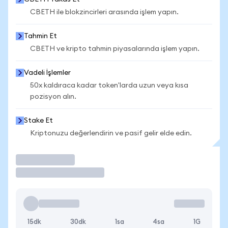
CBETH ile blokzincirleri arasında işlem yapın.
Tahmin Et
CBETH ve kripto tahmin piyasalarında işlem yapın.
Vadeli İşlemler
50x kaldıraca kadar token'larda uzun veya kısa
pozisyon alın.
Stake Et
Kriptonuzu değerlendirin ve pasif gelir elde edin.
İşlem Yap
15dk
30dk
1sa
4sa
1G