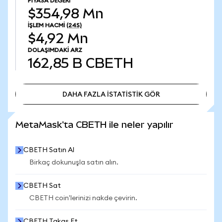
PIYASA DEĞERI
$354,98 Mn
İŞLEM HACMI
(24S)
$4,92 Mn
DOLAŞIMDAKI ARZ
162,85 B
CBETH
DAHA FAZLA İSTATİSTİK GÖR
DAHA FAZLA İSTATİSTİK GÖR
MetaMask'ta CBETH ile neler yapılır
CBETH Satın Al
Birkaç dokunuşla satın alın.
CBETH Sat
CBETH coin'lerinizi nakde çevirin.
CBETH Takas Et