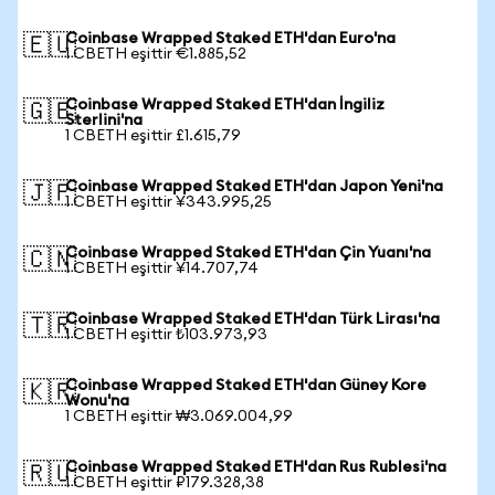
Coinbase Wrapped Staked ETH'dan Euro'na
🇪🇺
1 CBETH eşittir €1.885,52
Coinbase Wrapped Staked ETH'dan İngiliz
🇬🇧
Sterlini'na
1 CBETH eşittir £1.615,79
Coinbase Wrapped Staked ETH'dan Japon Yeni'na
🇯🇵
1 CBETH eşittir ¥343.995,25
Coinbase Wrapped Staked ETH'dan Çin Yuanı'na
🇨🇳
1 CBETH eşittir ¥14.707,74
Coinbase Wrapped Staked ETH'dan Türk Lirası'na
🇹🇷
1 CBETH eşittir ₺103.973,93
Coinbase Wrapped Staked ETH'dan Güney Kore
🇰🇷
Wonu'na
1 CBETH eşittir ₩3.069.004,99
Coinbase Wrapped Staked ETH'dan Rus Rublesi'na
🇷🇺
1 CBETH eşittir ₽179.328,38