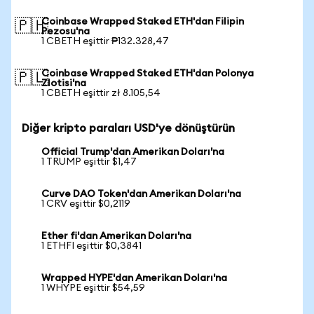
Coinbase Wrapped Staked ETH'dan Filipin
🇵🇭
Pezosu'na
1 CBETH eşittir ₱132.328,47
Coinbase Wrapped Staked ETH'dan Polonya
🇵🇱
Zlotisi'na
1 CBETH eşittir zł 8.105,54
Diğer kripto paraları USD'ye dönüştürün
Official Trump'dan Amerikan Doları'na
1 TRUMP eşittir $1,47
Curve DAO Token'dan Amerikan Doları'na
1 CRV eşittir $0,2119
Ether fi'dan Amerikan Doları'na
1 ETHFI eşittir $0,3841
Wrapped HYPE'dan Amerikan Doları'na
1 WHYPE eşittir $54,59