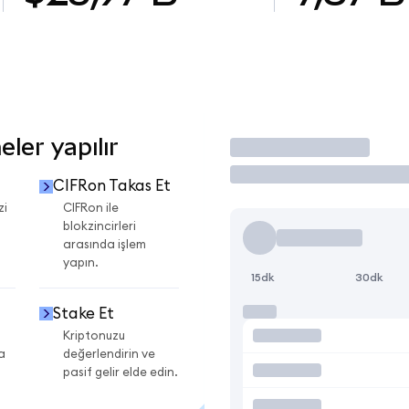
ler yapılır
İşlem Yap
CIFRon Takas Et
zi
CIFRon ile
blokzincirleri
arasında işlem
yapın.
15dk
30dk
Stake Et
Kriptonuzu
a
değerlendirin ve
pasif gelir elde edin.