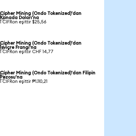
Cipher Mining (Ondo Tokenized)'dan

Kanada Doları'na
1 CIFRon eşittir $25,56
Cipher Mining (Ondo Tokenized)'dan

İsviçre Frangı'na
1 CIFRon eşittir CHF 14,77
Cipher Mining (Ondo Tokenized)'dan Filipin

Pezosu'na
1 CIFRon eşittir ₱1.110,21