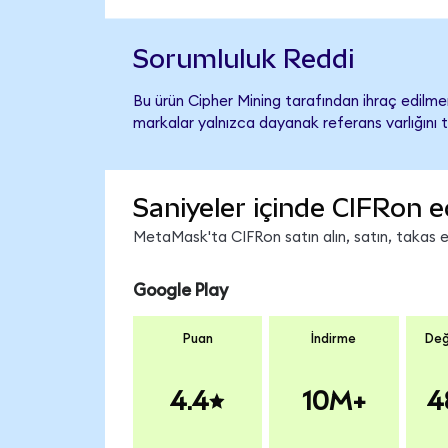
Sorumluluk Reddi
Bu ürün Cipher Mining tarafından ihraç edilmem
markalar yalnızca dayanak referans varlığını 
Saniyeler içinde CIFRon e
MetaMask'ta CIFRon satın alın, satın, takas edi
Google Play
Puan
İndirme
Değ
4.4
10M+
4