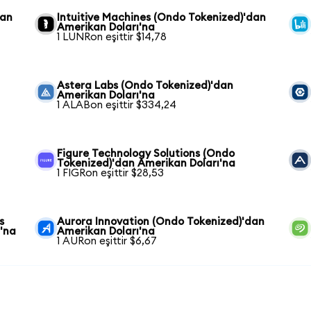
dan
Intuitive Machines (Ondo Tokenized)'dan
Amerikan Doları'na
1 LUNRon eşittir $14,78
Astera Labs (Ondo Tokenized)'dan
Amerikan Doları'na
1 ALABon eşittir $334,24
Figure Technology Solutions (Ondo
Tokenized)'dan Amerikan Doları'na
1 FIGRon eşittir $28,53
s
Aurora Innovation (Ondo Tokenized)'dan
'na
Amerikan Doları'na
1 AURon eşittir $6,67