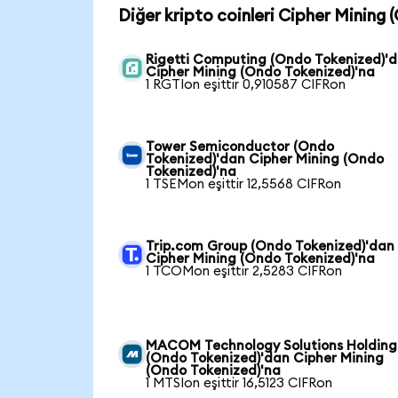
Diğer kripto coinleri Cipher Mining 
Rigetti Computing (Ondo Tokenized)'
Cipher Mining (Ondo Tokenized)'na
1 RGTIon eşittir 0,910587 CIFRon
Tower Semiconductor (Ondo
Tokenized)'dan Cipher Mining (Ondo
Tokenized)'na
1 TSEMon eşittir 12,5568 CIFRon
Trip.com Group (Ondo Tokenized)'dan
Cipher Mining (Ondo Tokenized)'na
1 TCOMon eşittir 2,5283 CIFRon
MACOM Technology Solutions Holding
(Ondo Tokenized)'dan Cipher Mining
(Ondo Tokenized)'na
1 MTSIon eşittir 16,5123 CIFRon