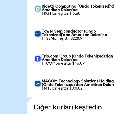
Rigetti Computing (Ondo Tokenized)'
Amerikan Doları'na
1 RGTIon eşittir $16,60
Tower Semiconductor (Ondo
Tokenized)'dan Amerikan Doları'na
1 TSEMon eşittir $228,91
Trip.com Group (Ondo Tokenized)'dan
Amerikan Doları'na
1 TCOMon eşittir $46,09
MACOM Technology Solutions Holding
(Ondo Tokenized)'dan Amerikan Doları
1 MTSIon eşittir $301,02
Diğer kurları keşfedin