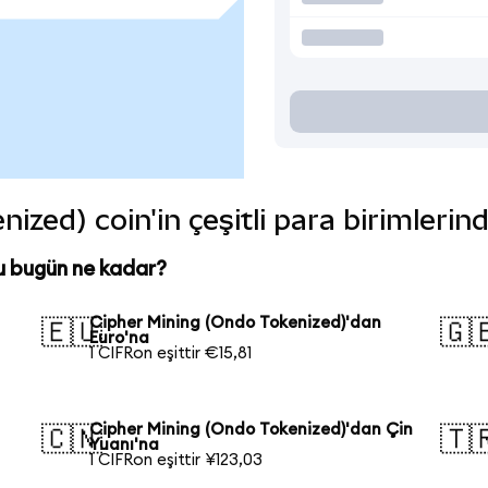
ized) coin'in çeşitli para birimlerin
u bugün ne kadar?
Cipher Mining (Ondo Tokenized)'dan
🇪🇺
🇬
Euro'na
1 CIFRon eşittir €15,81
Cipher Mining (Ondo Tokenized)'dan Çin
🇨🇳
🇹
Yuanı'na
1 CIFRon eşittir ¥123,03