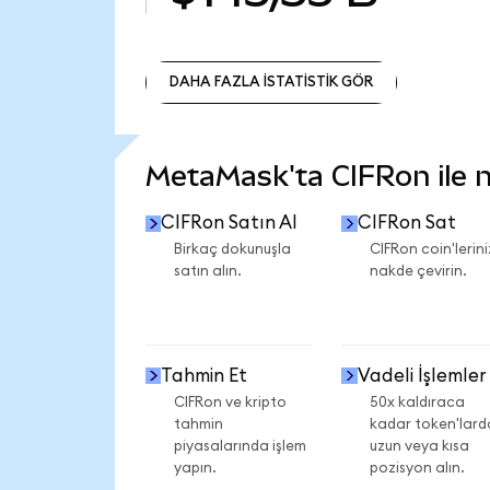
DAHA FAZLA İSTATİSTİK GÖR
DAHA FAZLA İSTATİSTİK GÖR
MetaMask'ta CIFRon ile ne
CIFRon Satın Al
CIFRon Sat
Birkaç dokunuşla
CIFRon coin'lerini
satın alın.
nakde çevirin.
Tahmin Et
Vadeli İşlemler
CIFRon ve kripto
50x kaldıraca
tahmin
kadar token'lard
piyasalarında işlem
uzun veya kısa
yapın.
pozisyon alın.