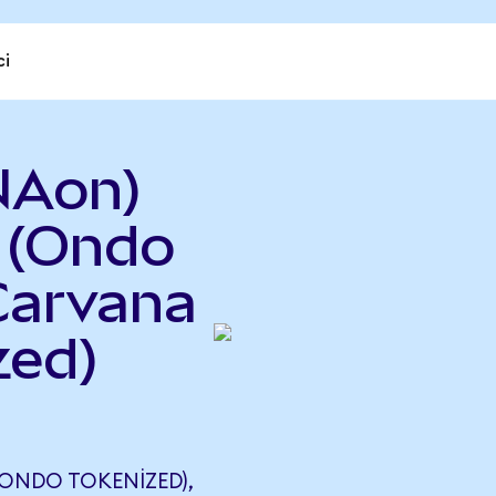
ci
NAon)
 (Ondo
Carvana
zed)
(ONDO TOKENIZED),