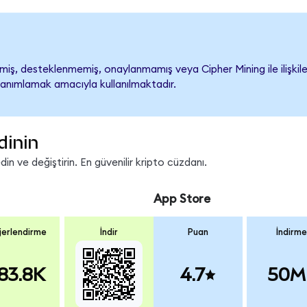
iş, desteklenmemiş, onaylanmamış veya Cipher Mining ile ilişkilend
tanımlamak amacıyla kullanılmaktadır.
dinin
n ve değiştirin. En güvenilir kripto cüzdanı.
App Store
erlendirme
İndir
Puan
İndirme
83.8K
4.7
50M