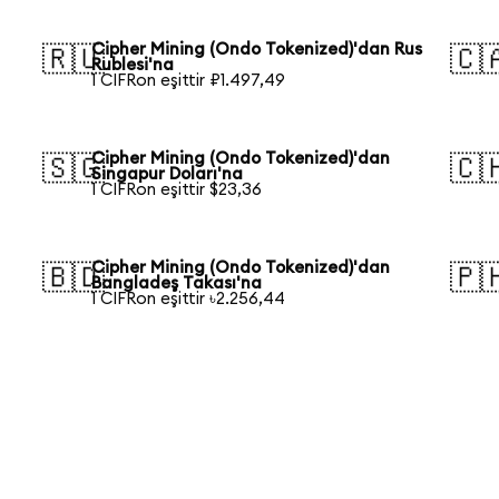
Cipher Mining (Ondo Tokenized)'dan Rus
🇷🇺
🇨
Rublesi'na
1 CIFRon eşittir ₽1.497,49
Cipher Mining (Ondo Tokenized)'dan
🇸🇬
🇨
Singapur Doları'na
1 CIFRon eşittir $23,36
Cipher Mining (Ondo Tokenized)'dan
🇧🇩
🇵
Bangladeş Takası'na
1 CIFRon eşittir ৳2.256,44