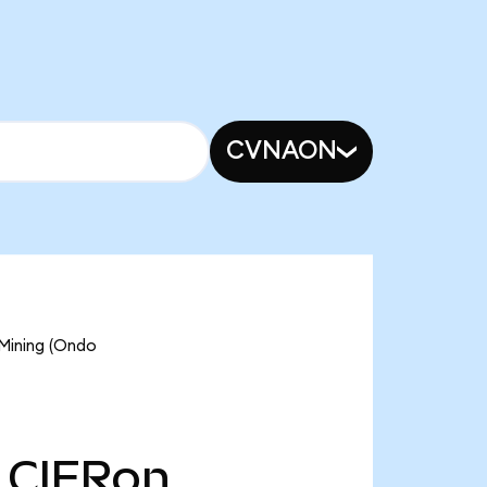
CVNAON
 Mining (Ondo
CIFRon