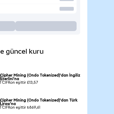
de güncel kuru
Cipher Mining (Ondo Tokenized)'dan İngiliz

Sterlini'na
1 CIFRon eşittir £13,57
Cipher Mining (Ondo Tokenized)'dan Türk

Lirası'na
1 CIFRon eşittir ₺869,61