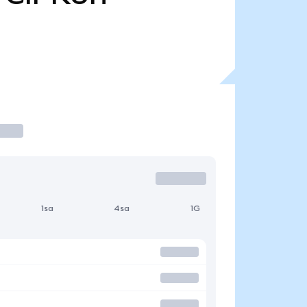
1sa
4sa
1G