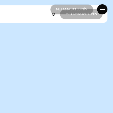
METAMASK'I EDİNİN
METAMASK'I EDİNİN
METAMASK'I EDİNİN
METAMASK'I EDİNİN