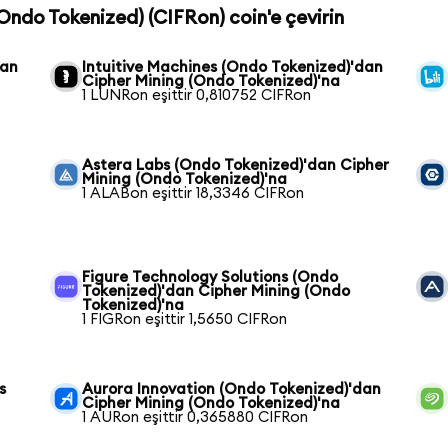
(Ondo Tokenized) (CIFRon) coin'e çevirin
dan
Intuitive Machines (Ondo Tokenized)'dan
Cipher Mining (Ondo Tokenized)'na
1 LUNRon eşittir 0,810752 CIFRon
Astera Labs (Ondo Tokenized)'dan Cipher
Mining (Ondo Tokenized)'na
1 ALABon eşittir 18,3346 CIFRon
Figure Technology Solutions (Ondo
Tokenized)'dan Cipher Mining (Ondo
Tokenized)'na
1 FIGRon eşittir 1,5650 CIFRon
s
Aurora Innovation (Ondo Tokenized)'dan
Cipher Mining (Ondo Tokenized)'na
1 AURon eşittir 0,365880 CIFRon