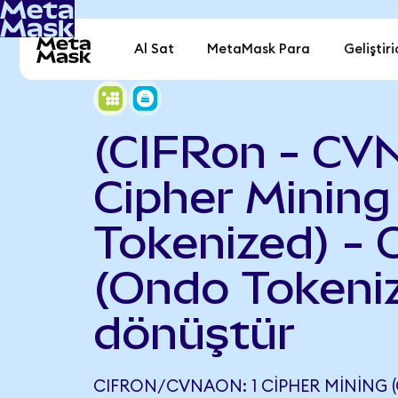
Al Sat
MetaMask Para
Geliştiri
(CIFRon - CV
Cipher Mining
Tokenized) - 
(Ondo Tokeni
dönüştür
CIFRON/CVNAON: 1 CIPHER MINING 