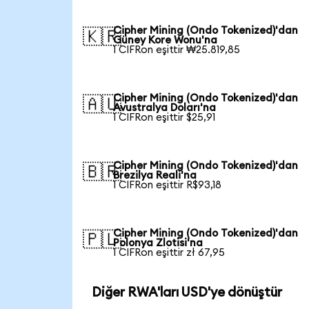
Cipher Mining (Ondo Tokenized)'dan
🇰🇷
Güney Kore Wonu'na
1 CIFRon eşittir ₩25.819,85
Cipher Mining (Ondo Tokenized)'dan
🇦🇺
Avustralya Doları'na
1 CIFRon eşittir $25,91
Cipher Mining (Ondo Tokenized)'dan
🇧🇷
Brezilya Reali'na
1 CIFRon eşittir R$93,18
Cipher Mining (Ondo Tokenized)'dan
🇵🇱
Polonya Zlotisi'na
1 CIFRon eşittir zł 67,95
Diğer RWA'ları USD'ye dönüştür