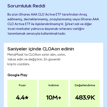
Sorumluluk Reddi
Bu ürün iShares AAA CLO Active ETF tarafından ihraç
edilmemiş, desteklenmemiş, onaylanmamış veya iShares AAA
CLO Active ETF ile ilişkilendirilmemiştir. Şirket adı ve diğer
ticari markalar yalnızca dayanak referans varlığını
tanımlamak amacıyla kullanılmaktadır.
Saniyeler içinde CLOAon edinin
MetaMask'ta CLOAon satın alın, satın,
takas edin ve değiştirin. En güvenilir
kripto cüzdanı.
Google Play
Puan
İndirme
Değerlendirme
4.4
10M+
483.9K