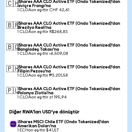
iShares AAA CLO Active ETF (Ondo Tokenized)'dan
🇨🇭
İsviçre Frangı'na
1 CLOAon eşittir CHF 42,61
iShares AAA CLO Active ETF (Ondo Tokenized)'dan
🇧🇷
Brezilya Reali'na
1 CLOAon eşittir R$268,83
iShares AAA CLO Active ETF (Ondo Tokenized)'dan
🇧🇩
Bangladeş Takası'na
1 CLOAon eşittir ৳6.509,08
iShares AAA CLO Active ETF (Ondo Tokenized)'dan
🇵🇭
Filipin Pezosu'na
1 CLOAon eşittir ₱3.201,58
iShares AAA CLO Active ETF (Ondo Tokenized)'dan
🇵🇱
Polonya Zlotisi'na
1 CLOAon eşittir zł 195,94
Diğer RWA'ları USD'ye dönüştür
iShares MSCI Chile ETF (Ondo Tokenized)'dan
Amerikan Doları'na
1 ECHon eşittir $41,57