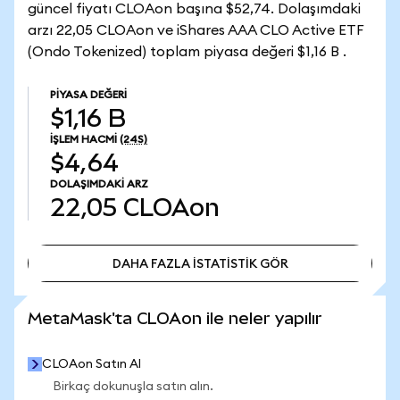
güncel fiyatı CLOAon başına $52,74. Dolaşımdaki
arzı 22,05 CLOAon ve iShares AAA CLO Active ETF
(Ondo Tokenized) toplam piyasa değeri $1,16 B .
PIYASA DEĞERI
$1,16 B
İŞLEM HACMI
(24S)
$4,64
DOLAŞIMDAKI ARZ
22,05
CLOAon
DAHA FAZLA İSTATİSTİK GÖR
DAHA FAZLA İSTATİSTİK GÖR
MetaMask'ta CLOAon ile neler yapılır
CLOAon Satın Al
Birkaç dokunuşla satın alın.