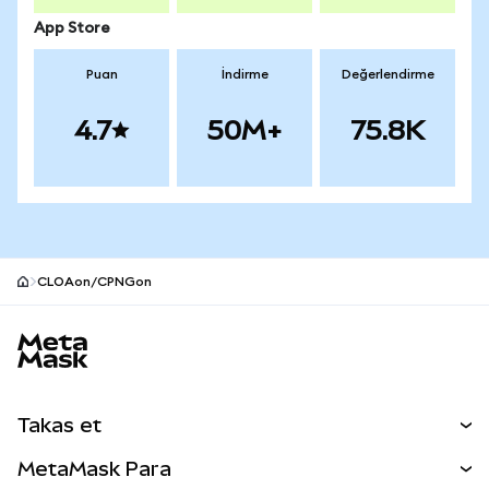
App Store
Puan
İndirme
Değerlendirme
4.7
50M+
75.8K
CLOAon/CPNGon
MetaMask site alt bilgisi
Takas et
Takas İşlemleri
MetaMask Para
Tahmin Et
YENİ