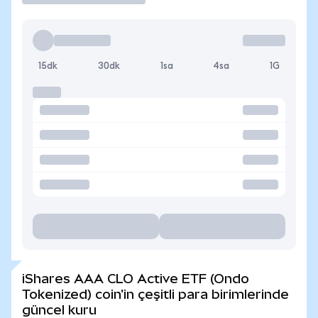
15dk
30dk
1sa
4sa
1G
iShares AAA CLO Active ETF (Ondo
Tokenized) coin'in çeşitli para birimlerinde
güncel kuru