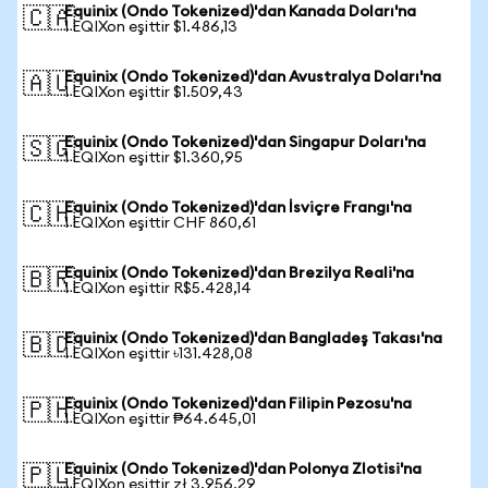
Equinix (Ondo Tokenized)'dan Kanada Doları'na
🇨🇦
1 EQIXon eşittir $1.486,13
Equinix (Ondo Tokenized)'dan Avustralya Doları'na
🇦🇺
1 EQIXon eşittir $1.509,43
Equinix (Ondo Tokenized)'dan Singapur Doları'na
🇸🇬
1 EQIXon eşittir $1.360,95
Equinix (Ondo Tokenized)'dan İsviçre Frangı'na
🇨🇭
1 EQIXon eşittir CHF 860,61
Equinix (Ondo Tokenized)'dan Brezilya Reali'na
🇧🇷
1 EQIXon eşittir R$5.428,14
Equinix (Ondo Tokenized)'dan Bangladeş Takası'na
🇧🇩
1 EQIXon eşittir ৳131.428,08
Equinix (Ondo Tokenized)'dan Filipin Pezosu'na
🇵🇭
1 EQIXon eşittir ₱64.645,01
Equinix (Ondo Tokenized)'dan Polonya Zlotisi'na
🇵🇱
1 EQIXon eşittir zł 3.956,29