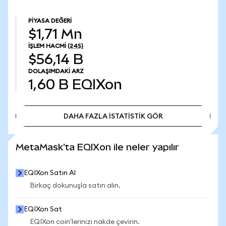
PIYASA DEĞERI
$1,71 Mn
İŞLEM HACMI
(24S)
$56,14 B
DOLAŞIMDAKI ARZ
1,60 B
EQIXon
DAHA FAZLA İSTATİSTİK GÖR
DAHA FAZLA İSTATİSTİK GÖR
MetaMask'ta EQIXon ile neler yapılır
EQIXon Satın Al
Birkaç dokunuşla satın alın.
EQIXon Sat
EQIXon coin'lerinizi nakde çevirin.