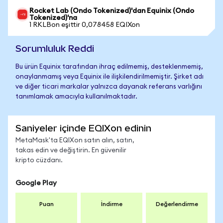
Rocket Lab (Ondo Tokenized)'dan Equinix (Ondo
Tokenized)'na
1 RKLBon eşittir 0,078458 EQIXon
Sorumluluk Reddi
Bu ürün Equinix tarafından ihraç edilmemiş, desteklenmemiş,
onaylanmamış veya Equinix ile ilişkilendirilmemiştir. Şirket adı
ve diğer ticari markalar yalnızca dayanak referans varlığını
tanımlamak amacıyla kullanılmaktadır.
Saniyeler içinde EQIXon edinin
MetaMask'ta EQIXon satın alın, satın,
takas edin ve değiştirin. En güvenilir
kripto cüzdanı.
Google Play
Puan
İndirme
Değerlendirme