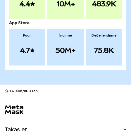
4.4
10M+
483.9K
App Store
Puan
İndirme
Değerlendirme
4.7
50M+
75.8K
EQIXon/RDDTon
MetaMask site alt bilgisi
Takas et