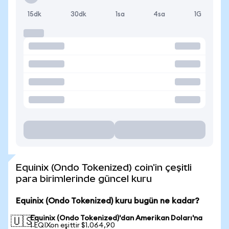
15dk
30dk
1sa
4sa
1G
Equinix (Ondo Tokenized) coin'in çeşitli
para birimlerinde güncel kuru
Equinix (Ondo Tokenized) kuru bugün ne kadar?
Equinix (Ondo Tokenized)'dan Amerikan Doları'na
🇺🇸
1 EQIXon eşittir $1.064,90