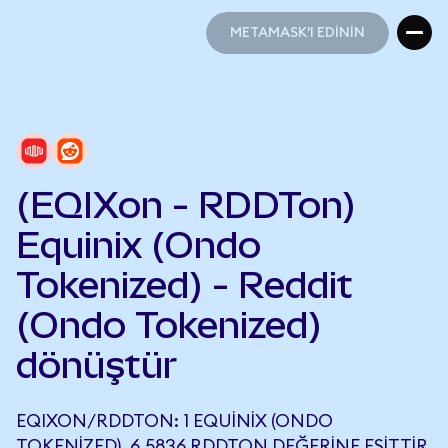
METAMASK'I EDİNİN
METAMASK'I EDİNİN
(EQIXon - RDDTon)
Equinix (Ondo
Tokenized) - Reddit
(Ondo Tokenized)
dönüştür
EQIXON/RDDTON: 1 EQUINIX (ONDO
TOKENIZED), 6,5836 RDDTON DEĞERINE EŞITTIR