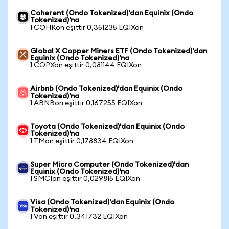
Coherent (Ondo Tokenized)'dan Equinix (Ondo
Tokenized)'na
1 COHRon eşittir 0,351235 EQIXon
Global X Copper Miners ETF (Ondo Tokenized)'dan
Equinix (Ondo Tokenized)'na
1 COPXon eşittir 0,081144 EQIXon
Airbnb (Ondo Tokenized)'dan Equinix (Ondo
Tokenized)'na
1 ABNBon eşittir 0,167255 EQIXon
Toyota (Ondo Tokenized)'dan Equinix (Ondo
Tokenized)'na
1 TMon eşittir 0,178834 EQIXon
Super Micro Computer (Ondo Tokenized)'dan
Equinix (Ondo Tokenized)'na
1 SMCIon eşittir 0,029815 EQIXon
Visa (Ondo Tokenized)'dan Equinix (Ondo
Tokenized)'na
1 Von eşittir 0,341732 EQIXon