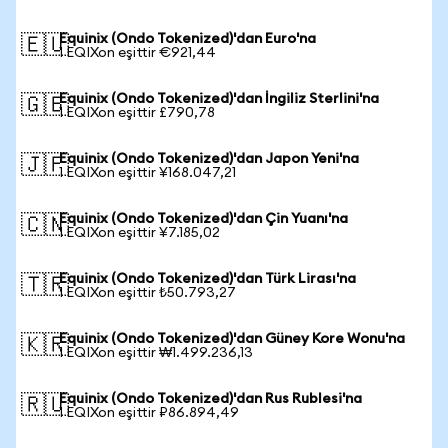
Equinix (Ondo Tokenized)'dan Euro'na
🇪🇺
1 EQIXon eşittir €921,44
Equinix (Ondo Tokenized)'dan İngiliz Sterlini'na
🇬🇧
1 EQIXon eşittir £790,78
Equinix (Ondo Tokenized)'dan Japon Yeni'na
🇯🇵
1 EQIXon eşittir ¥168.047,21
Equinix (Ondo Tokenized)'dan Çin Yuanı'na
🇨🇳
1 EQIXon eşittir ¥7.185,02
Equinix (Ondo Tokenized)'dan Türk Lirası'na
🇹🇷
1 EQIXon eşittir ₺50.793,27
Equinix (Ondo Tokenized)'dan Güney Kore Wonu'na
🇰🇷
1 EQIXon eşittir ₩1.499.236,13
Equinix (Ondo Tokenized)'dan Rus Rublesi'na
🇷🇺
1 EQIXon eşittir ₽86.894,49