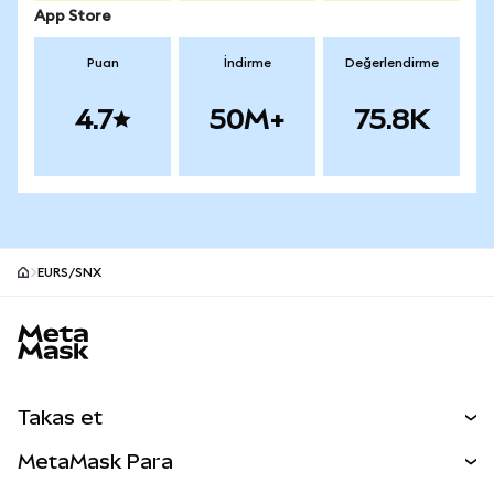
App Store
Puan
İndirme
Değerlendirme
4.7
50M+
75.8K
EURS/SNX
MetaMask site alt bilgisi
Takas et
Takas İşlemleri
MetaMask Para
Tahmin Et
YENİ
Kripto Al