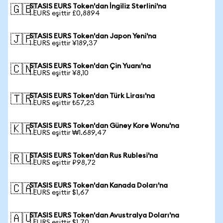
STASIS EURS Token'dan İngiliz Sterlini'na
🇬🇧
1 EURS eşittir £0,8894
STASIS EURS Token'dan Japon Yeni'na
🇯🇵
1 EURS eşittir ¥189,37
STASIS EURS Token'dan Çin Yuanı'na
🇨🇳
1 EURS eşittir ¥8,10
STASIS EURS Token'dan Türk Lirası'na
🇹🇷
1 EURS eşittir ₺57,23
STASIS EURS Token'dan Güney Kore Wonu'na
🇰🇷
1 EURS eşittir ₩1.689,47
STASIS EURS Token'dan Rus Rublesi'na
🇷🇺
1 EURS eşittir ₽98,72
STASIS EURS Token'dan Kanada Doları'na
🇨🇦
1 EURS eşittir $1,67
STASIS EURS Token'dan Avustralya Doları'na
🇦🇺
1 EURS eşittir $1,70