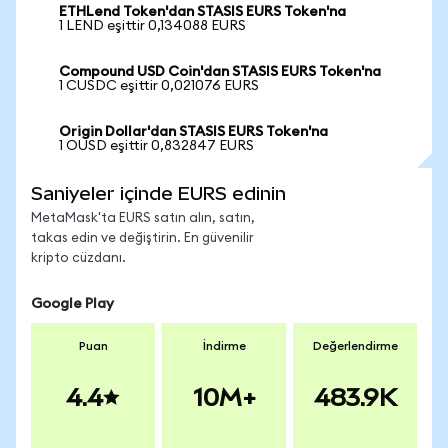
ETHLend Token'dan STASIS EURS Token'na
1 LEND eşittir 0,134088 EURS
Compound USD Coin'dan STASIS EURS Token'na
1 CUSDC eşittir 0,021076 EURS
Origin Dollar'dan STASIS EURS Token'na
1 OUSD eşittir 0,832847 EURS
Saniyeler içinde EURS edinin
MetaMask'ta EURS satın alın, satın,
takas edin ve değiştirin. En güvenilir
kripto cüzdanı.
Google Play
Puan
İndirme
Değerlendirme
4.4
10M+
483.9K