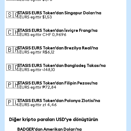
STASIS EURS Token'dan Singapur Doları'na
🇸🇬
1 EURS eşittir $1,53
STASIS EURS Token'dan İsviçre Frangı'na
🇨🇭
1 EURS eşittir CHF 0,9696
STASIS EURS Token'dan Brezilya Reali'na
🇧🇷
1 EURS eşittir R$6,12
STASIS EURS Token'dan Bangladeş Takası'na
🇧🇩
1 EURS eşittir ৳148,10
STASIS EURS Token'dan Filipin Pezosu'na
🇵🇭
1 EURS eşittir ₱72,84
STASIS EURS Token'dan Polonya Zlotisi'na
🇵🇱
1 EURS eşittir zł 4,46
Diğer kripto paraları USD'ye dönüştürün
BADGER'dan Amerikan Doları'na