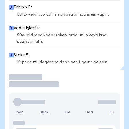
Tahmin Et
EURS ve kripto tahmin piyasalarında işlem yapın.
Vadeli İşlemler
50x kaldıraca kadar token'larda uzun veya kısa
pozisyon alın.
Stake Et
Kriptonuzu değerlendirin ve pasif gelir elde edin.
İşlem Yap
15dk
30dk
1sa
4sa
1G