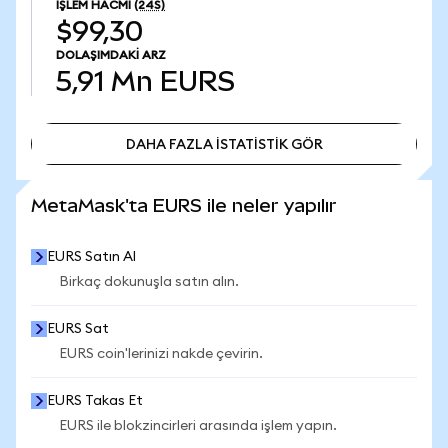
İŞLEM HACMI
(24S)
$99,30
DOLAŞIMDAKI ARZ
5,91 Mn
EURS
DAHA FAZLA İSTATİSTİK GÖR
DAHA FAZLA İSTATİSTİK GÖR
MetaMask'ta EURS ile neler yapılır
EURS Satın Al
Birkaç dokunuşla satın alın.
EURS Sat
EURS coin'lerinizi nakde çevirin.
EURS Takas Et
EURS ile blokzincirleri arasında işlem yapın.