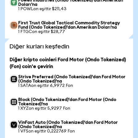
Powell Industries (Ondo Tokenized)'dan Amerikan
Doları'na
1 POWLon eşittir $211,43
First Trust Global Tactical Commodity Strategy
Fund (Ondo Tokenized)'dan Amerikan Doları'na
1 FTGCon eşittir $28,77
Diğer kurları keşfedin
Diğer kripto coinleri Ford Motor (Ondo Tokenized)
(Fon) coin'e çevirin
Strive Preferred (Ondo Tokenized)'dan Ford Motor
(Ondo Tokenized)'na
1 SATAon eşittir 6,9972 Fon
Block (Ondo Tokenized)'dan Ford Motor (Ondo
Tokenized)'na
1 XYZon eşittir 5,9297 Fon
VinFast Auto (Ondo Tokenized)'dan Ford Motor
(Ondo Tokenized)'na
1 VFSon eşittir 0,222769 Fon