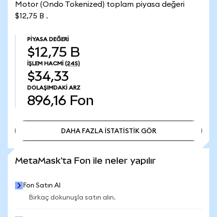
Motor (Ondo Tokenized) toplam piyasa değeri
$12,75 B .
PIYASA DEĞERI
$12,75 B
İŞLEM HACMI
(24S)
$34,33
DOLAŞIMDAKI ARZ
896,16
Fon
DAHA FAZLA İSTATİSTİK GÖR
DAHA FAZLA İSTATİSTİK GÖR
MetaMask'ta Fon ile neler yapılır
Fon Satın Al
Birkaç dokunuşla satın alın.