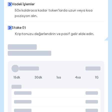
Vadeli İşlemler
50x kaldıraca kadar token'larda uzun veya kısa
pozisyon alın.
Stake Et
Kriptonuzu değerlendirin ve pasif gelir elde edin.
İşlem Yap
15dk
30dk
1sa
4sa
1G