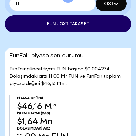
OXT
FUN - OXT TAKAS ET
FunFair piyasa son durumu
FunFair güncel fiyatı FUN başına $0,004274.
Dolaşımdaki arzı 11,00 Mr FUN ve FunFair toplam
piyasa değeri $46,16 Mn .
PIYASA DEĞERI
$46,16 Mn
İŞLEM HACMI
(24S)
$1,64 Mn
DOLAŞIMDAKI ARZ