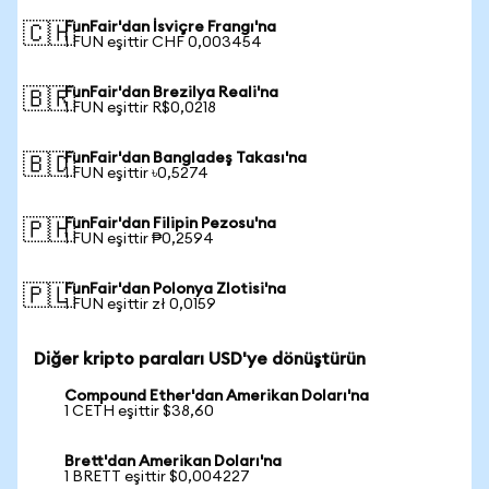
FunFair'dan İsviçre Frangı'na
🇨🇭
1 FUN eşittir CHF 0,003454
FunFair'dan Brezilya Reali'na
🇧🇷
1 FUN eşittir R$0,0218
FunFair'dan Bangladeş Takası'na
🇧🇩
1 FUN eşittir ৳0,5274
FunFair'dan Filipin Pezosu'na
🇵🇭
1 FUN eşittir ₱0,2594
FunFair'dan Polonya Zlotisi'na
🇵🇱
1 FUN eşittir zł 0,0159
Diğer kripto paraları USD'ye dönüştürün
Compound Ether'dan Amerikan Doları'na
1 CETH eşittir $38,60
Brett'dan Amerikan Doları'na
1 BRETT eşittir $0,004227