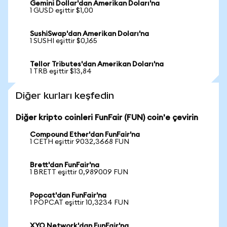
Gemini Dollar'dan Amerikan Doları'na
1 GUSD eşittir $1,00
SushiSwap'dan Amerikan Doları'na
1 SUSHI eşittir $0,165
Tellor Tributes'dan Amerikan Doları'na
1 TRB eşittir $13,84
Diğer kurları keşfedin
Diğer kripto coinleri FunFair (FUN) coin'e çevirin
Compound Ether'dan FunFair'na
1 CETH eşittir 9032,3668 FUN
Brett'dan FunFair'na
1 BRETT eşittir 0,989009 FUN
Popcat'dan FunFair'na
1 POPCAT eşittir 10,3234 FUN
XYO Network'dan FunFair'na