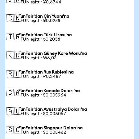
🇯🇵
1 FUN eşittir ¥0,6744
FunFair'dan Çin Yuanı'na
🇨🇳
1 FUN eşittir ¥0,0288
FunFair'dan Türk Lirası'na
🇹🇷
1 FUN eşittir ₺0,2038
FunFair'dan Güney Kore Wonu'na
🇰🇷
1 FUN eşittir ₩6,02
FunFair'dan Rus Rublesi'na
🇷🇺
1 FUN eşittir ₽0,3487
FunFair'dan Kanada Doları'na
🇨🇦
1 FUN eşittir $0,005964
FunFair'dan Avustralya Doları'na
🇦🇺
1 FUN eşittir $0,006057
FunFair'dan Singapur Doları'na
🇸🇬
1 FUN eşittir $0,005462