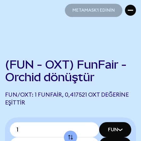
METAMASK'I EDİNİN
METAMASK'I EDİNİN
(FUN - OXT) FunFair -
Orchid dönüştür
FUN/OXT: 1 FUNFAIR, 0,417521 OXT DEĞERINE
EŞITTIR
FUN