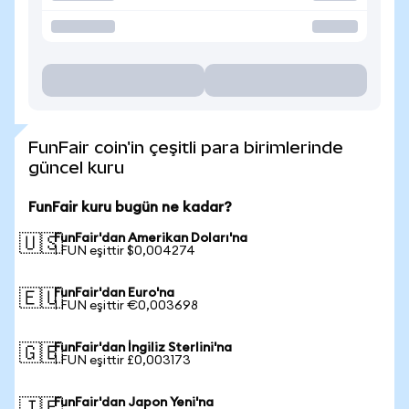
FunFair coin'in çeşitli para birimlerinde
güncel kuru
FunFair kuru bugün ne kadar?
FunFair'dan Amerikan Doları'na
🇺🇸
1 FUN eşittir $0,004274
FunFair'dan Euro'na
🇪🇺
1 FUN eşittir €0,003698
FunFair'dan İngiliz Sterlini'na
🇬🇧
1 FUN eşittir £0,003173
FunFair'dan Japon Yeni'na