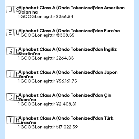
Alphabet Class A (Ondo Tokenized)'dan Amerikan
🇺🇸
Doları'na
1 GOOGLon eşittir $356,84
Alphabet Class A (Ondo Tokenized)'dan Euro'na
🇪🇺
1 GOOGLon eşittir €308,35
Alphabet Class A (Ondo Tokenized)'dan İngiliz
🇬🇧
Sterlini'na
1 GOOGLon eşittir £264,33
Alphabet Class A (Ondo Tokenized)'dan Japon
🇯🇵
Yeni'na
1 GOOGLon eşittir ¥56.161,75
Alphabet Class A (Ondo Tokenized)'dan Çin
🇨🇳
Yuanı'na
1 GOOGLon eşittir ¥2.408,31
Alphabet Class A (Ondo Tokenized)'dan Türk
🇹🇷
Lirası'na
1 GOOGLon eşittir ₺17.022,59