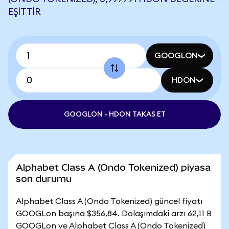
EŞITTIR
GOOGLON
HDON
GOOGLON - HDON TAKAS ET
Alphabet Class A (Ondo Tokenized) piyasa
son durumu
Alphabet Class A (Ondo Tokenized) güncel fiyatı
GOOGLon başına $356,84. Dolaşımdaki arzı 62,11 B
GOOGLon ve Alphabet Class A (Ondo Tokenized)