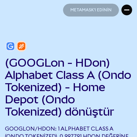
METAMASK'I EDİNİN
METAMASK'I EDİNİN
(GOOGLon - HDon)
Alphabet Class A (Ondo
Tokenized) - Home
Depot (Ondo
Tokenized) dönüştür
GOOGLON/HDON: 1 ALPHABET CLASS A
(ONDO TOKENIZED), 0,997791 HDON DEĞERINE