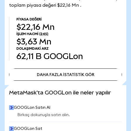
toplam piyasa değeri $22,16 Mn .
PIYASA DEĞERI
$22,16 Mn
İŞLEM HACMI
(24S)
$3,63 Mn
DOLAŞIMDAKI ARZ
62,11 B
GOOGLon
DAHA FAZLA İSTATİSTİK GÖR
DAHA FAZLA İSTATİSTİK GÖR
MetaMask'ta GOOGLon ile neler yapılır
GOOGLon Satın Al
Birkaç dokunuşla satın alın.
GOOGLon Sat