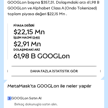
GOOGLon başına $357,31. Dolaşımdaki arzı 61,98 B
GOOGLon ve Alphabet Class A (Ondo Tokenized)
toplam piyasa değeri $22,15 Mn .
PIYASA DEĞERI
$22,15 Mn
İŞLEM HACMI
(24S)
$2,91 Mn
DOLAŞIMDAKI ARZ
61,98 B
GOOGLon
DAHA FAZLA İSTATİSTİK GÖR
DAHA FAZLA İSTATİSTİK GÖR
MetaMask'ta GOOGLon ile neler yapılır
GOOGLon Satın Al
Birkaç dokunuşla satın alın.