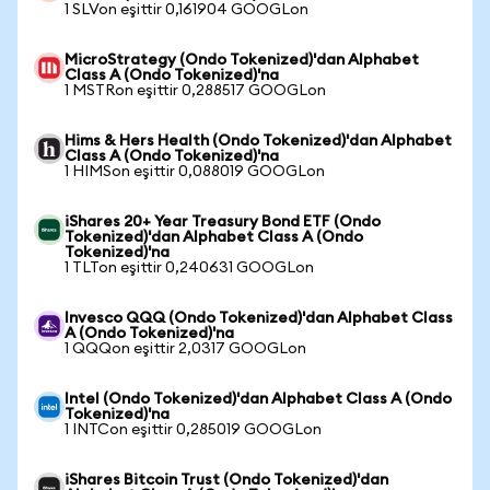
1 SLVon eşittir 0,161904 GOOGLon
MicroStrategy (Ondo Tokenized)'dan Alphabet
Class A (Ondo Tokenized)'na
1 MSTRon eşittir 0,288517 GOOGLon
Hims & Hers Health (Ondo Tokenized)'dan Alphabet
Class A (Ondo Tokenized)'na
1 HIMSon eşittir 0,088019 GOOGLon
iShares 20+ Year Treasury Bond ETF (Ondo
Tokenized)'dan Alphabet Class A (Ondo
Tokenized)'na
1 TLTon eşittir 0,240631 GOOGLon
Invesco QQQ (Ondo Tokenized)'dan Alphabet Class
A (Ondo Tokenized)'na
1 QQQon eşittir 2,0317 GOOGLon
Intel (Ondo Tokenized)'dan Alphabet Class A (Ondo
Tokenized)'na
1 INTCon eşittir 0,285019 GOOGLon
iShares Bitcoin Trust (Ondo Tokenized)'dan