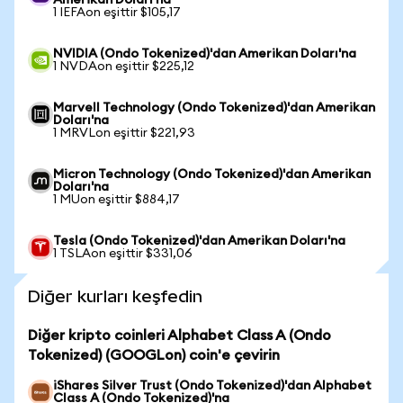
Amerikan Doları'na
1 IEFAon eşittir $105,17
NVIDIA (Ondo Tokenized)'dan Amerikan Doları'na
1 NVDAon eşittir $225,12
Marvell Technology (Ondo Tokenized)'dan Amerikan
Doları'na
1 MRVLon eşittir $221,93
Micron Technology (Ondo Tokenized)'dan Amerikan
Doları'na
1 MUon eşittir $884,17
Tesla (Ondo Tokenized)'dan Amerikan Doları'na
1 TSLAon eşittir $331,06
Diğer kurları keşfedin
Diğer kripto coinleri Alphabet Class A (Ondo
Tokenized) (GOOGLon) coin'e çevirin
iShares Silver Trust (Ondo Tokenized)'dan Alphabet
Class A (Ondo Tokenized)'na