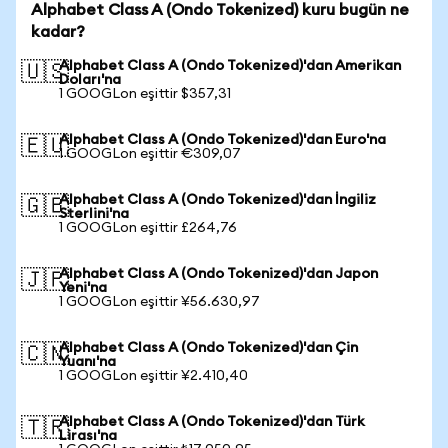
Alphabet Class A (Ondo Tokenized) kuru bugün ne
kadar?
Alphabet Class A (Ondo Tokenized)'dan Amerikan
🇺🇸
Doları'na
1 GOOGLon eşittir $357,31
Alphabet Class A (Ondo Tokenized)'dan Euro'na
🇪🇺
1 GOOGLon eşittir €309,07
Alphabet Class A (Ondo Tokenized)'dan İngiliz
🇬🇧
Sterlini'na
1 GOOGLon eşittir £264,76
Alphabet Class A (Ondo Tokenized)'dan Japon
🇯🇵
Yeni'na
1 GOOGLon eşittir ¥56.630,97
Alphabet Class A (Ondo Tokenized)'dan Çin
🇨🇳
Yuanı'na
1 GOOGLon eşittir ¥2.410,40
Alphabet Class A (Ondo Tokenized)'dan Türk
🇹🇷
Lirası'na