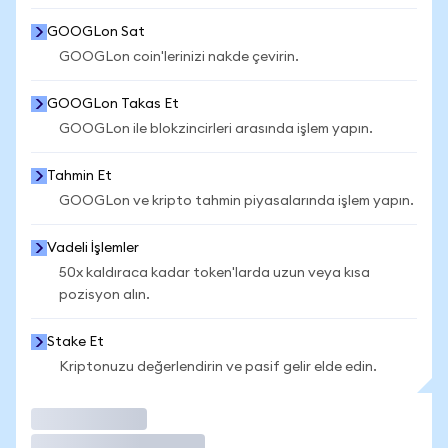
GOOGLon Sat
GOOGLon coin'lerinizi nakde çevirin.
GOOGLon Takas Et
GOOGLon ile blokzincirleri arasında işlem yapın.
Tahmin Et
GOOGLon ve kripto tahmin piyasalarında işlem yapın.
Vadeli İşlemler
50x kaldıraca kadar token'larda uzun veya kısa
pozisyon alın.
Stake Et
Kriptonuzu değerlendirin ve pasif gelir elde edin.
İşlem Yap