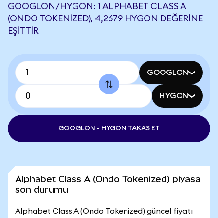
GOOGLON/HYGON: 1 ALPHABET CLASS A
(ONDO TOKENIZED), 4,2679 HYGON DEĞERINE
EŞITTIR
GOOGLON
HYGON
GOOGLON - HYGON TAKAS ET
Alphabet Class A (Ondo Tokenized) piyasa
son durumu
Alphabet Class A (Ondo Tokenized) güncel fiyatı