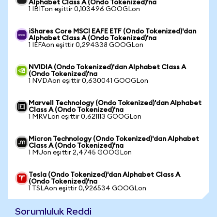
Alphabet Class A (Ondo Tokenized)'na
1 IBITon eşittir 0,103496 GOOGLon
iShares Core MSCI EAFE ETF (Ondo Tokenized)'dan
Alphabet Class A (Ondo Tokenized)'na
1 IEFAon eşittir 0,294338 GOOGLon
NVIDIA (Ondo Tokenized)'dan Alphabet Class A
(Ondo Tokenized)'na
1 NVDAon eşittir 0,630041 GOOGLon
Marvell Technology (Ondo Tokenized)'dan Alphabet
Class A (Ondo Tokenized)'na
1 MRVLon eşittir 0,621113 GOOGLon
Micron Technology (Ondo Tokenized)'dan Alphabet
Class A (Ondo Tokenized)'na
1 MUon eşittir 2,4745 GOOGLon
Tesla (Ondo Tokenized)'dan Alphabet Class A
(Ondo Tokenized)'na
1 TSLAon eşittir 0,926534 GOOGLon
Sorumluluk Reddi