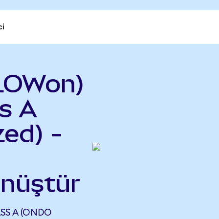
ci
LOWon)
s A
ed) -
önüştür
SS A (ONDO