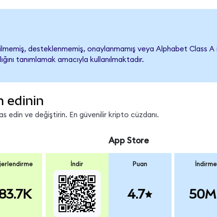
lmemiş, desteklenmemiş, onaylanmamış veya Alphabet Class A ile il
lığını tanımlamak amacıyla kullanılmaktadır.
 edinin
edin ve değiştirin. En güvenilir kripto cüzdanı.
App Store
erlendirme
İndir
Puan
İndirme
83.7K
4.7
50M