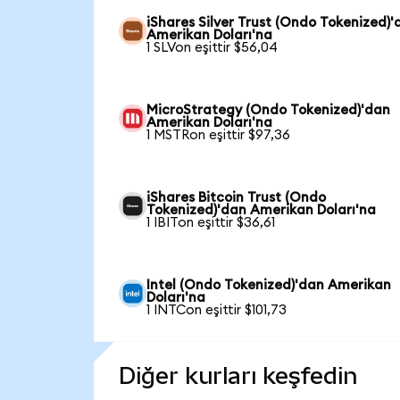
iShares Silver Trust (Ondo Tokenized)'
Amerikan Doları'na
1 SLVon eşittir $56,04
MicroStrategy (Ondo Tokenized)'dan
Amerikan Doları'na
1 MSTRon eşittir $97,36
iShares Bitcoin Trust (Ondo
Tokenized)'dan Amerikan Doları'na
1 IBITon eşittir $36,61
Intel (Ondo Tokenized)'dan Amerikan
Doları'na
1 INTCon eşittir $101,73
Diğer kurları keşfedin