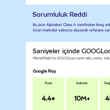
Sorumluluk Reddi
Bu ürün Alphabet Class A tarafından ihraç edi
ticari markalar yalnızca dayanak referans var
Saniyeler içinde GOOGLon
MetaMask'ta GOOGLon satın alın, satın, takas 
Google Play
Puan
İndirme
Değ
4.4
10M+
4