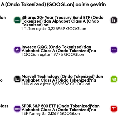
s A (Ondo Tokenized) (GOOGLon) coin'e çevirin
dan
iShares 20+ Year Treasury Bond ETF (Ondo
Tokenized)'dan Alphabet Class A (Ondo
Tokenized)'na
1 TLTon eşittir 0,235959 GOOGLon
Invesco QQQ (Ondo Tokenized)'dan
Alphabet Class A (Ondo Tokenized)'na
1 QQQon eşittir 1,9775 GOOGLon
Marvell Technology (Ondo Tokenized)'dan
do
Alphabet Class A (Ondo Tokenized)'na
1 MRVLon eşittir 0,589582 GOOGLon
Class
SPDR S&P 500 ETF (Ondo Tokenized)'dan
Alphabet Class A (Ondo Tokenized)'na
1 SPYon eşittir 2,1269 GOOGLon