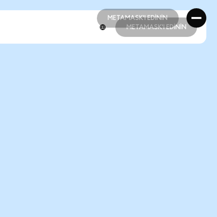
METAMASK'I EDİNİN
METAMASK'I EDİNİN
METAMASK'I EDİNİN
METAMASK'I EDİNİN