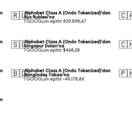
an
Alphabet Class A (Ondo Tokenized)'dan
🇷🇺
🇨
Rus Rublesi'na
1 GOOGLon eşittir ₽29.598,67
an
Alphabet Class A (Ondo Tokenized)'dan
🇸🇬
🇨
Singapur Doları'na
1 GOOGLon eşittir $468,28
an
Alphabet Class A (Ondo Tokenized)'dan
🇧🇩
🇵
Bangladeş Takası'na
1 GOOGLon eşittir ৳45.178,86
an