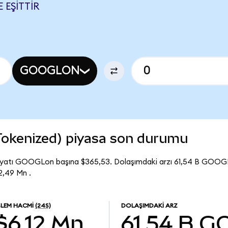
 EŞITTIR
GOOGLON
Tokenized) piyasa son durumu
fiyatı GOOGLon başına $365,53. Dolaşımdaki arzı 61,54 B GOOG
2,49 Mn .
ŞLEM HACMI
(24S)
DOLAŞIMDAKI ARZ
$6,12 Mn
61,54 B
G