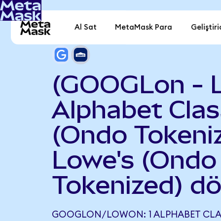
Al Sat
MetaMask Para
Geliştiri
(GOOGLon - 
Alphabet Clas
(Ondo Tokeniz
Lowe's (Ondo
Tokenized) d
GOOGLON/LOWON: 1 ALPHABET CLA