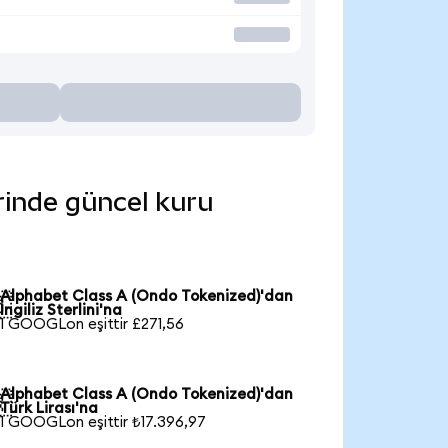
erinde güncel kuru
Alphabet Class A (Ondo Tokenized)'dan

İngiliz Sterlini'na
1 GOOGLon eşittir £271,56
Alphabet Class A (Ondo Tokenized)'dan

Türk Lirası'na
1 GOOGLon eşittir ₺17.396,97