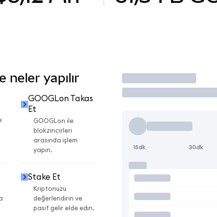
neler yapılır
İşlem Yap
GOOGLon Takas
Et
e
GOOGLon ile
blokzincirleri
arasında işlem
15dk
30dk
yapın.
Stake Et
Kriptonuzu
a
değerlendirin ve
pasif gelir elde edin.