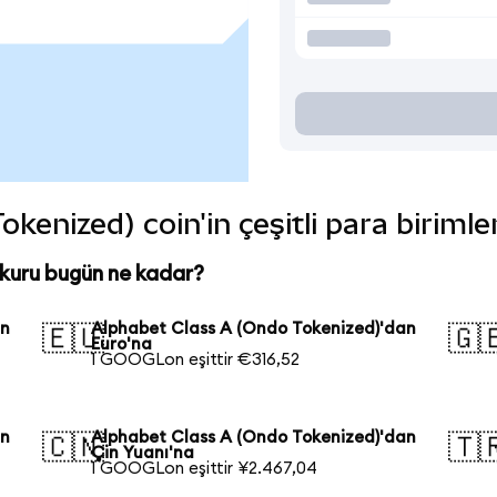
kenized) coin'in çeşitli para biriml
kuru bugün ne kadar?
an
Alphabet Class A (Ondo Tokenized)'dan
🇪🇺
🇬
Euro'na
1 GOOGLon eşittir €316,52
an
Alphabet Class A (Ondo Tokenized)'dan
🇨🇳
🇹
Çin Yuanı'na
1 GOOGLon eşittir ¥2.467,04