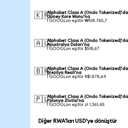
Alphabet Class A (Ondo Tokenized)'d
🇰🇷
Güney Kore Wonu'na
1 GOOGLon eşittir ₩518.760,7
Alphabet Class A (Ondo Tokenized)'d
🇦🇺
Avustralya Doları'na
1 GOOGLon eşittir $518,67
Alphabet Class A (Ondo Tokenized)'d
🇧🇷
Brezilya Reali'na
1 GOOGLon eşittir R$1.878,64
Alphabet Class A (Ondo Tokenized)'d
🇵🇱
Polonya Zlotisi'na
1 GOOGLon eşittir zł 1.361,45
Diğer RWA'ları USD'ye dönüştür