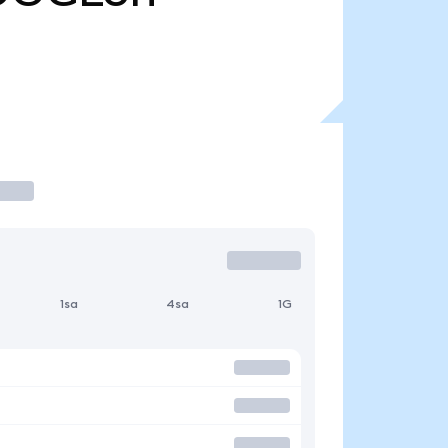
1sa
4sa
1G