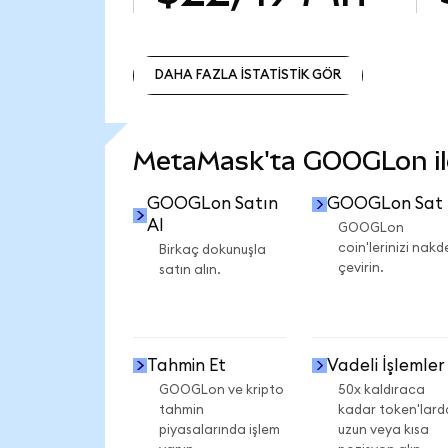
DAHA FAZLA İSTATİSTİK GÖR
DAHA FAZLA İSTATİSTİK GÖR
MetaMask'ta GOOGLon ile 
GOOGLon Satın
GOOGLon Sat
Al
GOOGLon
coin'lerinizi nakd
Birkaç dokunuşla
çevirin.
satın alın.
Tahmin Et
Vadeli İşlemler
GOOGLon ve kripto
50x kaldıraca
tahmin
kadar token'lard
piyasalarında işlem
uzun veya kısa