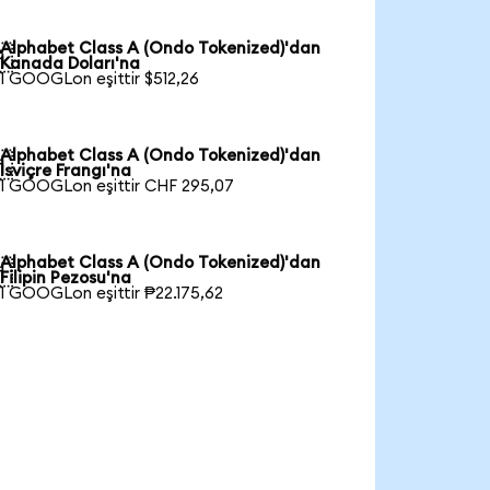
Alphabet Class A (Ondo Tokenized)'dan

Kanada Doları'na
1 GOOGLon eşittir $512,26
Alphabet Class A (Ondo Tokenized)'dan

İsviçre Frangı'na
1 GOOGLon eşittir CHF 295,07
Alphabet Class A (Ondo Tokenized)'dan

Filipin Pezosu'na
1 GOOGLon eşittir ₱22.175,62