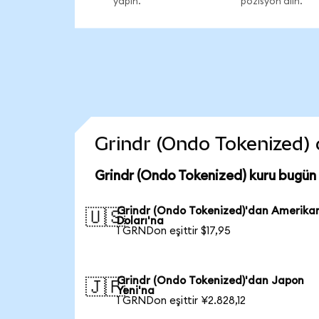
yapın.
pozisyon alın.
Grindr (Ondo Tokenized) c
Grindr (Ondo Tokenized) kuru bugün
Grindr (Ondo Tokenized)'dan Amerika
🇺🇸
Doları'na
1 GRNDon eşittir $17,95
Grindr (Ondo Tokenized)'dan Japon
🇯🇵
Yeni'na
1 GRNDon eşittir ¥2.828,12