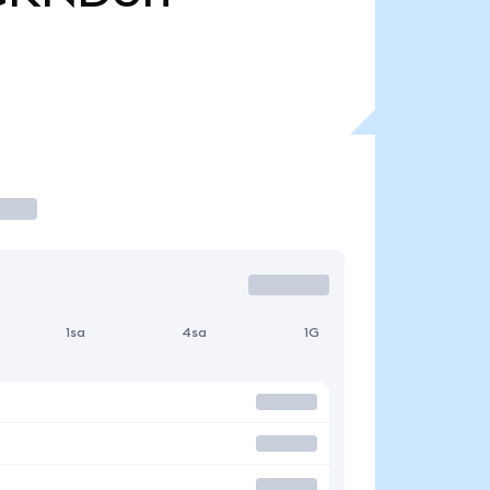
1sa
4sa
1G