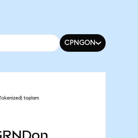
CPNGON
 Tokenized) toplam
GRNDon