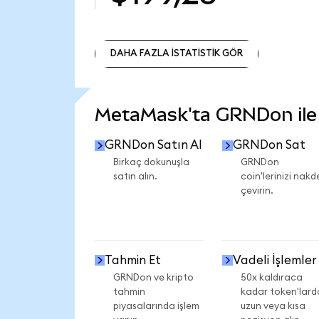
DAHA FAZLA İSTATİSTİK GÖR
DAHA FAZLA İSTATİSTİK GÖR
MetaMask'ta GRNDon ile n
GRNDon Satın Al
GRNDon Sat
Birkaç dokunuşla
GRNDon
satın alın.
coin'lerinizi nakd
çevirin.
Tahmin Et
Vadeli İşlemler
GRNDon ve kripto
50x kaldıraca
tahmin
kadar token'lard
piyasalarında işlem
uzun veya kısa