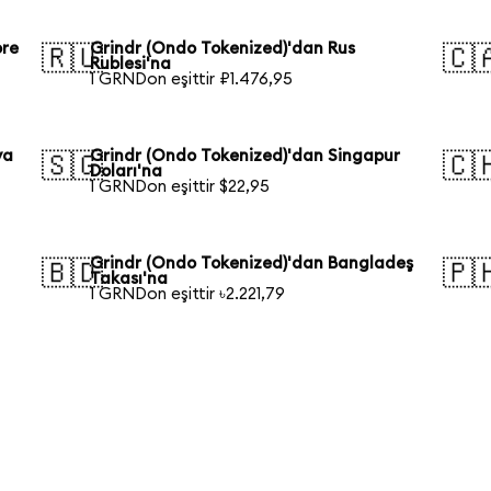
ore
Grindr (Ondo Tokenized)'dan Rus
🇷🇺
🇨
Rublesi'na
1 GRNDon eşittir ₽1.476,95
ya
Grindr (Ondo Tokenized)'dan Singapur
🇸🇬
🇨
Doları'na
1 GRNDon eşittir $22,95
Grindr (Ondo Tokenized)'dan Bangladeş
🇧🇩
🇵
Takası'na
1 GRNDon eşittir ৳2.221,79