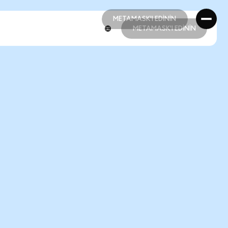
METAMASK'I EDİNİN
METAMASK'I EDİNİN
METAMASK'I EDİNİN
METAMASK'I EDİNİN