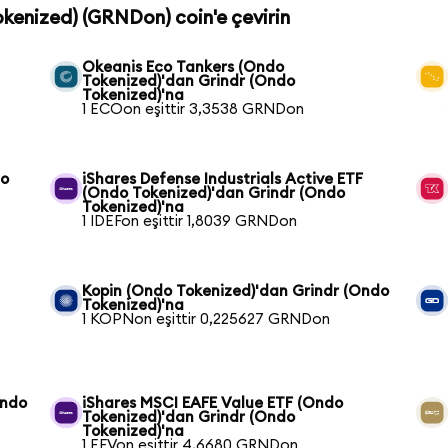
Tokenized) (GRNDon) coin'e çevirin
Okeanis Eco Tankers (Ondo
Tokenized)'dan Grindr (Ondo
Tokenized)'na
1 ECOon eşittir 3,3538 GRNDon
do
iShares Defense Industrials Active ETF
(Ondo Tokenized)'dan Grindr (Ondo
Tokenized)'na
1 IDEFon eşittir 1,8039 GRNDon
Kopin (Ondo Tokenized)'dan Grindr (Ondo
Tokenized)'na
1 KOPNon eşittir 0,225627 GRNDon
Ondo
iShares MSCI EAFE Value ETF (Ondo
Tokenized)'dan Grindr (Ondo
Tokenized)'na
1 EFVon eşittir 4,6680 GRNDon