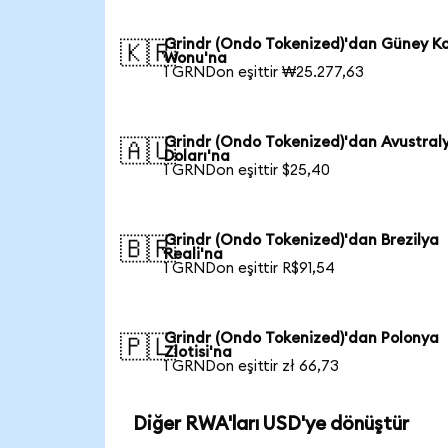
Grindr (Ondo Tokenized)'dan Güney K
🇰🇷
Wonu'na
1 GRNDon eşittir ₩25.277,63
Grindr (Ondo Tokenized)'dan Avustral
🇦🇺
Doları'na
1 GRNDon eşittir $25,40
Grindr (Ondo Tokenized)'dan Brezilya
🇧🇷
Reali'na
1 GRNDon eşittir R$91,54
Grindr (Ondo Tokenized)'dan Polonya
🇵🇱
Zlotisi'na
1 GRNDon eşittir zł 66,73
Diğer RWA'ları USD'ye dönüştür