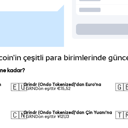
oin'in çeşitli para birimlerinde günc
 ne kadar?
n
Grindr (Ondo Tokenized)'dan Euro'na
🇪🇺
🇬
1 GRNDon eşittir €15,52
Grindr (Ondo Tokenized)'dan Çin Yuanı'na
🇨🇳
🇹
1 GRNDon eşittir ¥121,13