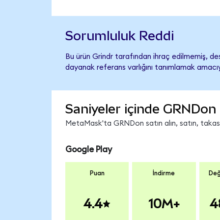
Sorumluluk Reddi
Bu ürün Grindr tarafından ihraç edilmemiş, des
dayanak referans varlığını tanımlamak amacıyl
Saniyeler içinde GRNDon 
MetaMask'ta GRNDon satın alın, satın, takas ed
Google Play
Puan
İndirme
Değ
4.4
10M+
4