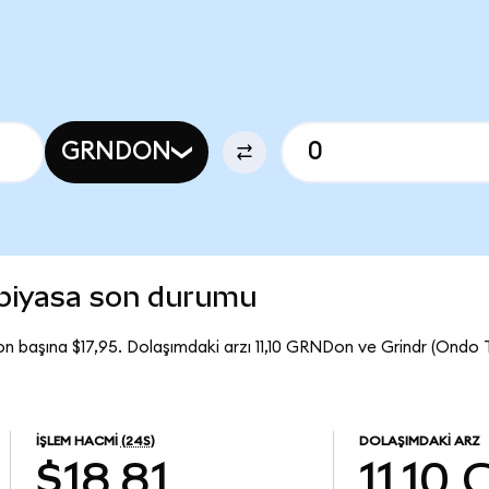
GRNDON
 piyasa son durumu
n başına $17,95. Dolaşımdaki arzı 11,10 GRNDon ve Grindr (Ondo
İŞLEM HACMI
(24S)
DOLAŞIMDAKI ARZ
$18,81
11,10