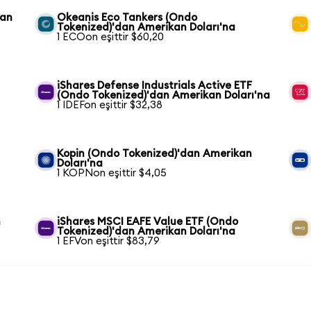
kan
Okeanis Eco Tankers (Ondo
Tokenized)'dan Amerikan Doları'na
1 ECOon eşittir $60,20
iShares Defense Industrials Active ETF
(Ondo Tokenized)'dan Amerikan Doları'na
1 IDEFon eşittir $32,38
Kopin (Ondo Tokenized)'dan Amerikan
Doları'na
1 KOPNon eşittir $4,05
n
iShares MSCI EAFE Value ETF (Ondo
Tokenized)'dan Amerikan Doları'na
1 EFVon eşittir $83,79