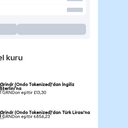
el kuru
Grindr (Ondo Tokenized)'dan İngiliz

Sterlini'na
1 GRNDon eşittir £13,30
Grindr (Ondo Tokenized)'dan Türk Lirası'na

1 GRNDon eşittir ₺856,23