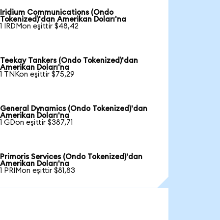
Iridium Communications (Ondo
Tokenized)'dan Amerikan Doları'na
1 IRDMon eşittir $48,42
Teekay Tankers (Ondo Tokenized)'dan
Amerikan Doları'na
1 TNKon eşittir $75,29
General Dynamics (Ondo Tokenized)'dan
Amerikan Doları'na
1 GDon eşittir $387,71
Primoris Services (Ondo Tokenized)'dan
Amerikan Doları'na
1 PRIMon eşittir $81,83