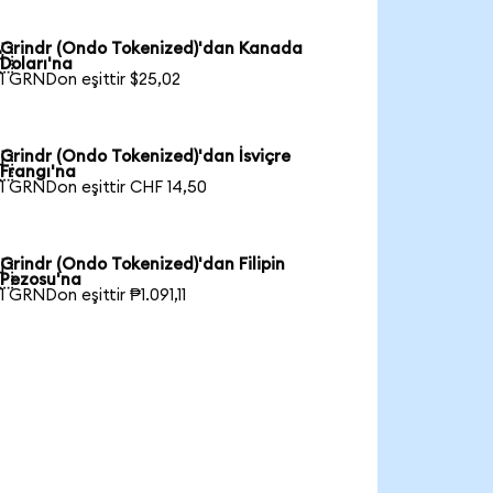
Grindr (Ondo Tokenized)'dan Kanada

Doları'na
1 GRNDon eşittir $25,02
Grindr (Ondo Tokenized)'dan İsviçre

Frangı'na
1 GRNDon eşittir CHF 14,50
Grindr (Ondo Tokenized)'dan Filipin

Pezosu'na
1 GRNDon eşittir ₱1.091,11