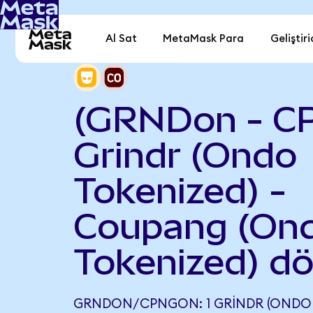
Al Sat
MetaMask Para
Geliştiri
(GRNDon - C
Grindr (Ondo
Tokenized) -
Coupang (On
Tokenized) d
GRNDON/CPNGON: 1 GRINDR (ONDO T