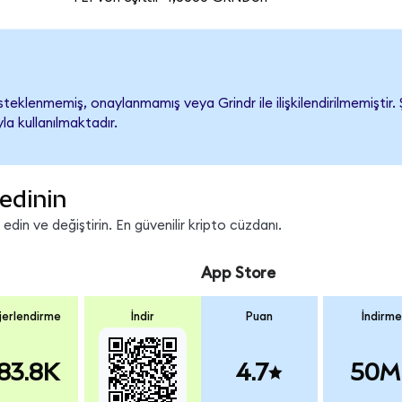
teklenmemiş, onaylanmamış veya Grindr ile ilişkilendirilmemiştir. Ş
a kullanılmaktadır.
edinin
in ve değiştirin. En güvenilir kripto cüzdanı.
App Store
erlendirme
İndir
Puan
İndirme
83.8K
4.7
50M