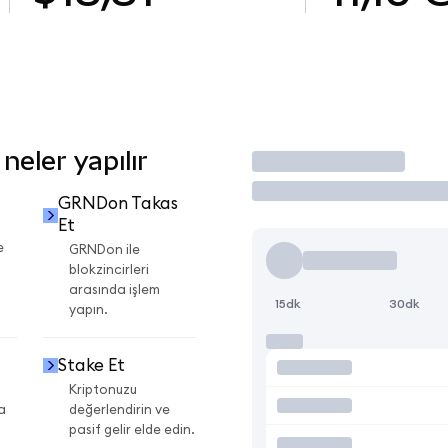
eler yapılır
İşlem Yap
GRNDon Takas
Et
e
GRNDon ile
blokzincirleri
arasında işlem
15dk
30dk
yapın.
Stake Et
Kriptonuzu
a
değerlendirin ve
pasif gelir elde edin.