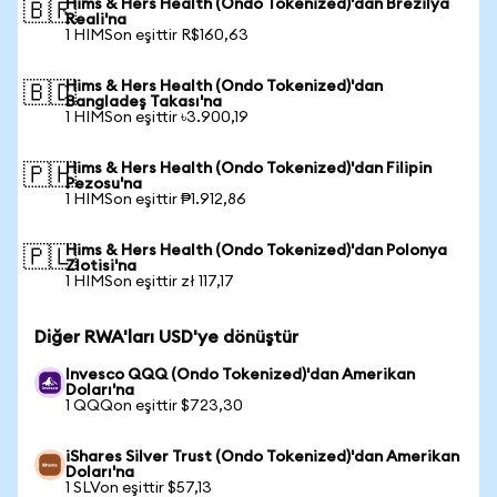
Hims & Hers Health (Ondo Tokenized)'dan Brezilya
🇧🇷
Reali'na
1 HIMSon eşittir R$160,63
Hims & Hers Health (Ondo Tokenized)'dan
🇧🇩
Bangladeş Takası'na
1 HIMSon eşittir ৳3.900,19
Hims & Hers Health (Ondo Tokenized)'dan Filipin
🇵🇭
Pezosu'na
1 HIMSon eşittir ₱1.912,86
Hims & Hers Health (Ondo Tokenized)'dan Polonya
🇵🇱
Zlotisi'na
1 HIMSon eşittir zł 117,17
Diğer RWA'ları USD'ye dönüştür
Invesco QQQ (Ondo Tokenized)'dan Amerikan
Doları'na
1 QQQon eşittir $723,30
iShares Silver Trust (Ondo Tokenized)'dan Amerikan
Doları'na
1 SLVon eşittir $57,13