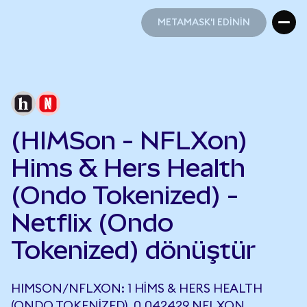
METAMASK'I EDİNİN
METAMASK'I EDİNİN
(HIMSon - NFLXon)
Hims & Hers Health
(Ondo Tokenized) -
Netflix (Ondo
Tokenized) dönüştür
HIMSON/NFLXON: 1 HIMS & HERS HEALTH
(ONDO TOKENIZED), 0,042429 NFLXON