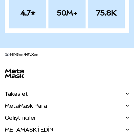
4.7
50M+
75.8K
HIMSon/NFLXon
MetaMask site alt bilgisi
Takas et
Takas İşlemleri
MetaMask Para
Tahmin Et
YENİ
Kripto Al
Geliştiriciler
Perps
YENİ
MetaMask Kart
Dökümantasyon
METAMASK'İ EDİN
RWA'lar
mUSD
YENİ