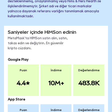
desteklenmemiş, onaylanmamış veya Hims & Hers Health ile
ilişkilendirilmemiştir. Şirket adı ve diğer ticari markalar
yalnızca dayanak referans varlığını tanımlamak amacıyla
kullanılmaktadır.
Saniyeler içinde HIMSon edinin
MetaMask'ta HIMSon satın alın, satın,
takas edin ve değiştirin. En güvenilir
kripto cüzdanı.
Google Play
Puan
İndirme
Değerlendirme
4.4
10M+
483.8K
App Store
Puan
İndirme
Değerlendirme