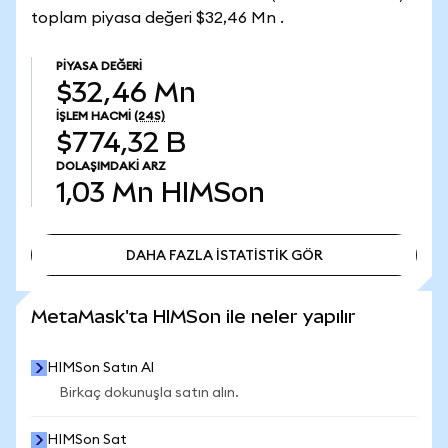
toplam piyasa değeri $32,46 Mn .
PIYASA DEĞERI
$32,46 Mn
İŞLEM HACMI
(24S)
$774,32 B
DOLAŞIMDAKI ARZ
1,03 Mn
HIMSon
DAHA FAZLA İSTATİSTİK GÖR
DAHA FAZLA İSTATİSTİK GÖR
MetaMask'ta HIMSon ile neler yapılır
HIMSon Satın Al
Birkaç dokunuşla satın alın.
HIMSon Sat