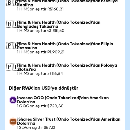
Hims & Hers Health (Ondo Tokenized)'dan Brezilya
🇧🇷
Reali'na
1 HIMSon eşittir R$160,31
Hims & Hers Health (Ondo Tokenized)'dan
🇧🇩
Bangladeş Takası'na
1 HIMSon eşittir ৳3.881,50
Hims & Hers Health (Ondo Tokenized)'dan Filipin
🇵🇭
Pezosu'na
1 HIMSon eşittir ₱1.909,21
Hims & Hers Health (Ondo Tokenized)'dan Polonya
🇵🇱
Zlotisi'na
1 HIMSon eşittir zł 116,84
Diğer RWA'ları USD'ye dönüştür
Invesco QQQ (Ondo Tokenized)'dan Amerikan
Doları'na
1 QQQon eşittir $723,30
iShares Silver Trust (Ondo Tokenized)'dan Amerikan
Doları'na
1 SLVon eşittir $57,13