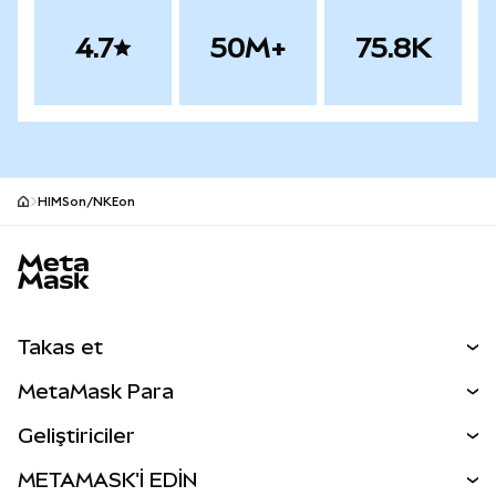
4.7
50M+
75.8K
HIMSon/NKEon
MetaMask site alt bilgisi
Takas et
Takas İşlemleri
MetaMask Para
Tahmin Et
YENİ
Kripto Al
Geliştiriciler
Perps
YENİ
MetaMask Kart
Dökümantasyon
METAMASK'İ EDİN
RWA'lar
mUSD
YENİ