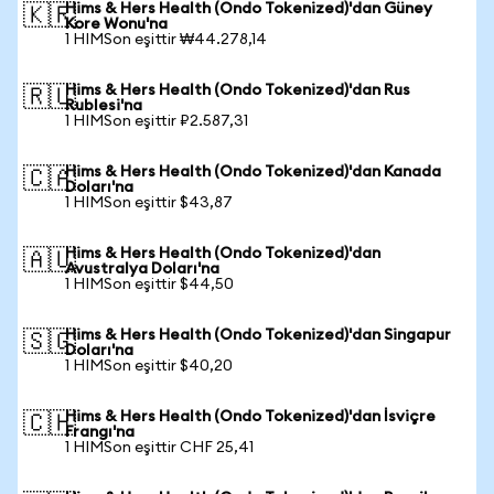
Hims & Hers Health (Ondo Tokenized)'dan Güney
🇰🇷
Kore Wonu'na
1 HIMSon eşittir ₩44.278,14
Hims & Hers Health (Ondo Tokenized)'dan Rus
🇷🇺
Rublesi'na
1 HIMSon eşittir ₽2.587,31
Hims & Hers Health (Ondo Tokenized)'dan Kanada
🇨🇦
Doları'na
1 HIMSon eşittir $43,87
Hims & Hers Health (Ondo Tokenized)'dan
🇦🇺
Avustralya Doları'na
1 HIMSon eşittir $44,50
Hims & Hers Health (Ondo Tokenized)'dan Singapur
🇸🇬
Doları'na
1 HIMSon eşittir $40,20
Hims & Hers Health (Ondo Tokenized)'dan İsviçre
🇨🇭
Frangı'na
1 HIMSon eşittir CHF 25,41