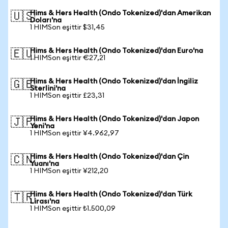
Hims & Hers Health (Ondo Tokenized)'dan Amerikan
🇺🇸
Doları'na
1 HIMSon eşittir $31,45
Hims & Hers Health (Ondo Tokenized)'dan Euro'na
🇪🇺
1 HIMSon eşittir €27,21
Hims & Hers Health (Ondo Tokenized)'dan İngiliz
🇬🇧
Sterlini'na
1 HIMSon eşittir £23,31
Hims & Hers Health (Ondo Tokenized)'dan Japon
🇯🇵
Yeni'na
1 HIMSon eşittir ¥4.962,97
Hims & Hers Health (Ondo Tokenized)'dan Çin
🇨🇳
Yuanı'na
1 HIMSon eşittir ¥212,20
Hims & Hers Health (Ondo Tokenized)'dan Türk
🇹🇷
Lirası'na
1 HIMSon eşittir ₺1.500,09