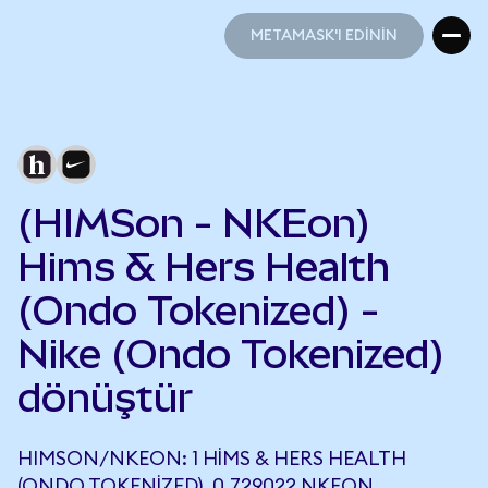
METAMASK'I EDİNİN
METAMASK'I EDİNİN
(HIMSon - NKEon)
Hims & Hers Health
(Ondo Tokenized) -
Nike (Ondo Tokenized)
dönüştür
HIMSON/NKEON: 1 HIMS & HERS HEALTH
(ONDO TOKENIZED), 0,729022 NKEON