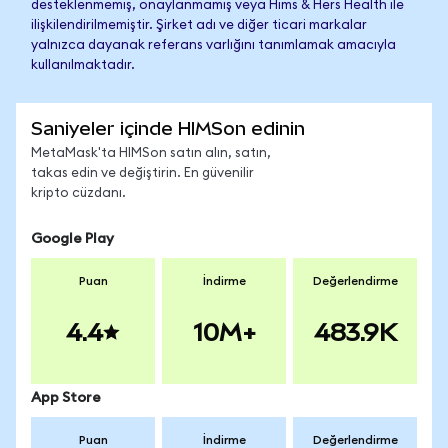
desteklenmemiş, onaylanmamış veya Hims & Hers Health ile
ilişkilendirilmemiştir. Şirket adı ve diğer ticari markalar
yalnızca dayanak referans varlığını tanımlamak amacıyla
kullanılmaktadır.
Saniyeler içinde HIMSon edinin
MetaMask'ta HIMSon satın alın, satın,
takas edin ve değiştirin. En güvenilir
kripto cüzdanı.
Google Play
Puan
İndirme
Değerlendirme
4.4
10M+
483.9K
App Store
Puan
İndirme
Değerlendirme