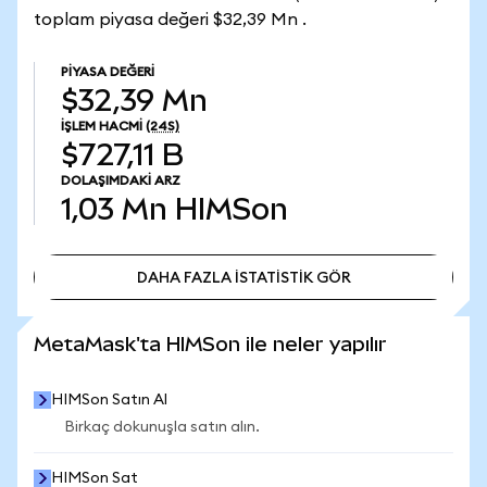
toplam piyasa değeri $32,39 Mn .
PIYASA DEĞERI
$32,39 Mn
İŞLEM HACMI
(24S)
$727,11 B
DOLAŞIMDAKI ARZ
1,03 Mn
HIMSon
DAHA FAZLA İSTATİSTİK GÖR
DAHA FAZLA İSTATİSTİK GÖR
MetaMask'ta HIMSon ile neler yapılır
HIMSon Satın Al
Birkaç dokunuşla satın alın.
HIMSon Sat