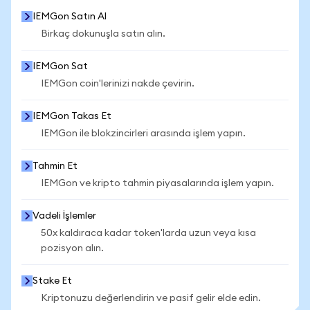
IEMGon Satın Al
Birkaç dokunuşla satın alın.
IEMGon Sat
IEMGon coin'lerinizi nakde çevirin.
IEMGon Takas Et
IEMGon ile blokzincirleri arasında işlem yapın.
Tahmin Et
IEMGon ve kripto tahmin piyasalarında işlem yapın.
Vadeli İşlemler
50x kaldıraca kadar token'larda uzun veya kısa
pozisyon alın.
Stake Et
Kriptonuzu değerlendirin ve pasif gelir elde edin.