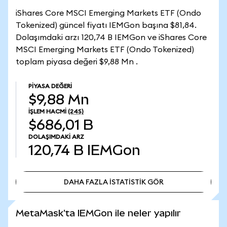
iShares Core MSCI Emerging Markets ETF (Ondo
Tokenized) güncel fiyatı IEMGon başına $81,84.
Dolaşımdaki arzı 120,74 B IEMGon ve iShares Core
MSCI Emerging Markets ETF (Ondo Tokenized)
toplam piyasa değeri $9,88 Mn .
PIYASA DEĞERI
$9,88 Mn
İŞLEM HACMI
(24S)
$686,01 B
DOLAŞIMDAKI ARZ
120,74 B
IEMGon
DAHA FAZLA İSTATİSTİK GÖR
DAHA FAZLA İSTATİSTİK GÖR
MetaMask'ta IEMGon ile neler yapılır