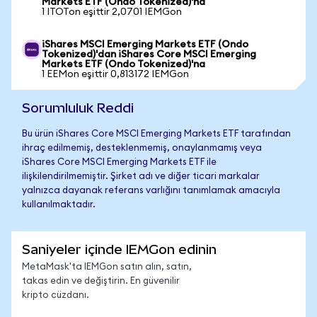
Markets ETF (Ondo Tokenized)'na
1 ITOTon eşittir 2,0701 IEMGon
iShares MSCI Emerging Markets ETF (Ondo
Tokenized)'dan iShares Core MSCI Emerging
Markets ETF (Ondo Tokenized)'na
1 EEMon eşittir 0,813172 IEMGon
Sorumluluk Reddi
Bu ürün iShares Core MSCI Emerging Markets ETF tarafından
ihraç edilmemiş, desteklenmemiş, onaylanmamış veya
iShares Core MSCI Emerging Markets ETF ile
ilişkilendirilmemiştir. Şirket adı ve diğer ticari markalar
yalnızca dayanak referans varlığını tanımlamak amacıyla
kullanılmaktadır.
Saniyeler içinde IEMGon edinin
MetaMask'ta IEMGon satın alın, satın,
takas edin ve değiştirin. En güvenilir
kripto cüzdanı.