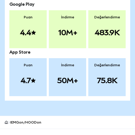
Google Play
Puan
İndirme
Değerlendirme
4.4
10M+
483.9K
App Store
Puan
İndirme
Değerlendirme
4.7
50M+
75.8K
IEMGon/HOODon
MetaMask site alt bilgisi