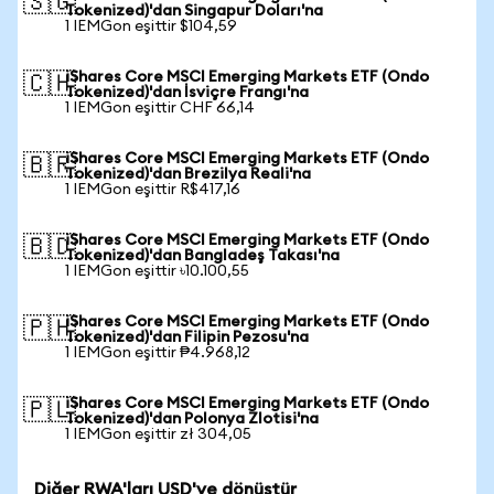
🇸🇬
Tokenized)'dan Singapur Doları'na
1 IEMGon eşittir $104,59
iShares Core MSCI Emerging Markets ETF (Ondo
🇨🇭
Tokenized)'dan İsviçre Frangı'na
1 IEMGon eşittir CHF 66,14
iShares Core MSCI Emerging Markets ETF (Ondo
🇧🇷
Tokenized)'dan Brezilya Reali'na
1 IEMGon eşittir R$417,16
iShares Core MSCI Emerging Markets ETF (Ondo
🇧🇩
Tokenized)'dan Bangladeş Takası'na
1 IEMGon eşittir ৳10.100,55
iShares Core MSCI Emerging Markets ETF (Ondo
🇵🇭
Tokenized)'dan Filipin Pezosu'na
1 IEMGon eşittir ₱4.968,12
iShares Core MSCI Emerging Markets ETF (Ondo
🇵🇱
Tokenized)'dan Polonya Zlotisi'na
1 IEMGon eşittir zł 304,05
Diğer RWA'ları USD'ye dönüştür