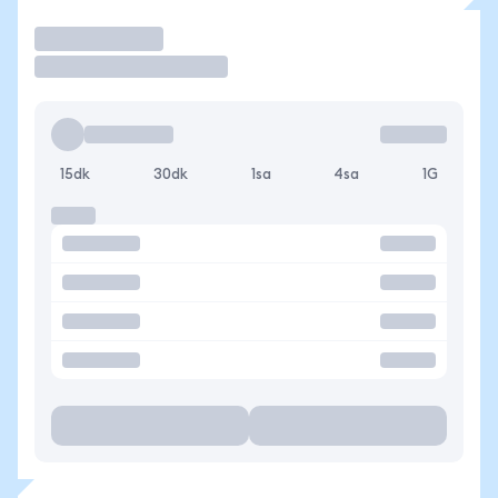
İşlem Yap
15dk
30dk
1sa
4sa
1G