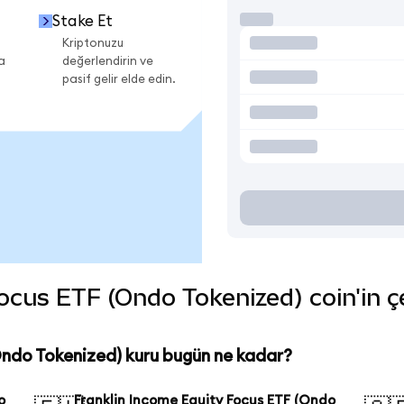
Stake Et
Kriptonuzu
a
değerlendirin ve
pasif gelir elde edin.
cus ETF (Ondo Tokenized) coin'in çeş
Ondo Tokenized) kuru bugün ne kadar?
o
Franklin Income Equity Focus ETF (Ondo