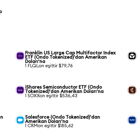
o
Franklin US Large Cap Multifactor Index
ETF (Ondo Tokenized)'dan Amerikan
Doları'na
1 FLQLon eşittir $79,76
n
iShares Semiconductor ETF (Ondo
Tokenized)'dan Amerikan Doları'na
1 SOXXon eşittir $536,43
an
Salesforce (Ondo Tokenized)'dan
Amerikan Doları'na
1 CRMon eşittir $185,62