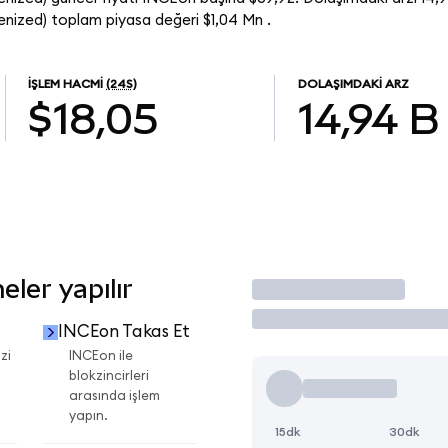
nized) toplam piyasa değeri $1,04 Mn .
İŞLEM HACMI
(24S)
DOLAŞIMDAKI ARZ
$18,05
14,94 B
ler yapılır
İşlem Yap
INCEon Takas Et
zi
INCEon ile
blokzincirleri
arasında işlem
yapın.
15dk
30dk