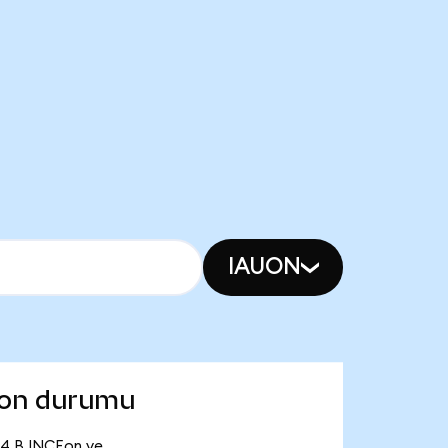
IAUON
 son durumu
,94 B INCEon ve