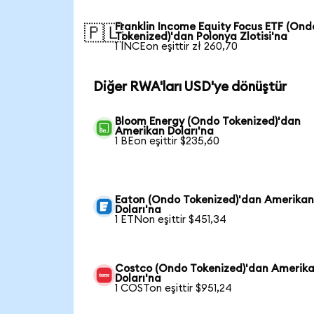
Franklin Income Equity Focus ETF (Ond
🇵🇱
Tokenized)'dan Polonya Zlotisi'na
1 INCEon eşittir zł 260,70
Diğer RWA'ları USD'ye dönüştür
Bloom Energy (Ondo Tokenized)'dan
Amerikan Doları'na
1 BEon eşittir $235,60
Eaton (Ondo Tokenized)'dan Amerika
Doları'na
1 ETNon eşittir $451,34
Costco (Ondo Tokenized)'dan Amerik
Doları'na
1 COSTon eşittir $951,24