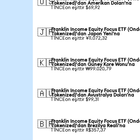
🇺🇸
Tokenized)'dan Amerikan Doları'na
1 INCEon eşittir $69,92
Franklin Income Equity Focus ETF (Ond
🇯🇵
Tokenized)'dan Japon Yeni'na
1 INCEon eşittir ¥11.072,32
Franklin Income Equity Focus ETF (Ond
🇰🇷
Tokenized)'dan Güney Kore Wonu'na
1 INCEon eşittir ₩99.020,79
Franklin Income Equity Focus ETF (Ond
🇦🇺
Tokenized)'dan Avustralya Doları'na
1 INCEon eşittir $99,31
Franklin Income Equity Focus ETF (Ond
🇧🇷
Tokenized)'dan Brezilya Reali'na
1 INCEon eşittir R$357,37