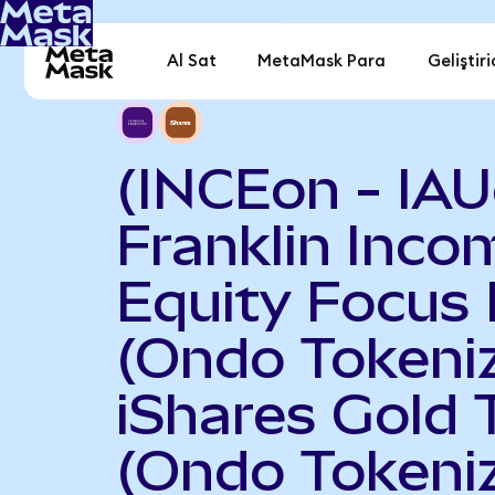
Al Sat
MetaMask Para
Geliştiri
(INCEon - IAU
Franklin Inco
Equity Focus
(Ondo Tokeniz
iShares Gold 
(Ondo Tokeni