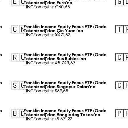
🇪🇺
🇬
Tokenized)'dan Euro'na
1 INCEon eşittir €60,65
o
Franklin Income Equity Focus ETF (Ondo
🇨🇳
🇹
Tokenized)'dan Çin Yuanı'na
1 INCEon eşittir ¥471,82
o
Franklin Income Equity Focus ETF (Ondo
🇷🇺
🇨
Tokenized)'dan Rus Rublesi'na
1 INCEon eşittir ₽5.743,87
o
Franklin Income Equity Focus ETF (Ondo
🇸🇬
🇨
Tokenized)'dan Singapur Doları'na
1 INCEon eşittir $89,58
o
Franklin Income Equity Focus ETF (Ondo
🇧🇩
🇵
Tokenized)'dan Bangladeş Takası'na
1 INCEon eşittir ৳8.671,22