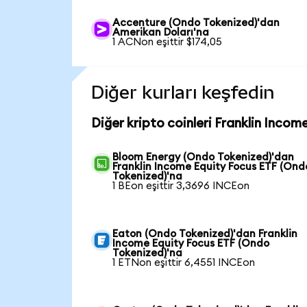
Accenture (Ondo Tokenized)'dan
Amerikan Doları'na
1 ACNon eşittir $174,05
Diğer kurları keşfedin
Diğer kripto coinleri Franklin Inco
Bloom Energy (Ondo Tokenized)'dan
Franklin Income Equity Focus ETF (Ond
Tokenized)'na
1 BEon eşittir 3,3696 INCEon
Eaton (Ondo Tokenized)'dan Franklin
Income Equity Focus ETF (Ondo
Tokenized)'na
1 ETNon eşittir 6,4551 INCEon