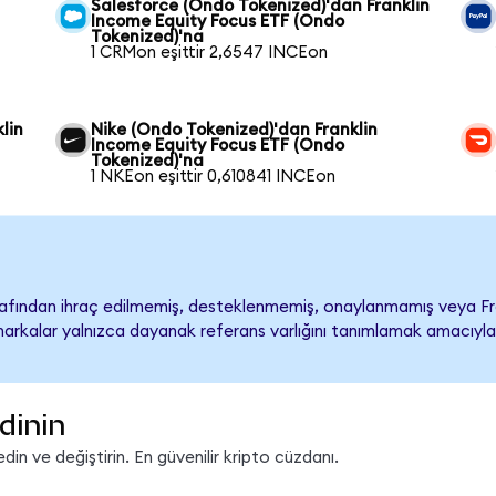
Salesforce (Ondo Tokenized)'dan Franklin
Income Equity Focus ETF (Ondo
Tokenized)'na
1 CRMon eşittir 2,6547 INCEon
lin
Nike (Ondo Tokenized)'dan Franklin
Income Equity Focus ETF (Ondo
Tokenized)'na
1 NKEon eşittir 0,610841 INCEon
rafından ihraç edilmemiş, desteklenmemiş, onaylanmamış veya Fra
ari markalar yalnızca dayanak referans varlığını tanımlamak amacıyla
dinin
in ve değiştirin. En güvenilir kripto cüzdanı.