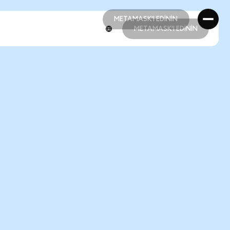
METAMASK'I EDİNİN
METAMASK'I EDİNİN
METAMASK'I EDİNİN
METAMASK'I EDİNİN