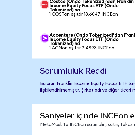
Costco (Ondo Tokenized)'dan Franklin
Income Equity Focus ETF (Ondo
Tokenized)'na
1 COSTon eşittir 13,6047 INCEon
Accenture (Ondo Tokenized)'dan Frank
Income Equity Focus ETF (Ondo
Tokenized)'na
1 ACNon eşittir 2,4893 INCEon
Sorumluluk Reddi
Bu ürün Franklin Income Equity Focus ETF ta
ilişkilendirilmemiştir. Şirket adı ve diğer tic
Saniyeler içinde INCEon e
MetaMask'ta INCEon satın alın, satın, takas ed