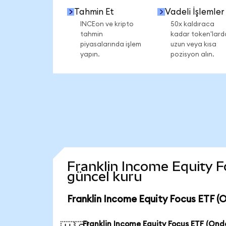
Tahmin Et
Vadeli İşlemler
INCEon ve kripto
50x kaldıraca
tahmin
kadar token'lard
piyasalarında işlem
uzun veya kısa
yapın.
pozisyon alın.
Franklin Income Equity Fo
güncel kuru
Franklin Income Equity Focus ETF (
Franklin Income Equity Focus ETF (Ond