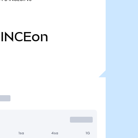
INCEon
1sa
4sa
1G