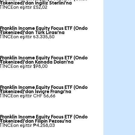

Tokenized)'dan İngiliz Sterlini'na
1 INCEon eşittir £52,02
Franklin Income Equity Focus ETF (Ondo

Tokenized)'dan Türk Lirası'na
1 INCEon eşittir ₺3.335,50
Franklin Income Equity Focus ETF (Ondo

Tokenized)'dan Kanada Doları'na
1 INCEon eşittir $98,00
Franklin Income Equity Focus ETF (Ondo

Tokenized)'dan İsviçre Frangı'na
1 INCEon eşittir CHF 56,66
Franklin Income Equity Focus ETF (Ondo

Tokenized)'dan Filipin Pezosu'na
1 INCEon eşittir ₱4.258,03