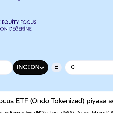
 EQUITY FOCUS
UON DEĞERINE
INCEON
Focus ETF (Ondo Tokenized) piyasa
nized) güncel fiyatı INCEon başına $69,92. Dolaşımdaki arzı 14