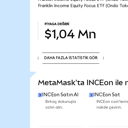
Franklin Income Equity Focus ETF (Ondo Toke
PIYASA DEĞERI
$1,04 Mn
DAHA FAZLA İSTATİSTİK GÖR
DAHA FAZLA İSTATİSTİK GÖR
MetaMask'ta INCEon ile ne
INCEon Satın Al
INCEon Sat
Birkaç dokunuşla
INCEon coin'lerini
satın alın.
nakde çevirin.