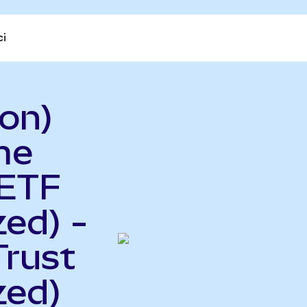
ci
on)
me
 ETF
ed) -
Trust
zed)