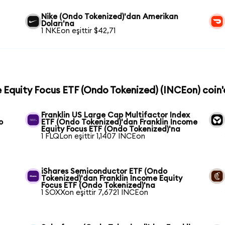
Nike (Ondo Tokenized)'dan Amerikan
Doları'na
1 NKEon eşittir $42,71
me Equity Focus ETF (Ondo Tokenized) (INCEon) coin'e
Franklin US Large Cap Multifactor Index
o
ETF (Ondo Tokenized)'dan Franklin Income
Equity Focus ETF (Ondo Tokenized)'na
1 FLQLon eşittir 1,1407 INCEon
iShares Semiconductor ETF (Ondo
Tokenized)'dan Franklin Income Equity
Focus ETF (Ondo Tokenized)'na
1 SOXXon eşittir 7,6721 INCEon