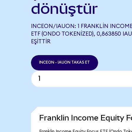
dönüştür
INCEON/IAUON: 1 FRANKLIN INCOME
ETF (ONDO TOKENIZED), 0,863850 IA
EŞITTIR
INCEON - IAUON TAKAS ET
Franklin Income Equity 
Franklin Income Equity Focus ETF (Ondo Toke