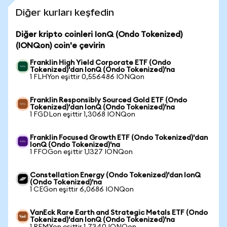
Diğer kurları keşfedin
Diğer kripto coinleri IonQ (Ondo Tokenized)
(IONQon) coin'e çevirin
Franklin High Yield Corporate ETF (Ondo
Tokenized)'dan IonQ (Ondo Tokenized)'na
1 FLHYon eşittir 0,556486 IONQon
Franklin Responsibly Sourced Gold ETF (Ondo
Tokenized)'dan IonQ (Ondo Tokenized)'na
1 FGDLon eşittir 1,3068 IONQon
Franklin Focused Growth ETF (Ondo Tokenized)'dan
IonQ (Ondo Tokenized)'na
1 FFOGon eşittir 1,1327 IONQon
Constellation Energy (Ondo Tokenized)'dan IonQ
(Ondo Tokenized)'na
1 CEGon eşittir 6,0686 IONQon
VanEck Rare Earth and Strategic Metals ETF (Ondo
Tokenized)'dan IonQ (Ondo Tokenized)'na