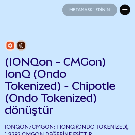
METAMASK'I EDİNİN
METAMASK'I EDİNİN
(IONQon - CMGon)
IonQ (Ondo
Tokenized) - Chipotle
(Ondo Tokenized)
dönüştür
IONQON/CMGON: 1 IONQ (ONDO TOKENIZED),
1,3292 CMGON DEĞERINE EŞITTIR