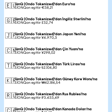
IonQ (Ondo Tokenized)'dan Euro'na
🇪🇺
1 IONQon eşittir €38,21
IonQ (Ondo Tokenized)'dan İngiliz Sterlini'na
🇬🇧
1 IONQon eşittir £32,74
IonQ (Ondo Tokenized)'dan Japon Yeni'na
🇯🇵
1 IONQon eşittir ¥6.970,3
IonQ (Ondo Tokenized)'dan Çin Yuanı'na
🇨🇳
1 IONQon eşittir ¥298,02
IonQ (Ondo Tokenized)'dan Türk Lirası'na
🇹🇷
1 IONQon eşittir ₺2.106,80
IonQ (Ondo Tokenized)'dan Güney Kore Wonu'na
🇰🇷
1 IONQon eşittir ₩62.186,54
IonQ (Ondo Tokenized)'dan Rus Rublesi'na
🇷🇺
1 IONQon eşittir ₽3.633,69
IonQ (Ondo Tokenized)'dan Kanada Doları'na
🇨🇦