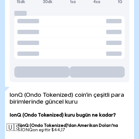
15dk
30dk
1sa
4sa
1G
IonQ (Ondo Tokenized) coin'in çeşitli para
birimlerinde güncel kuru
IonQ (Ondo Tokenized) kuru bugün ne kadar?
IonQ (Ondo Tokenized)'dan Amerikan Doları'na
🇺🇸
1 IONQon eşittir $44,17