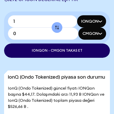
IONQON
CMGON
IONQON - CMGON TAKAS ET
IonQ (Ondo Tokenized) piyasa son durumu
IonQ (Ondo Tokenized) güncel fiyatı IONQon
başına $44,17. Dolaşımdaki arzı 11,93 B IONQon ve
IonQ (Ondo Tokenized) toplam piyasa değeri
$526,66 B .