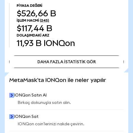
PIYASA DEĞERI
$526,66 B
İŞLEM HACMI
(24S)
$117,44 B
DOLAŞIMDAKI ARZ
11,93 B
IONQon
DAHA FAZLA İSTATİSTİK GÖR
DAHA FAZLA İSTATİSTİK GÖR
MetaMask'ta IONQon ile neler yapılır
IONQon Satın Al
Birkaç dokunuşla satın alın.
IONQon Sat
IONQon coin'lerinizi nakde çevirin.