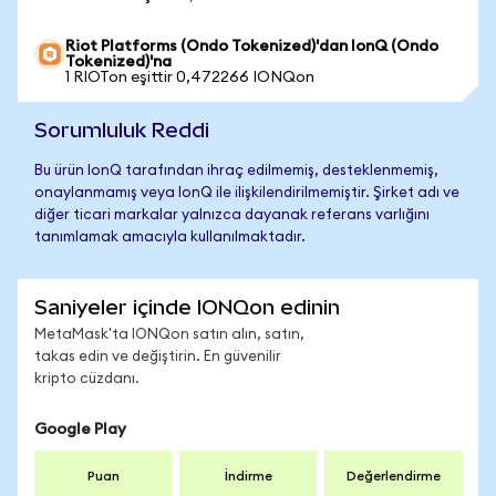
Riot Platforms (Ondo Tokenized)'dan IonQ (Ondo
Tokenized)'na
1 RIOTon eşittir 0,472266 IONQon
Sorumluluk Reddi
Bu ürün IonQ tarafından ihraç edilmemiş, desteklenmemiş,
onaylanmamış veya IonQ ile ilişkilendirilmemiştir. Şirket adı ve
diğer ticari markalar yalnızca dayanak referans varlığını
tanımlamak amacıyla kullanılmaktadır.
Saniyeler içinde IONQon edinin
MetaMask'ta IONQon satın alın, satın,
takas edin ve değiştirin. En güvenilir
kripto cüzdanı.
Google Play
Puan
İndirme
Değerlendirme