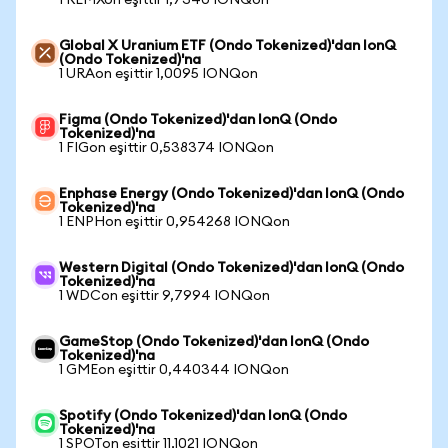
1 REMXon eşittir 1,7340 IONQon
Global X Uranium ETF (Ondo Tokenized)'dan IonQ
(Ondo Tokenized)'na
1 URAon eşittir 1,0095 IONQon
Figma (Ondo Tokenized)'dan IonQ (Ondo
Tokenized)'na
1 FIGon eşittir 0,538374 IONQon
Enphase Energy (Ondo Tokenized)'dan IonQ (Ondo
Tokenized)'na
1 ENPHon eşittir 0,954268 IONQon
Western Digital (Ondo Tokenized)'dan IonQ (Ondo
Tokenized)'na
1 WDCon eşittir 9,7994 IONQon
GameStop (Ondo Tokenized)'dan IonQ (Ondo
Tokenized)'na
1 GMEon eşittir 0,440344 IONQon
Spotify (Ondo Tokenized)'dan IonQ (Ondo
Tokenized)'na
1 SPOTon eşittir 11,1021 IONQon