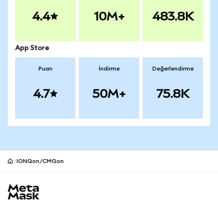
4.4
10M+
483.8K
App Store
Puan
İndirme
Değerlendirme
4.7
50M+
75.8K
IONQon/CMGon
MetaMask site alt bilgisi