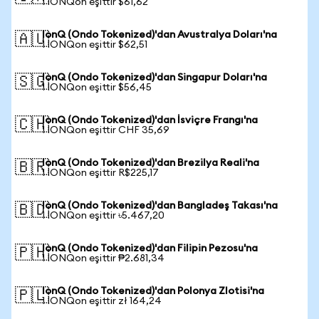
1 IONQon eşittir $61,62
IonQ (Ondo Tokenized)'dan Avustralya Doları'na
🇦🇺
1 IONQon eşittir $62,51
IonQ (Ondo Tokenized)'dan Singapur Doları'na
🇸🇬
1 IONQon eşittir $56,45
IonQ (Ondo Tokenized)'dan İsviçre Frangı'na
🇨🇭
1 IONQon eşittir CHF 35,69
IonQ (Ondo Tokenized)'dan Brezilya Reali'na
🇧🇷
1 IONQon eşittir R$225,17
IonQ (Ondo Tokenized)'dan Bangladeş Takası'na
🇧🇩
1 IONQon eşittir ৳5.467,20
IonQ (Ondo Tokenized)'dan Filipin Pezosu'na
🇵🇭
1 IONQon eşittir ₱2.681,34
IonQ (Ondo Tokenized)'dan Polonya Zlotisi'na
🇵🇱
1 IONQon eşittir zł 164,24