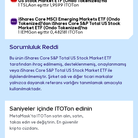
US Stock Market ETF (Ondo Tokenized)'na
1 TSLAon eşittir 1,9599 ITOTon
iShares Core MSCI Emerging Markets ETF (Ondo
Tokenized)'dan iShares Core S&P Total US Stock
Market ETF (Ondo Tokenized)'na
1 IEMGon eşittir 0,482181 ITOTon
Sorumluluk Reddi
Bu ürün iShares Core S&P Total US Stock Market ETF
tarafından ihraç edilmemiş, desteklenmemiş, onaylanmamış
veya iShares Core S&P Total US Stock Market ETF ile
ilişkilendirilmemiştir. Şirket adı ve diğer ticari markalar
yalnızca dayanak referans varlığını tanımlamak amacıyla
kullanılmaktadır.
Saniyeler içinde ITOTon edinin
MetaMask'ta ITOTon satın alın, satın,
takas edin ve değiştirin. En güvenilir
kripto cüzdanı.