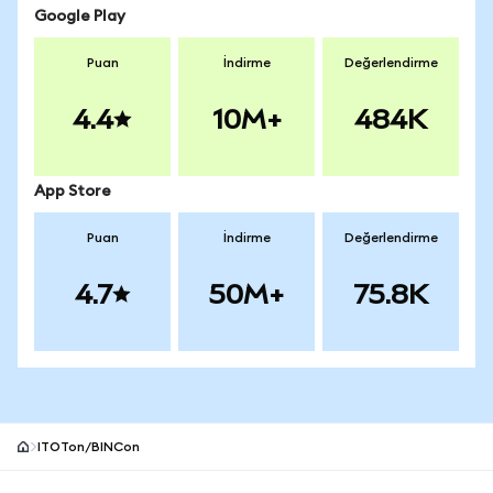
Google Play
Puan
İndirme
Değerlendirme
4.4
10M+
484K
App Store
Puan
İndirme
Değerlendirme
4.7
50M+
75.8K
ITOTon/BINCon
MetaMask site alt bilgisi