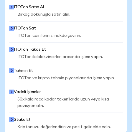
ITOTon Satın Al
Birkaç dokunuşla satın alın.
ITOTon Sat
ITOTon coin'lerinizi nakde çevirin.
ITOTon Takas Et
ITOTon ile blokzincirleri arasında işlem yapın.
Tahmin Et
ITOTon ve kripto tahmin piyasalarında işlem yapın.
Vadeli İşlemler
50x kaldıraca kadar token'larda uzun veya kısa
pozisyon alın.
Stake Et
Kriptonuzu değerlendirin ve pasif gelir elde edin.