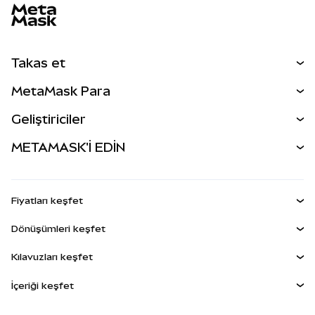
Takas et
Takas İşlemleri
MetaMask Para
Tahmin Et
YENİ
Kripto Al
Geliştiriciler
Perps
YENİ
MetaMask Kart
Dökümantasyon
METAMASK'İ EDİN
RWA'lar
mUSD
YENİ
Kontrol Paneli
İşlem Kalkanı
Kazan
Smart Accounts Kit
Agent Wallet
YENİ
Fiyatları keşfet
Gömülü Cüzdanlar
Snap'ler
Bitcoin Fiyatı
Dönüşümleri keşfet
MetaMask Connect
Ethereum Fiyatı
Ödüller
YENİ
BTC'den USD'ye
Solana Fiyatı
Kılavuzları keşfet
Snap'ler
Güvenlik
ETH'den USD'ye
BTC Satın Al
Shiba Inu Fiyatı
USDT'den INR'ye
İçeriği keşfet
Web3 Servisleri
Destek
ETH Satın Al
Pepe Fiyatı
Bitcoin cüzdanı
BTC'den USDT'ye
SOL Satın Al
Kariyer