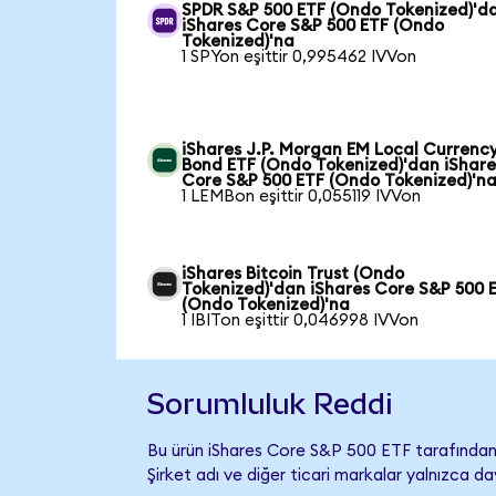
SPDR S&P 500 ETF (Ondo Tokenized)'d
iShares Core S&P 500 ETF (Ondo
Tokenized)'na
1 SPYon eşittir 0,995462 IVVon
iShares J.P. Morgan EM Local Currenc
Bond ETF (Ondo Tokenized)'dan iShare
Core S&P 500 ETF (Ondo Tokenized)'n
1 LEMBon eşittir 0,055119 IVVon
iShares Bitcoin Trust (Ondo
Tokenized)'dan iShares Core S&P 500 
(Ondo Tokenized)'na
1 IBITon eşittir 0,046998 IVVon
Sorumluluk Reddi
Bu ürün iShares Core S&P 500 ETF tarafından 
Şirket adı ve diğer ticari markalar yalnızca d