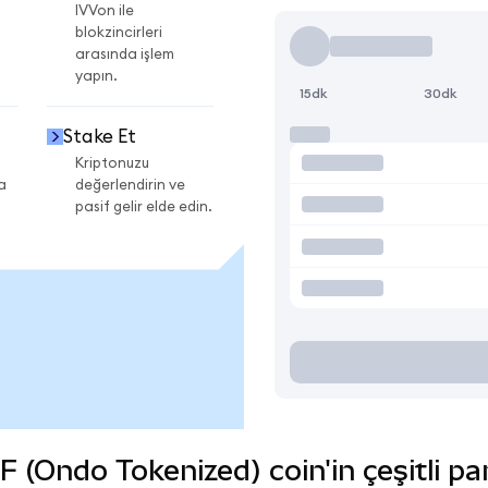
i
IVVon ile
blokzincirleri
arasında işlem
yapın.
15dk
30dk
Stake Et
Kriptonuzu
a
değerlendirin ve
pasif gelir elde edin.
(Ondo Tokenized) coin'in çeşitli pa