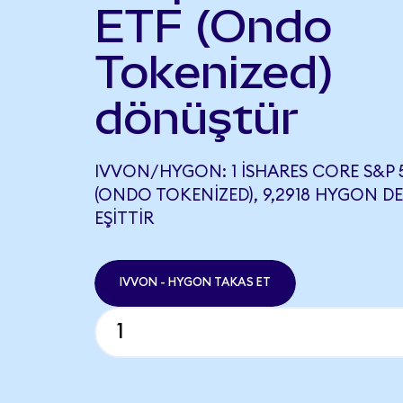
ETF (Ondo
Tokenized)
dönüştür
IVVON/HYGON: 1 ISHARES CORE S&P 
(ONDO TOKENIZED), 9,2918 HYGON D
EŞITTIR
IVVON - HYGON TAKAS ET