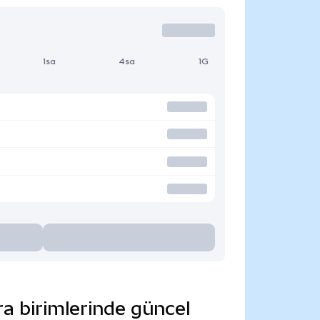
1sa
4sa
1G
ra birimlerinde güncel