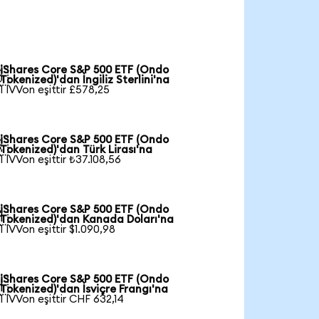
iShares Core S&P 500 ETF (Ondo

Tokenized)'dan İngiliz Sterlini'na
1 IVVon eşittir £578,25
iShares Core S&P 500 ETF (Ondo

Tokenized)'dan Türk Lirası'na
1 IVVon eşittir ₺37.108,56
iShares Core S&P 500 ETF (Ondo

Tokenized)'dan Kanada Doları'na
1 IVVon eşittir $1.090,98
iShares Core S&P 500 ETF (Ondo

Tokenized)'dan İsviçre Frangı'na
1 IVVon eşittir CHF 632,14