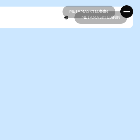
METAMASK'I EDİNİN
METAMASK'I EDİNİN
METAMASK'I EDİNİN
METAMASK'I EDİNİN