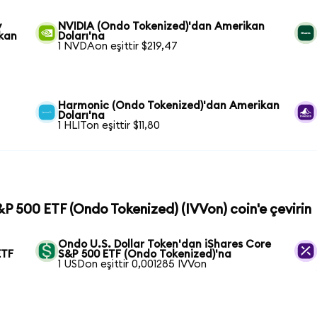
y
NVIDIA (Ondo Tokenized)'dan Amerikan
kan
Doları'na
1 NVDAon eşittir $219,47
Harmonic (Ondo Tokenized)'dan Amerikan
Doları'na
1 HLITon eşittir $11,80
S&P 500 ETF (Ondo Tokenized) (IVVon) coin'e çevirin
Ondo U.S. Dollar Token'dan iShares Core
ETF
S&P 500 ETF (Ondo Tokenized)'na
1 USDon eşittir 0,001285 IVVon