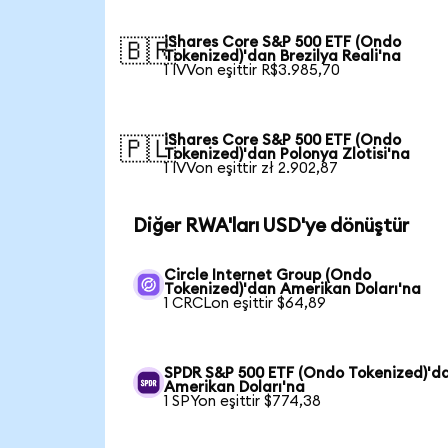
iShares Core S&P 500 ETF (Ondo
🇧🇷
Tokenized)'dan Brezilya Reali'na
1 IVVon eşittir R$3.985,70
iShares Core S&P 500 ETF (Ondo
🇵🇱
Tokenized)'dan Polonya Zlotisi'na
1 IVVon eşittir zł 2.902,87
Diğer RWA'ları USD'ye dönüştür
Circle Internet Group (Ondo
Tokenized)'dan Amerikan Doları'na
1 CRCLon eşittir $64,89
SPDR S&P 500 ETF (Ondo Tokenized)'d
Amerikan Doları'na
1 SPYon eşittir $774,38