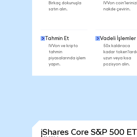
Birkaç dokunuşla
IVVon coin'leriniz
satın alın.
nakde çevirin.
Tahmin Et
Vadeli İşlemler
IVVon ve kripto
50x kaldıraca
tahmin
kadar token'lard
piyasalarında işlem
uzun veya kısa
yapın.
pozisyon alın.
iShares Core S&P 500 ETF 