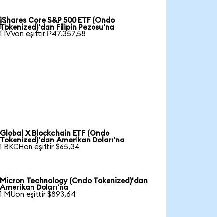
iShares Core S&P 500 ETF (Ondo

Tokenized)'dan Filipin Pezosu'na
1 IVVon eşittir ₱47.357,58
Global X Blockchain ETF (Ondo
Tokenized)'dan Amerikan Doları'na
1 BKCHon eşittir $65,34
Micron Technology (Ondo Tokenized)'dan
Amerikan Doları'na
1 MUon eşittir $893,64