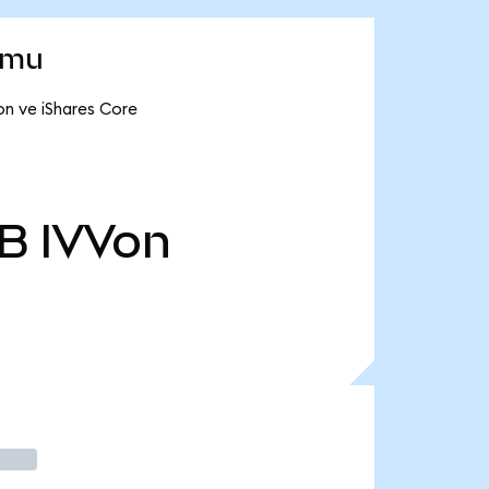
umu
on ve iShares Core
 B
IVVon