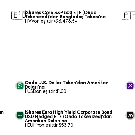
iShares Core S&P 500 ETF (Ondo
🇧🇩
🇵
Tokenized)'dan Bangladeş Takası'na
1 IVVon eşittir ৳96.473,54
Ondo U.S. Dollar Token'dan Amerikan
Doları'na
1 USDon eşittir $1,00
an
iShares Euro High Yield Corporate Bond
USD Hedged ETF (Ondo Tokenized)'dan
Amerikan Doları'na
1 EUHYon eşittir $53,70