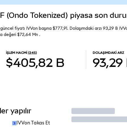
F (Ondo Tokenized) piyasa son dur
ncel fiyatı IVVon başına $777,91. Dolaşımdaki arzı 93,29 B IVV
 değeri $72,64 Mn .
İŞLEM HACMI
(24S)
DOLAŞIMDAKI ARZ
$405,82 B
93,29
er yapılır
İşlem Yap
IVVon Takas Et