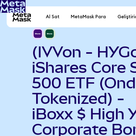
Al Sat
MetaMask Para
Geliştiri
(IVVon - HYG
iShares Core
500 ETF (On
Tokenized) -
iBoxx $ High Y
Corporate Bo