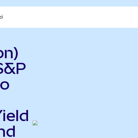
ci
on)
 S&P
do
ield
nd