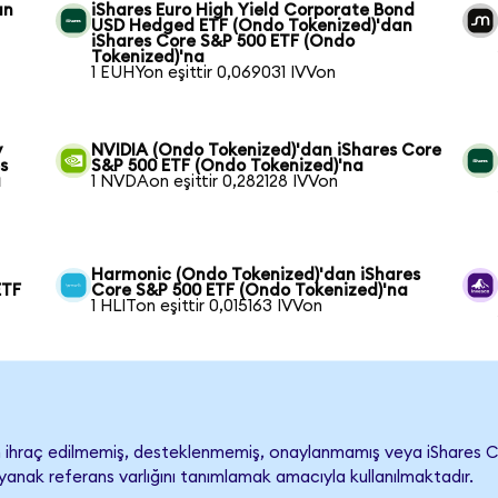
an
iShares Euro High Yield Corporate Bond
USD Hedged ETF (Ondo Tokenized)'dan
iShares Core S&P 500 ETF (Ondo
Tokenized)'na
1 EUHYon eşittir 0,069031 IVVon
y
NVIDIA (Ondo Tokenized)'dan iShares Core
s
S&P 500 ETF (Ondo Tokenized)'na
a
1 NVDAon eşittir 0,282128 IVVon
Harmonic (Ondo Tokenized)'dan iShares
ETF
Core S&P 500 ETF (Ondo Tokenized)'na
1 HLITon eşittir 0,015163 IVVon
ihraç edilmemiş, desteklenmemiş, onaylanmamış veya iShares Core 
ayanak referans varlığını tanımlamak amacıyla kullanılmaktadır.