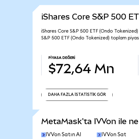
iShares Core S&P 500 ET
iShares Core S&P 500 ETF (Ondo Tokenized) gü
S&P 500 ETF (Ondo Tokenized) toplam piyasa
PIYASA DEĞERI
$72,64 Mn
DAHA FAZLA İSTATİSTİK GÖR
DAHA FAZLA İSTATİSTİK GÖR
MetaMask'ta IVVon ile nel
IVVon Satın Al
IVVon Sat