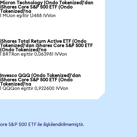
Micron Technology (Ondo Tokenized)'dan
iShares Core S&P 500 ETF (Ondo
Tokenized)'na
1 MUon eşittir 1,1488 IVVon
iShares Total Return Active ETF (Ondo
Tokenized)'dan iShares Core S&P 500 ETF
(Ondo Tokenized)'na
1 BRTRon eşittir 0,063981 IVVon
Invesco QQQ (Ondo Tokenized)'dan
iShares Core S&P 500 ETF (Ondo
Tokenized)'na
1 QQQon eşittir 0,922600 IVVon
S&P 500 ETF ile ilişkilendirilmemiştir.