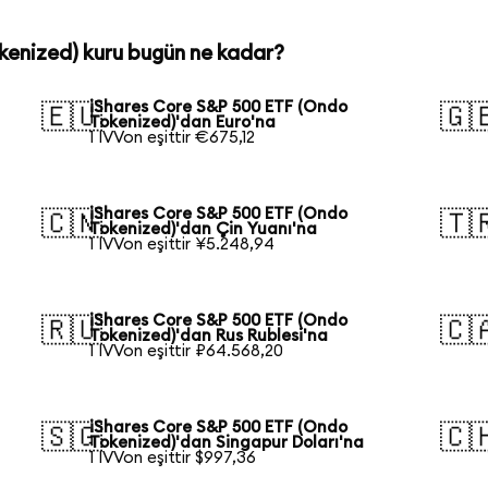
kenized) kuru bugün ne kadar?
iShares Core S&P 500 ETF (Ondo
🇪🇺
🇬
Tokenized)'dan Euro'na
1 IVVon eşittir €675,12
iShares Core S&P 500 ETF (Ondo
🇨🇳
🇹
Tokenized)'dan Çin Yuanı'na
1 IVVon eşittir ¥5.248,94
iShares Core S&P 500 ETF (Ondo
🇷🇺
🇨
Tokenized)'dan Rus Rublesi'na
1 IVVon eşittir ₽64.568,20
iShares Core S&P 500 ETF (Ondo
🇸🇬
🇨
Tokenized)'dan Singapur Doları'na
1 IVVon eşittir $997,36