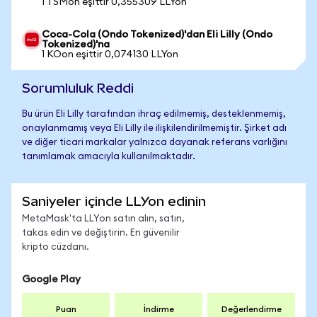
1 TSMon eşittir 0,355309 LLYon
Coca-Cola (Ondo Tokenized)'dan Eli Lilly (Ondo
Tokenized)'na
1 KOon eşittir 0,074130 LLYon
Sorumluluk Reddi
Bu ürün Eli Lilly tarafından ihraç edilmemiş, desteklenmemiş,
onaylanmamış veya Eli Lilly ile ilişkilendirilmemiştir. Şirket adı
ve diğer ticari markalar yalnızca dayanak referans varlığını
tanımlamak amacıyla kullanılmaktadır.
Saniyeler içinde LLYon edinin
MetaMask'ta LLYon satın alın, satın,
takas edin ve değiştirin. En güvenilir
kripto cüzdanı.
Google Play
Puan
İndirme
Değerlendirme