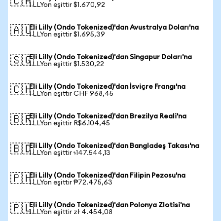
🇨🇦
1 LLYon eşittir $1.670,92
Eli Lilly (Ondo Tokenized)'dan Avustralya Doları'na
🇦🇺
1 LLYon eşittir $1.695,39
Eli Lilly (Ondo Tokenized)'dan Singapur Doları'na
🇸🇬
1 LLYon eşittir $1.530,22
Eli Lilly (Ondo Tokenized)'dan İsviçre Frangı'na
🇨🇭
1 LLYon eşittir CHF 968,45
Eli Lilly (Ondo Tokenized)'dan Brezilya Reali'na
🇧🇷
1 LLYon eşittir R$6.104,45
Eli Lilly (Ondo Tokenized)'dan Bangladeş Takası'na
🇧🇩
1 LLYon eşittir ৳147.544,13
Eli Lilly (Ondo Tokenized)'dan Filipin Pezosu'na
🇵🇭
1 LLYon eşittir ₱72.475,63
Eli Lilly (Ondo Tokenized)'dan Polonya Zlotisi'na
🇵🇱
1 LLYon eşittir zł 4.454,08