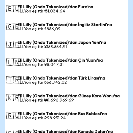
Eli Lilly (Ondo Tokenized)'dan Euro'na
🇪🇺
1 LLYon eşittir €1.034,64
Eli Lilly (Ondo Tokenized)'dan İngiliz Sterlini'na
🇬🇧
1 LLYon eşittir £886,09
Eli Lilly (Ondo Tokenized)'dan Japon Yeni'na
🇯🇵
1 LLYon eşittir ¥188.854,91
Eli Lilly (Ondo Tokenized)'dan Çin Yuanı'na
🇨🇳
1 LLYon eşittir ¥8.047,31
Eli Lilly (Ondo Tokenized)'dan Türk Lirası'na
🇹🇷
1 LLYon eşittir ₺56.742,02
Eli Lilly (Ondo Tokenized)'dan Güney Kore Wonu'na
🇰🇷
1 LLYon eşittir ₩1.696.969,69
Eli Lilly (Ondo Tokenized)'dan Rus Rublesi'na
🇷🇺
1 LLYon eşittir ₽98.951,24
Eli Lilly (Ondo Tokenized)'dan Kanada Doları'na