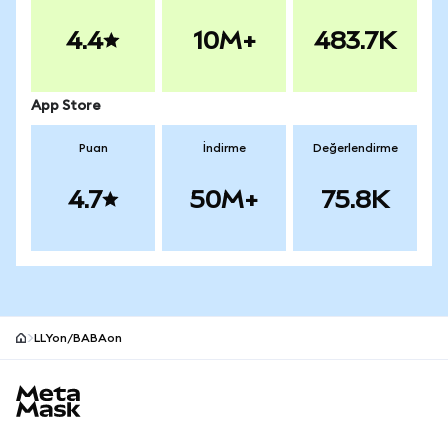
4.4
10M+
483.7K
App Store
Puan
İndirme
Değerlendirme
4.7
50M+
75.8K
LLYon/BABAon
MetaMask site alt bilgisi