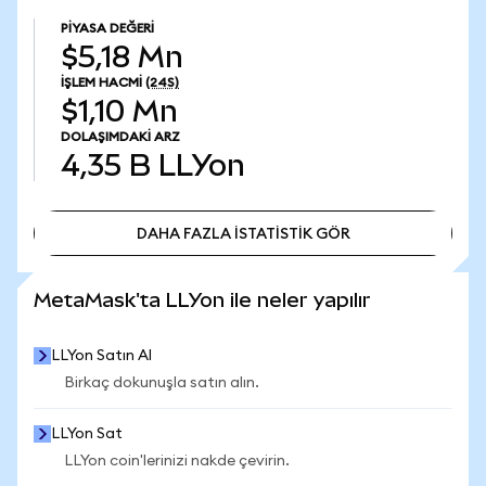
PIYASA DEĞERI
$5,18 Mn
İŞLEM HACMI
(24S)
$1,10 Mn
DOLAŞIMDAKI ARZ
4,35 B
LLYon
DAHA FAZLA İSTATİSTİK GÖR
DAHA FAZLA İSTATİSTİK GÖR
MetaMask'ta LLYon ile neler yapılır
LLYon Satın Al
Birkaç dokunuşla satın alın.
LLYon Sat
LLYon coin'lerinizi nakde çevirin.