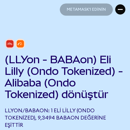
METAMASK'I EDİNİN
METAMASK'I EDİNİN
(LLYon - BABAon) Eli
Lilly (Ondo Tokenized) -
Alibaba (Ondo
Tokenized) dönüştür
LLYON/BABAON: 1 ELI LILLY (ONDO
TOKENIZED), 9,3494 BABAON DEĞERINE
EŞITTIR