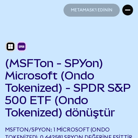
METAMASK'I EDİNİN
METAMASK'I EDİNİN
(MSFTon - SPYon)
Microsoft (Ondo
Tokenized) - SPDR S&P
500 ETF (Ondo
Tokenized) dönüştür
MSFTON/SPYON: 1 MICROSOFT (ONDO
TOKENIZED), 0,642581 SPYON DEĞERINE EŞITTIR