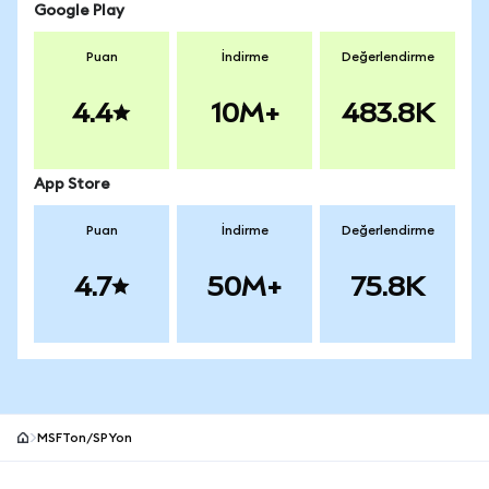
Google Play
Puan
İndirme
Değerlendirme
4.4
10M+
483.8K
App Store
Puan
İndirme
Değerlendirme
4.7
50M+
75.8K
MSFTon/SPYon
MetaMask site alt bilgisi