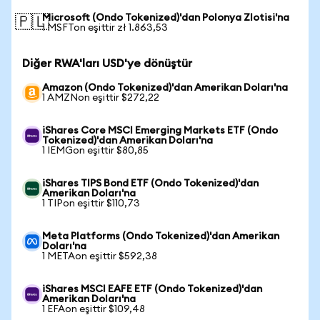
Microsoft (Ondo Tokenized)'dan Polonya Zlotisi'na
🇵🇱
1 MSFTon eşittir zł 1.863,53
Diğer RWA'ları USD'ye dönüştür
Amazon (Ondo Tokenized)'dan Amerikan Doları'na
1 AMZNon eşittir $272,22
iShares Core MSCI Emerging Markets ETF (Ondo
Tokenized)'dan Amerikan Doları'na
1 IEMGon eşittir $80,85
iShares TIPS Bond ETF (Ondo Tokenized)'dan
Amerikan Doları'na
1 TIPon eşittir $110,73
Meta Platforms (Ondo Tokenized)'dan Amerikan
Doları'na
1 METAon eşittir $592,38
iShares MSCI EAFE ETF (Ondo Tokenized)'dan
Amerikan Doları'na
1 EFAon eşittir $109,48