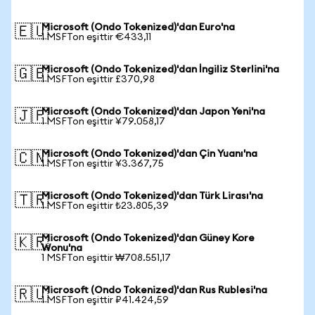
Microsoft (Ondo Tokenized)'dan Euro'na
🇪🇺
1 MSFTon eşittir €433,11
Microsoft (Ondo Tokenized)'dan İngiliz Sterlini'na
🇬🇧
1 MSFTon eşittir £370,98
Microsoft (Ondo Tokenized)'dan Japon Yeni'na
🇯🇵
1 MSFTon eşittir ¥79.058,17
Microsoft (Ondo Tokenized)'dan Çin Yuanı'na
🇨🇳
1 MSFTon eşittir ¥3.367,75
Microsoft (Ondo Tokenized)'dan Türk Lirası'na
🇹🇷
1 MSFTon eşittir ₺23.805,39
Microsoft (Ondo Tokenized)'dan Güney Kore
🇰🇷
Wonu'na
1 MSFTon eşittir ₩708.551,17
Microsoft (Ondo Tokenized)'dan Rus Rublesi'na
🇷🇺
1 MSFTon eşittir ₽41.424,59