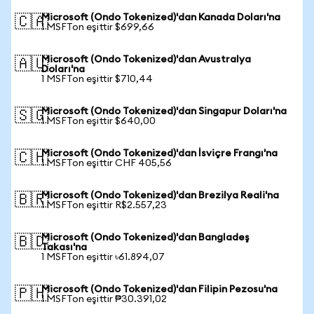
Microsoft (Ondo Tokenized)'dan Kanada Doları'na
🇨🇦
1 MSFTon eşittir $699,66
Microsoft (Ondo Tokenized)'dan Avustralya
🇦🇺
Doları'na
1 MSFTon eşittir $710,44
Microsoft (Ondo Tokenized)'dan Singapur Doları'na
🇸🇬
1 MSFTon eşittir $640,00
Microsoft (Ondo Tokenized)'dan İsviçre Frangı'na
🇨🇭
1 MSFTon eşittir CHF 405,56
Microsoft (Ondo Tokenized)'dan Brezilya Reali'na
🇧🇷
1 MSFTon eşittir R$2.557,23
Microsoft (Ondo Tokenized)'dan Bangladeş
🇧🇩
Takası'na
1 MSFTon eşittir ৳61.894,07
Microsoft (Ondo Tokenized)'dan Filipin Pezosu'na
🇵🇭
1 MSFTon eşittir ₱30.391,02