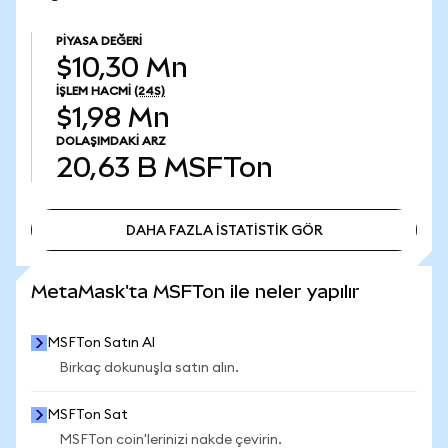
PIYASA DEĞERI
$10,30 Mn
İŞLEM HACMI
(24S)
$1,98 Mn
DOLAŞIMDAKI ARZ
20,63 B
MSFTon
DAHA FAZLA İSTATİSTİK GÖR
DAHA FAZLA İSTATİSTİK GÖR
MetaMask'ta MSFTon ile neler yapılır
MSFTon Satın Al
Birkaç dokunuşla satın alın.
MSFTon Sat
MSFTon coin'lerinizi nakde çevirin.