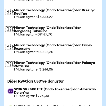
Micron Technology (Ondo Tokenized)'dan Brezilya
🇧🇷
Reali'na
1 MUon eşittir R$4.510,97
Micron Technology (Ondo Tokenized)'dan
🇧🇩
Bangladeş Takası'na
1 MUon eşittir ৳109.187,70
Micron Technology (Ondo Tokenized)'dan Filipin
🇵🇭
Pezosu'na
1 MUon eşittir ₱53.522,20
Micron Technology (Ondo Tokenized)'dan Polonya
🇵🇱
Zlotisi'na
1 MUon eşittir zł 3.288,05
Diğer RWA'ları USD'ye dönüştür
SPDR S&P 500 ETF (Ondo Tokenized)'dan Amerikan
Doları'na
1 SPYon eşittir $774,38