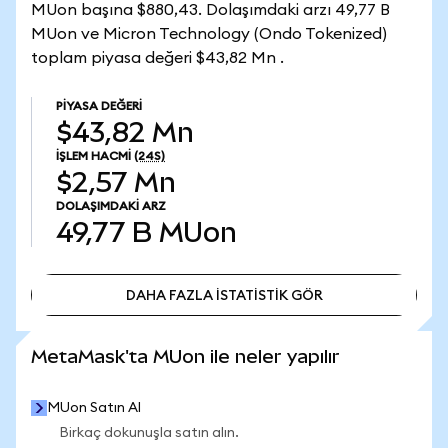
MUon başına $880,43. Dolaşımdaki arzı 49,77 B
MUon ve Micron Technology (Ondo Tokenized)
toplam piyasa değeri $43,82 Mn .
PIYASA DEĞERI
$43,82 Mn
İŞLEM HACMI
(24S)
$2,57 Mn
DOLAŞIMDAKI ARZ
49,77 B
MUon
DAHA FAZLA İSTATİSTİK GÖR
DAHA FAZLA İSTATİSTİK GÖR
MetaMask'ta MUon ile neler yapılır
MUon Satın Al
Birkaç dokunuşla satın alın.