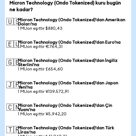
Micron Technology (Ondo Tokenized) kuru bugün
ne kadar?
Micron Technology (Ondo Tokenized)'dan Amerikan
🇺🇸
Doları'na
1 MUon eşittir $880,43
Micron Technology (Ondo Tokenized)'dan Euro'na
🇪🇺
1 MUon eşittir €764,31
Micron Technology (Ondo Tokenized)'dan İngiliz
🇬🇧
Sterlini'na
1 MUon eşittir £654,60
Micron Technology (Ondo Tokenized)'dan Japon
🇯🇵
Yeni'na
1 MUon eşittir ¥139.572,91
Micron Technology (Ondo Tokenized)'dan Çin
🇨🇳
Yuanı'na
1 MUon eşittir ¥5.942,20
Micron Technology (Ondo Tokenized)'dan Türk
🇹🇷
Lirası'na