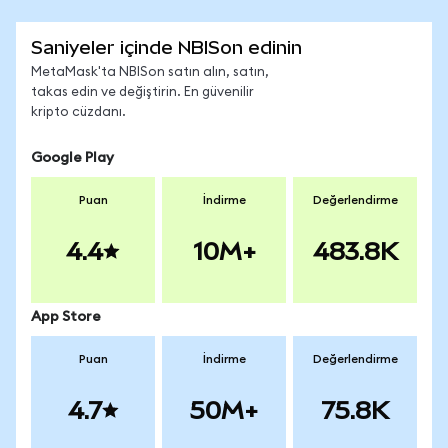
Saniyeler içinde NBISon edinin
MetaMask'ta NBISon satın alın, satın,
takas edin ve değiştirin. En güvenilir
kripto cüzdanı.
Google Play
Puan
İndirme
Değerlendirme
4.4
10M+
483.8K
App Store
Puan
İndirme
Değerlendirme
4.7
50M+
75.8K