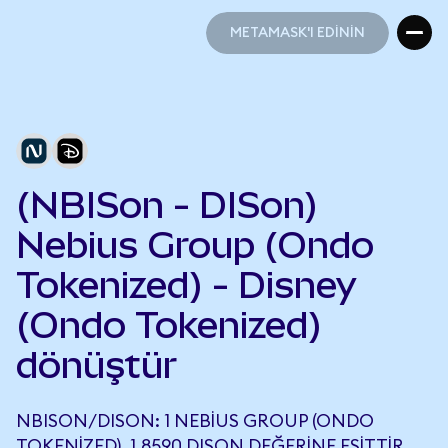
METAMASK'I EDİNİN
METAMASK'I EDİNİN
(NBISon - DISon)
Nebius Group (Ondo
Tokenized) - Disney
(Ondo Tokenized)
dönüştür
NBISON/DISON: 1 NEBIUS GROUP (ONDO
TOKENIZED), 1,8590 DISON DEĞERINE EŞITTIR