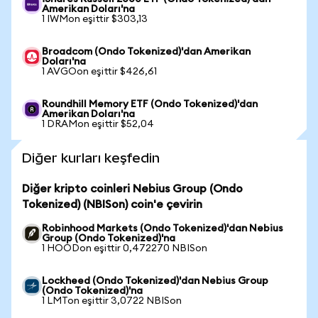
Amerikan Doları'na
1 IWMon eşittir $303,13
Broadcom (Ondo Tokenized)'dan Amerikan
Doları'na
1 AVGOon eşittir $426,61
Roundhill Memory ETF (Ondo Tokenized)'dan
Amerikan Doları'na
1 DRAMon eşittir $52,04
Diğer kurları keşfedin
Diğer kripto coinleri Nebius Group (Ondo
Tokenized) (NBISon) coin'e çevirin
Robinhood Markets (Ondo Tokenized)'dan Nebius
Group (Ondo Tokenized)'na
1 HOODon eşittir 0,472270 NBISon
Lockheed (Ondo Tokenized)'dan Nebius Group
(Ondo Tokenized)'na
1 LMTon eşittir 3,0722 NBISon