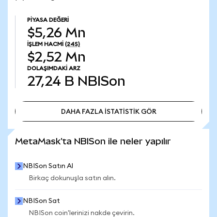
PIYASA DEĞERI
$5,26 Mn
İŞLEM HACMI
(24S)
$2,52 Mn
DOLAŞIMDAKI ARZ
27,24 B
NBISon
DAHA FAZLA İSTATİSTİK GÖR
DAHA FAZLA İSTATİSTİK GÖR
MetaMask'ta NBISon ile neler yapılır
NBISon Satın Al
Birkaç dokunuşla satın alın.
NBISon Sat
NBISon coin'lerinizi nakde çevirin.