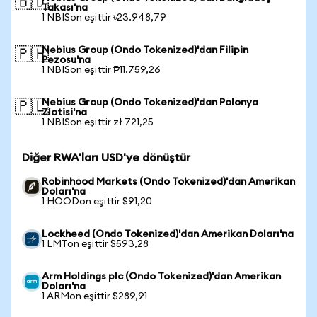
🇧🇩
Takası'na
1 NBISon eşittir ৳23.948,79
Nebius Group (Ondo Tokenized)'dan Filipin
🇵🇭
Pezosu'na
1 NBISon eşittir ₱11.759,26
Nebius Group (Ondo Tokenized)'dan Polonya
🇵🇱
Zlotisi'na
1 NBISon eşittir zł 721,25
Diğer RWA'ları USD'ye dönüştür
Robinhood Markets (Ondo Tokenized)'dan Amerikan
Doları'na
1 HOODon eşittir $91,20
Lockheed (Ondo Tokenized)'dan Amerikan Doları'na
1 LMTon eşittir $593,28
Arm Holdings plc (Ondo Tokenized)'dan Amerikan
Doları'na
1 ARMon eşittir $289,91