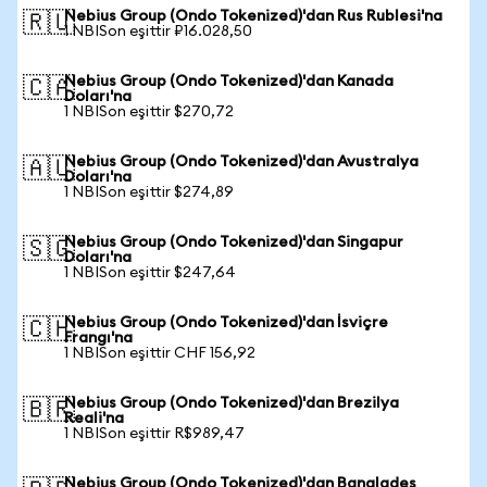
Nebius Group (Ondo Tokenized)'dan Rus Rublesi'na
🇷🇺
1 NBISon eşittir ₽16.028,50
Nebius Group (Ondo Tokenized)'dan Kanada
🇨🇦
Doları'na
1 NBISon eşittir $270,72
Nebius Group (Ondo Tokenized)'dan Avustralya
🇦🇺
Doları'na
1 NBISon eşittir $274,89
Nebius Group (Ondo Tokenized)'dan Singapur
🇸🇬
Doları'na
1 NBISon eşittir $247,64
Nebius Group (Ondo Tokenized)'dan İsviçre
🇨🇭
Frangı'na
1 NBISon eşittir CHF 156,92
Nebius Group (Ondo Tokenized)'dan Brezilya
🇧🇷
Reali'na
1 NBISon eşittir R$989,47
Nebius Group (Ondo Tokenized)'dan Bangladeş