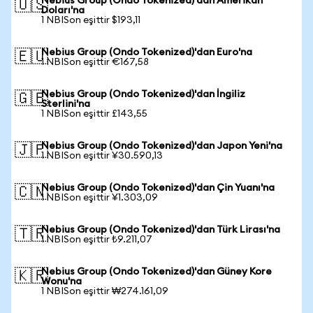
Nebius Group (Ondo Tokenized)'dan Amerikan
🇺🇸
Doları'na
1 NBISon eşittir $193,11
Nebius Group (Ondo Tokenized)'dan Euro'na
🇪🇺
1 NBISon eşittir €167,58
Nebius Group (Ondo Tokenized)'dan İngiliz
🇬🇧
Sterlini'na
1 NBISon eşittir £143,55
Nebius Group (Ondo Tokenized)'dan Japon Yeni'na
🇯🇵
1 NBISon eşittir ¥30.590,13
Nebius Group (Ondo Tokenized)'dan Çin Yuanı'na
🇨🇳
1 NBISon eşittir ¥1.303,09
Nebius Group (Ondo Tokenized)'dan Türk Lirası'na
🇹🇷
1 NBISon eşittir ₺9.211,07
Nebius Group (Ondo Tokenized)'dan Güney Kore
🇰🇷
Wonu'na
1 NBISon eşittir ₩274.161,09