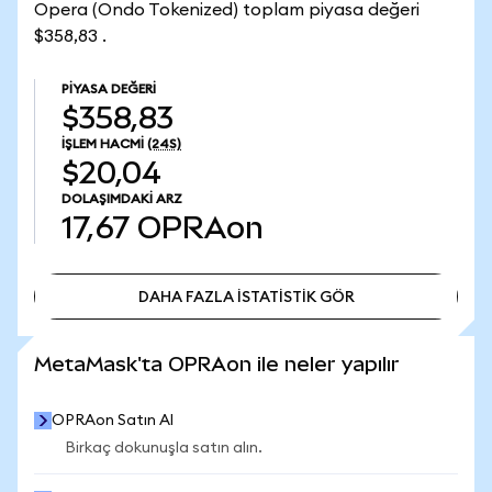
Opera (Ondo Tokenized) toplam piyasa değeri
$358,83 .
PIYASA DEĞERI
$358,83
İŞLEM HACMI
(24S)
$20,04
DOLAŞIMDAKI ARZ
17,67
OPRAon
DAHA FAZLA İSTATİSTİK GÖR
DAHA FAZLA İSTATİSTİK GÖR
MetaMask'ta OPRAon ile neler yapılır
OPRAon Satın Al
Birkaç dokunuşla satın alın.