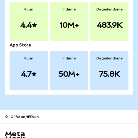
Puan
İndirme
Değerlendirme
4.4
10M+
483.9K
App Store
Puan
İndirme
Değerlendirme
4.7
50M+
75.8K
OPRAon/IEFAon
MetaMask site alt bilgisi