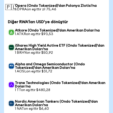
Opera (Ondo Tokenized)'dan Polonya Zlotisi'na
🇵🇱
1 OPRAon eşittir zł 75,46
Diğer RWA'ları USD'ye dönüştür
Atkore (Ondo Tokenized)'dan Amerikan Doları'na
1 ATKRon eşittir $93,53
iShares High Yield Active ETF (Ondo Tokenized)'dan
Amerikan Doları'na
1 BRHYon eşittir $50,92
Alpha and Omega Semiconductor (Ondo
Tokenized)'dan Amerikan Doları'na
1 AOSLon eşittir $31,72
Trane Technologies (Ondo Tokenized)'dan Amerikan
Doları'na
1 TTon eşittir $480,28
Nordic American Tankers (Ondo Tokenized)'dan
Amerikan Doları'na
1 NATon eşittir $6,60