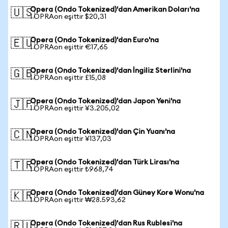
Opera (Ondo Tokenized)'dan Amerikan Doları'na
🇺🇸
1 OPRAon eşittir $20,31
Opera (Ondo Tokenized)'dan Euro'na
🇪🇺
1 OPRAon eşittir €17,65
Opera (Ondo Tokenized)'dan İngiliz Sterlini'na
🇬🇧
1 OPRAon eşittir £15,08
Opera (Ondo Tokenized)'dan Japon Yeni'na
🇯🇵
1 OPRAon eşittir ¥3.205,02
Opera (Ondo Tokenized)'dan Çin Yuanı'na
🇨🇳
1 OPRAon eşittir ¥137,03
Opera (Ondo Tokenized)'dan Türk Lirası'na
🇹🇷
1 OPRAon eşittir ₺968,74
Opera (Ondo Tokenized)'dan Güney Kore Wonu'na
🇰🇷
1 OPRAon eşittir ₩28.593,62
Opera (Ondo Tokenized)'dan Rus Rublesi'na
🇷🇺