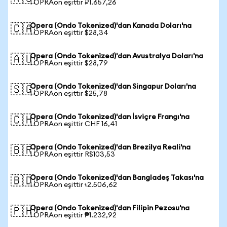
1 OPRAon eşittir ₽1.657,26
Opera (Ondo Tokenized)'dan Kanada Doları'na
🇨🇦
1 OPRAon eşittir $28,34
Opera (Ondo Tokenized)'dan Avustralya Doları'na
🇦🇺
1 OPRAon eşittir $28,79
Opera (Ondo Tokenized)'dan Singapur Doları'na
🇸🇬
1 OPRAon eşittir $25,78
Opera (Ondo Tokenized)'dan İsviçre Frangı'na
🇨🇭
1 OPRAon eşittir CHF 16,41
Opera (Ondo Tokenized)'dan Brezilya Reali'na
🇧🇷
1 OPRAon eşittir R$103,53
Opera (Ondo Tokenized)'dan Bangladeş Takası'na
🇧🇩
1 OPRAon eşittir ৳2.506,62
Opera (Ondo Tokenized)'dan Filipin Pezosu'na
🇵🇭
1 OPRAon eşittir ₱1.232,92