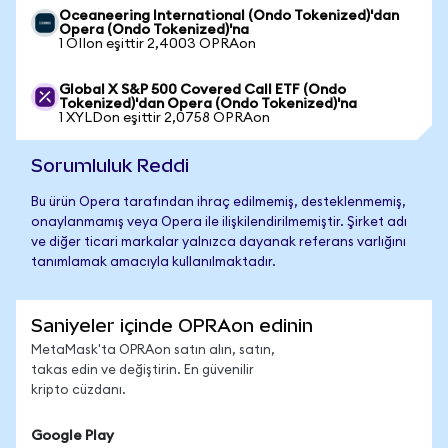
Oceaneering International (Ondo Tokenized)'dan
Opera (Ondo Tokenized)'na
1 OIIon eşittir 2,4003 OPRAon
Global X S&P 500 Covered Call ETF (Ondo
Tokenized)'dan Opera (Ondo Tokenized)'na
1 XYLDon eşittir 2,0758 OPRAon
Sorumluluk Reddi
Bu ürün Opera tarafından ihraç edilmemiş, desteklenmemiş,
onaylanmamış veya Opera ile ilişkilendirilmemiştir. Şirket adı
ve diğer ticari markalar yalnızca dayanak referans varlığını
tanımlamak amacıyla kullanılmaktadır.
Saniyeler içinde OPRAon edinin
MetaMask'ta OPRAon satın alın, satın,
takas edin ve değiştirin. En güvenilir
kripto cüzdanı.
Google Play