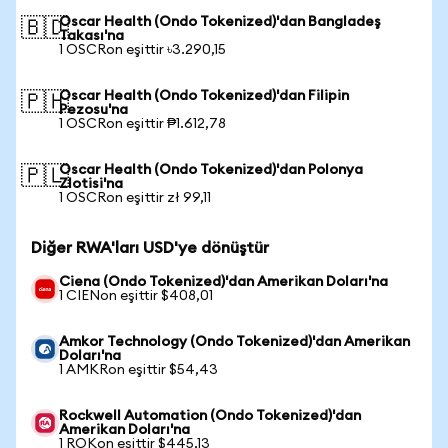
Oscar Health (Ondo Tokenized)'dan Bangladeş
🇧🇩
Takası'na
1 OSCRon eşittir ৳3.290,15
Oscar Health (Ondo Tokenized)'dan Filipin
🇵🇭
Pezosu'na
1 OSCRon eşittir ₱1.612,78
Oscar Health (Ondo Tokenized)'dan Polonya
🇵🇱
Zlotisi'na
1 OSCRon eşittir zł 99,11
Diğer RWA'ları USD'ye dönüştür
Ciena (Ondo Tokenized)'dan Amerikan Doları'na
1 CIENon eşittir $408,01
Amkor Technology (Ondo Tokenized)'dan Amerikan
Doları'na
1 AMKRon eşittir $54,43
Rockwell Automation (Ondo Tokenized)'dan
Amerikan Doları'na
1 ROKon eşittir $445,13