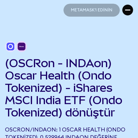
METAMASK'I EDİNİN
METAMASK'I EDİNİN
(OSCRon - INDAon)
Oscar Health (Ondo
Tokenized) - iShares
MSCI India ETF (Ondo
Tokenized) dönüştür
OSCRON/INDAON: 1 OSCAR HEALTH (ONDO
TOKENIZED), 0,529964 INDAON DEĞERINE