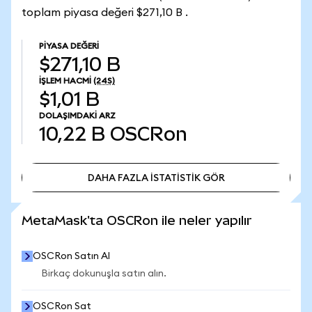
toplam piyasa değeri $271,10 B .
PIYASA DEĞERI
$271,10 B
İŞLEM HACMI
(24S)
$1,01 B
DOLAŞIMDAKI ARZ
10,22 B
OSCRon
DAHA FAZLA İSTATİSTİK GÖR
DAHA FAZLA İSTATİSTİK GÖR
MetaMask'ta OSCRon ile neler yapılır
OSCRon Satın Al
Birkaç dokunuşla satın alın.
OSCRon Sat