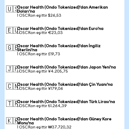
Oscar Health (Ondo Tokenized)'dan Amerikan
🇺🇸
Doları'na
1 OSCRon eşittir $26,53
Oscar Health (Ondo Tokenized)'dan Euro'na
🇪🇺
1 OSCRon eşittir €23,03
Oscar Health (Ondo Tokenized)'dan İngiliz
🇬🇧
Sterlini'na
1 OSCRon eşittir £19,73
Oscar Health (Ondo Tokenized)'dan Japon Yeni'na
🇯🇵
1 OSCRon eşittir ¥4.205,75
Oscar Health (Ondo Tokenized)'dan Çin Yuanı'na
🇨🇳
1 OSCRon eşittir ¥179,06
Oscar Health (Ondo Tokenized)'dan Türk Lirası'na
🇹🇷
1 OSCRon eşittir ₺1.264,39
Oscar Health (Ondo Tokenized)'dan Güney Kore
🇰🇷
Wonu'na
1 OSCRon eşittir ₩37.720,32