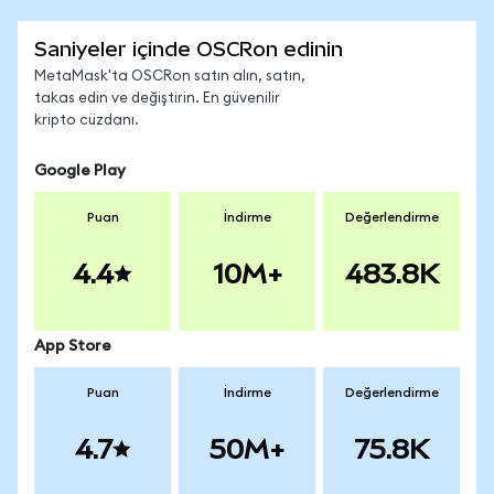
Saniyeler içinde OSCRon edinin
MetaMask'ta OSCRon satın alın, satın,
takas edin ve değiştirin. En güvenilir
kripto cüzdanı.
Google Play
Puan
İndirme
Değerlendirme
4.4
10M+
483.8K
App Store
Puan
İndirme
Değerlendirme
4.7
50M+
75.8K