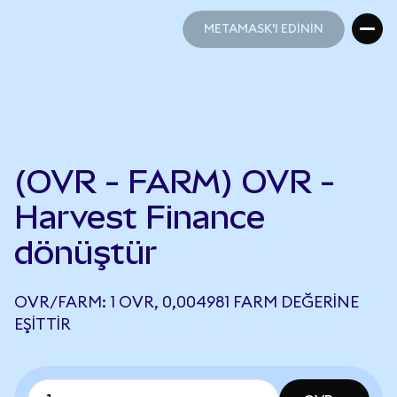
METAMASK'I EDİNİN
METAMASK'I EDİNİN
(OVR - FARM) OVR -
Harvest Finance
dönüştür
OVR/FARM: 1 OVR, 0,004981 FARM DEĞERINE
EŞITTIR