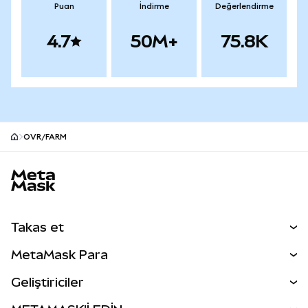
Puan
İndirme
Değerlendirme
4.7
50M+
75.8K
OVR/FARM
MetaMask site alt bilgisi
Takas et
Takas İşlemleri
MetaMask Para
Tahmin Et
YENİ
Kripto Al
Geliştiriciler
Perps
YENİ
MetaMask Kart
Dökümantasyon