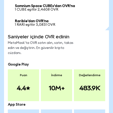
Somnium Space CUBEs'dan OVR'na
1 CUBE eşittir 2,4608 OVR
Rarible'dan OVR'na
1 RARI eşittir 3,0831 OVR
Saniyeler içinde OVR edinin
MetaMask'ta OVR satın alın, satın, takas
edin ve değiştirin. En güvenilir kripto
cüzdanı.
Google Play
Puan
İndirme
Değerlendirme
4.4
10M+
483.9K
App Store