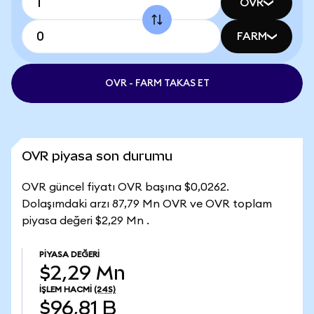
OVR
FARM
OVR - FARM TAKAS ET
OVR piyasa son durumu
OVR güncel fiyatı OVR başına $0,0262.
Dolaşımdaki arzı 87,79 Mn OVR ve OVR toplam
piyasa değeri $2,29 Mn .
PIYASA DEĞERI
$2,29 Mn
İŞLEM HACMI
(24S)
$96,81 B