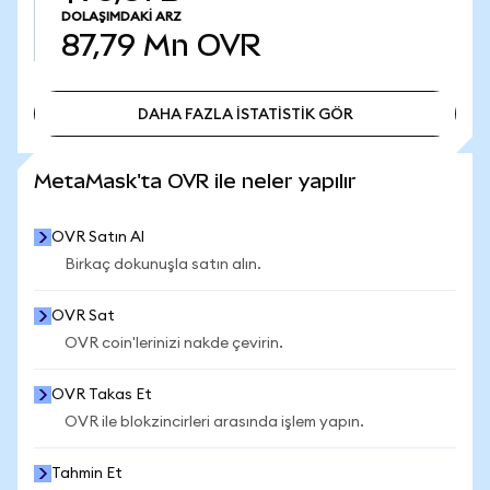
DOLAŞIMDAKI ARZ
87,79 Mn
OVR
DAHA FAZLA İSTATİSTİK GÖR
DAHA FAZLA İSTATİSTİK GÖR
MetaMask'ta OVR ile neler yapılır
OVR Satın Al
Birkaç dokunuşla satın alın.
OVR Sat
OVR coin'lerinizi nakde çevirin.
OVR Takas Et
OVR ile blokzincirleri arasında işlem yapın.
Tahmin Et