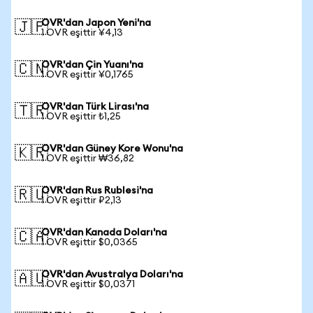
OVR'dan Japon Yeni'na
🇯🇵
1 OVR eşittir ¥4,13
OVR'dan Çin Yuanı'na
🇨🇳
1 OVR eşittir ¥0,1765
OVR'dan Türk Lirası'na
🇹🇷
1 OVR eşittir ₺1,25
OVR'dan Güney Kore Wonu'na
🇰🇷
1 OVR eşittir ₩36,82
OVR'dan Rus Rublesi'na
🇷🇺
1 OVR eşittir ₽2,13
OVR'dan Kanada Doları'na
🇨🇦
1 OVR eşittir $0,0365
OVR'dan Avustralya Doları'na
🇦🇺
1 OVR eşittir $0,0371