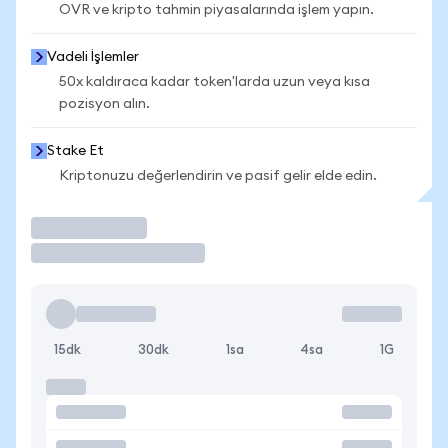
OVR ve kripto tahmin piyasalarında işlem yapın.
Vadeli İşlemler
50x kaldıraca kadar token'larda uzun veya kısa
pozisyon alın.
Stake Et
Kriptonuzu değerlendirin ve pasif gelir elde edin.
İşlem Yap
15dk
30dk
1sa
4sa
1G