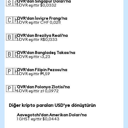
OVR'dan Singapur Doları'na
🇸🇬
1 OVR eşittir $0,0332
OVR'dan İsviçre Frangı'na
🇨🇭
1 OVR eşittir CHF 0,0211
OVR'dan Brezilya Reali'na
🇧🇷
1 OVR eşittir R$0,1333
OVR'dan Bangladeş Takası'na
🇧🇩
1 OVR eşittir ৳3,23
OVR'dan Filipin Pezosu'na
🇵🇭
1 OVR eşittir ₱1,59
OVR'dan Polonya Zlotisi'na
🇵🇱
1 OVR eşittir zł 0,0972
Diğer kripto paraları USD'ye dönüştürün
Aavegotchi'dan Amerikan Doları'na
1 GHST eşittir $0,0443