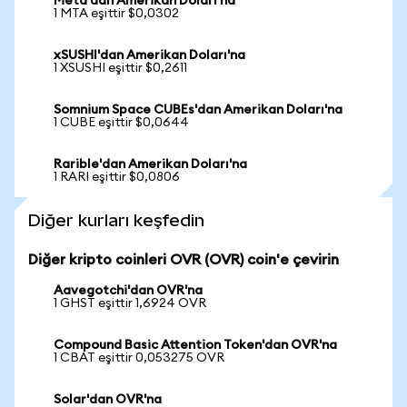
Meta'dan Amerikan Doları'na
1 MTA eşittir $0,0302
xSUSHI'dan Amerikan Doları'na
1 XSUSHI eşittir $0,2611
Somnium Space CUBEs'dan Amerikan Doları'na
1 CUBE eşittir $0,0644
Rarible'dan Amerikan Doları'na
1 RARI eşittir $0,0806
Diğer kurları keşfedin
Diğer kripto coinleri OVR (OVR) coin'e çevirin
Aavegotchi'dan OVR'na
1 GHST eşittir 1,6924 OVR
Compound Basic Attention Token'dan OVR'na
1 CBAT eşittir 0,053275 OVR
Solar'dan OVR'na