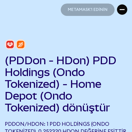
METAMASK'I EDİNİN
METAMASK'I EDİNİN
(PDDon - HDon) PDD
Holdings (Ondo
Tokenized) - Home
Depot (Ondo
Tokenized) dönüştür
PDDON/HDON: 1 PDD HOLDINGS (ONDO
TOKENIZED), 0,252320 HDON DEĞERINE EŞITTIR