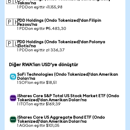
🇧🇩
Takası'na
1 PDDon eşittir ৳11.155,98
PDD Holdings (Ondo Tokenized)'dan Filipin
🇵🇭
Pezosu'na
1 PDDon eşittir ₱5.483,30
PDD Holdings (Ondo Tokenized)'dan Polonya
🇵🇱
Zlotisi'na
1 PDDon eşittir zł 336,37
Diğer RWA'ları USD'ye dönüştür
SoFi Technologies (Ondo Tokenized)'dan Amerikan
Doları'na
1 SOFIon eşittir $18,51
iShares Core S&P Total US Stock Market ETF (Ondo
Tokenized)'dan Amerikan Doları'na
1 ITOTon eşittir $169,39
iShares Core US Aggregate Bond ETF (Ondo
Tokenized)'dan Amerikan Doları'na
1 AGGon eşittir $101,05