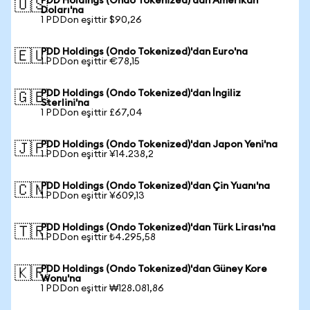
PDD Holdings (Ondo Tokenized)'dan Amerikan
🇺🇸
Doları'na
1 PDDon eşittir $90,26
PDD Holdings (Ondo Tokenized)'dan Euro'na
🇪🇺
1 PDDon eşittir €78,15
PDD Holdings (Ondo Tokenized)'dan İngiliz
🇬🇧
Sterlini'na
1 PDDon eşittir £67,04
PDD Holdings (Ondo Tokenized)'dan Japon Yeni'na
🇯🇵
1 PDDon eşittir ¥14.238,2
PDD Holdings (Ondo Tokenized)'dan Çin Yuanı'na
🇨🇳
1 PDDon eşittir ¥609,13
PDD Holdings (Ondo Tokenized)'dan Türk Lirası'na
🇹🇷
1 PDDon eşittir ₺4.295,58
PDD Holdings (Ondo Tokenized)'dan Güney Kore
🇰🇷
Wonu'na
1 PDDon eşittir ₩128.081,86