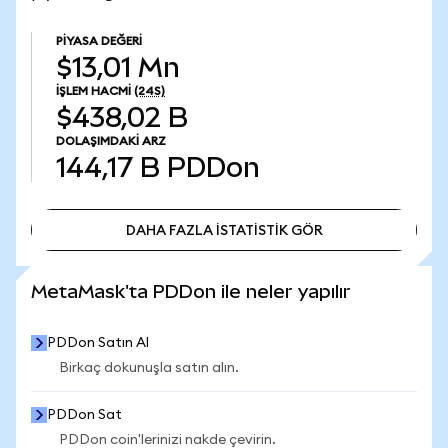
PIYASA DEĞERI
$13,01 Mn
İŞLEM HACMI
(24S)
$438,02 B
DOLAŞIMDAKI ARZ
144,17 B
PDDon
DAHA FAZLA İSTATİSTİK GÖR
DAHA FAZLA İSTATİSTİK GÖR
MetaMask'ta PDDon ile neler yapılır
PDDon Satın Al
Birkaç dokunuşla satın alın.
PDDon Sat
PDDon coin'lerinizi nakde çevirin.