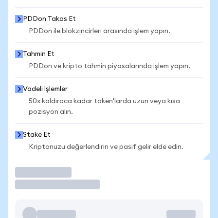
PDDon Takas Et
PDDon ile blokzincirleri arasında işlem yapın.
Tahmin Et
PDDon ve kripto tahmin piyasalarında işlem yapın.
Vadeli İşlemler
50x kaldıraca kadar token'larda uzun veya kısa
pozisyon alın.
Stake Et
Kriptonuzu değerlendirin ve pasif gelir elde edin.
İşlem Yap