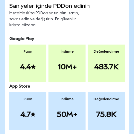
Saniyeler içinde PDDon edinin
MetaMask'ta PDDon satın alın, satın,
takas edin ve değiştirin. En güvenilir
kripto cüzdanı.
Google Play
Puan
İndirme
Değerlendirme
4.4
10M+
483.7K
App Store
Puan
İndirme
Değerlendirme
4.7
50M+
75.8K