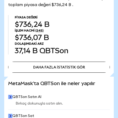
toplam piyasa değeri $736,24 B .
PIYASA DEĞERI
$736,24 B
İŞLEM HACMI
(24S)
$736,07 B
DOLAŞIMDAKI ARZ
37,14 B
QBTSon
DAHA FAZLA İSTATİSTİK GÖR
DAHA FAZLA İSTATİSTİK GÖR
MetaMask'ta QBTSon ile neler yapılır
QBTSon Satın Al
Birkaç dokunuşla satın alın.
QBTSon Sat