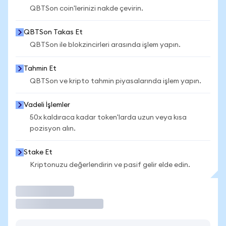
QBTSon coin'lerinizi nakde çevirin.
QBTSon Takas Et
QBTSon ile blokzincirleri arasında işlem yapın.
Tahmin Et
QBTSon ve kripto tahmin piyasalarında işlem yapın.
Vadeli İşlemler
50x kaldıraca kadar token'larda uzun veya kısa
pozisyon alın.
Stake Et
Kriptonuzu değerlendirin ve pasif gelir elde edin.
İşlem Yap