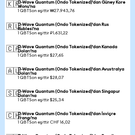
D-Wave Quantum (Ondo Tokenized)'dan Güney Kore
🇰🇷
Wonu'na
1 QBTSon eşittir ₩27.943,76
D-Wave Quantum (Ondo Tokenized)'dan Rus
🇷🇺
Rublesi'na
1 QBTSon eşittir ₽1.631,22
D-Wave Quantum (Ondo Tokenized)'dan Kanada
🇨🇦
Doları'na
1 QBTSon eşittir $27,65
D-Wave Quantum (Ondo Tokenized)'dan Avustralya
🇦🇺
Doları'na
1 QBTSon eşittir $28,07
D-Wave Quantum (Ondo Tokenized)'dan Singapur
🇸🇬
Doları'na
1 QBTSon eşittir $25,34
D-Wave Quantum (Ondo Tokenized)'dan İsviçre
🇨🇭
Frangı'na
1 QBTSon eşittir CHF 16,02