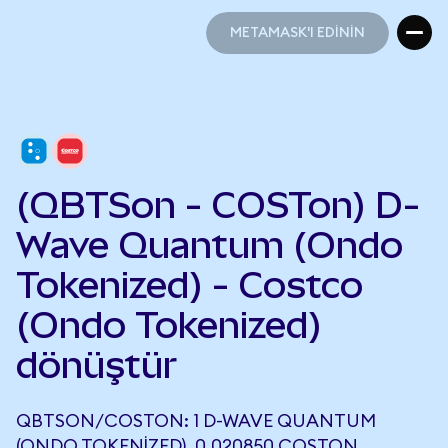
METAMASK'I EDİNİN
METAMASK'I EDİNİN
(QBTSon - COSTon) D-
Wave Quantum (Ondo
Tokenized) - Costco
(Ondo Tokenized)
dönüştür
QBTSON/COSTON: 1 D-WAVE QUANTUM
(ONDO TOKENIZED), 0,020850 COSTON