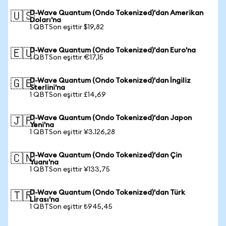
D-Wave Quantum (Ondo Tokenized)'dan Amerikan
🇺🇸
Doları'na
1 QBTSon eşittir $19,82
D-Wave Quantum (Ondo Tokenized)'dan Euro'na
🇪🇺
1 QBTSon eşittir €17,15
D-Wave Quantum (Ondo Tokenized)'dan İngiliz
🇬🇧
Sterlini'na
1 QBTSon eşittir £14,69
D-Wave Quantum (Ondo Tokenized)'dan Japon
🇯🇵
Yeni'na
1 QBTSon eşittir ¥3.126,28
D-Wave Quantum (Ondo Tokenized)'dan Çin
🇨🇳
Yuanı'na
1 QBTSon eşittir ¥133,75
D-Wave Quantum (Ondo Tokenized)'dan Türk
🇹🇷
Lirası'na
1 QBTSon eşittir ₺945,45