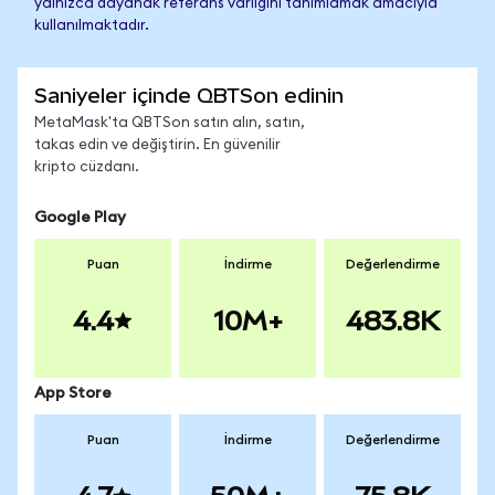
yalnızca dayanak referans varlığını tanımlamak amacıyla
kullanılmaktadır.
Saniyeler içinde QBTSon edinin
MetaMask'ta QBTSon satın alın, satın,
takas edin ve değiştirin. En güvenilir
kripto cüzdanı.
Google Play
Puan
İndirme
Değerlendirme
4.4
10M+
483.8K
App Store
Puan
İndirme
Değerlendirme