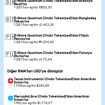
D-Wave Quantum (Ondo Tokenized)'dan Brezilya
🇧🇷
Reali'na
1 QBTSon eşittir R$101,30
D-Wave Quantum (Ondo Tokenized)'dan Bangladeş
🇧🇩
Takası'na
1 QBTSon eşittir ৳2.453,25
D-Wave Quantum (Ondo Tokenized)'dan Filipin
🇵🇭
Pezosu'na
1 QBTSon eşittir ₱1.204,82
D-Wave Quantum (Ondo Tokenized)'dan Polonya
🇵🇱
Zlotisi'na
1 QBTSon eşittir zł 73,64
Diğer RWA'ları USD'ye dönüştür
Texas Instruments (Ondo Tokenized)'dan Amerikan
Doları'na
1 TXNon eşittir $283,89
MercadoLibre (Ondo Tokenized)'dan Amerikan
Doları'na
1 MELIon eşittir $1.778,97