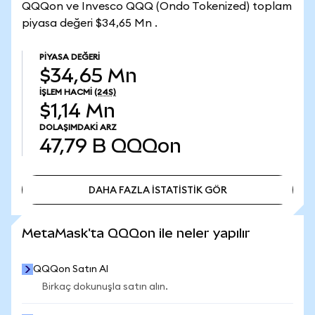
QQQon ve Invesco QQQ (Ondo Tokenized) toplam
piyasa değeri $34,65 Mn .
PIYASA DEĞERI
$34,65 Mn
İŞLEM HACMI
(24S)
$1,14 Mn
DOLAŞIMDAKI ARZ
47,79 B
QQQon
DAHA FAZLA İSTATİSTİK GÖR
DAHA FAZLA İSTATİSTİK GÖR
MetaMask'ta QQQon ile neler yapılır
QQQon Satın Al
Birkaç dokunuşla satın alın.