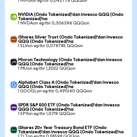
1 HIMSon eşittir 0,042778 QQQon
NVIDIA (Ondo Tokenized)'dan Invesco QQQ (Ondo
Tokenized)'na
1 NVDAon eşittir 0,306396 QQQon
iShares Silver Trust (Ondo Tokenized)'dan Invesco
QQQ (Ondo Tokenized)'na
1 SLVon eşittir 0,078785 QQQon
Micron Technology (Ondo Tokenized)'dan Invesco
QQQ (Ondo Tokenized)'na
1 MUon eşittir 1,2022 QQQon
Alphabet Class A (Ondo Tokenized)'dan Invesco
QQQ (Ondo Tokenized)'na
1 GOOGLon eşittir 0,491340 QQQon
SPDR S&P 500 ETF (Ondo Tokenized)'dan Invesco
QQQ (Ondo Tokenized)'na
1 SPYon eşittir 1,0719 QQQon
iShares 20+ Year Treasury Bond ETF (Ondo
Tokenized)'dan Invesco QQQ (Ondo Tokenized)'na
1 TLTon eşittir 0,118598 QQQon