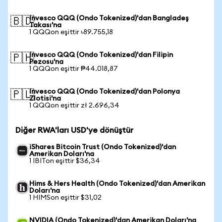
Invesco QQQ (Ondo Tokenized)'dan Bangladeş
🇧🇩
Takası'na
1 QQQon eşittir ৳89.755,18
Invesco QQQ (Ondo Tokenized)'dan Filipin
🇵🇭
Pezosu'na
1 QQQon eşittir ₱44.018,87
Invesco QQQ (Ondo Tokenized)'dan Polonya
🇵🇱
Zlotisi'na
1 QQQon eşittir zł 2.696,34
Diğer RWA'ları USD'ye dönüştür
iShares Bitcoin Trust (Ondo Tokenized)'dan
Amerikan Doları'na
1 IBITon eşittir $36,34
Hims & Hers Health (Ondo Tokenized)'dan Amerikan
Doları'na
1 HIMSon eşittir $31,02
NVIDIA (Ondo Tokenized)'dan Amerikan Doları'na