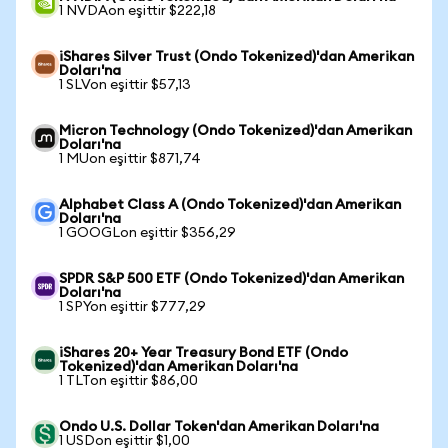
1 NVDAon eşittir $222,18
iShares Silver Trust (Ondo Tokenized)'dan Amerikan
Doları'na
1 SLVon eşittir $57,13
Micron Technology (Ondo Tokenized)'dan Amerikan
Doları'na
1 MUon eşittir $871,74
Alphabet Class A (Ondo Tokenized)'dan Amerikan
Doları'na
1 GOOGLon eşittir $356,29
SPDR S&P 500 ETF (Ondo Tokenized)'dan Amerikan
Doları'na
1 SPYon eşittir $777,29
iShares 20+ Year Treasury Bond ETF (Ondo
Tokenized)'dan Amerikan Doları'na
1 TLTon eşittir $86,00
Ondo U.S. Dollar Token'dan Amerikan Doları'na
1 USDon eşittir $1,00