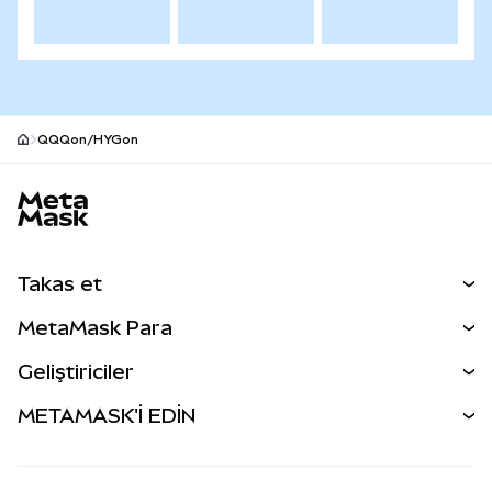
QQQon/HYGon
MetaMask site alt bilgisi
Takas et
Takas İşlemleri
MetaMask Para
Tahmin Et
YENİ
Kripto Al
Geliştiriciler
Perps
YENİ
MetaMask Kart
Dökümantasyon
METAMASK'İ EDİN
RWA'lar
mUSD
YENİ
Kontrol Paneli
İşlem Kalkanı
Kazan
Smart Accounts Kit
Agent Wallet
YENİ