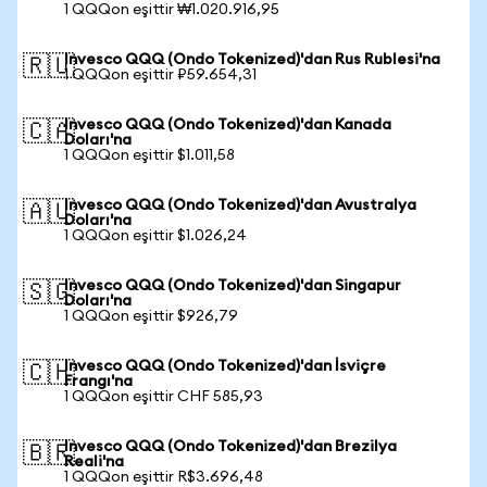
1 QQQon eşittir ₩1.020.916,95
Invesco QQQ (Ondo Tokenized)'dan Rus Rublesi'na
🇷🇺
1 QQQon eşittir ₽59.654,31
Invesco QQQ (Ondo Tokenized)'dan Kanada
🇨🇦
Doları'na
1 QQQon eşittir $1.011,58
Invesco QQQ (Ondo Tokenized)'dan Avustralya
🇦🇺
Doları'na
1 QQQon eşittir $1.026,24
Invesco QQQ (Ondo Tokenized)'dan Singapur
🇸🇬
Doları'na
1 QQQon eşittir $926,79
Invesco QQQ (Ondo Tokenized)'dan İsviçre
🇨🇭
Frangı'na
1 QQQon eşittir CHF 585,93
Invesco QQQ (Ondo Tokenized)'dan Brezilya
🇧🇷
Reali'na
1 QQQon eşittir R$3.696,48