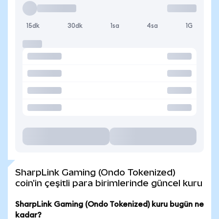
15dk
30dk
1sa
4sa
1G
SharpLink Gaming (Ondo Tokenized)
coin'in çeşitli para birimlerinde güncel kuru
SharpLink Gaming (Ondo Tokenized) kuru bugün ne
kadar?