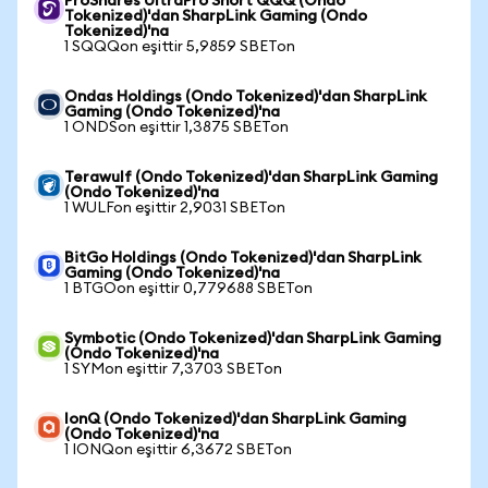
ProShares UltraPro Short QQQ (Ondo
Tokenized)'dan SharpLink Gaming (Ondo
Tokenized)'na
1 SQQQon eşittir 5,9859 SBETon
Ondas Holdings (Ondo Tokenized)'dan SharpLink
Gaming (Ondo Tokenized)'na
1 ONDSon eşittir 1,3875 SBETon
Terawulf (Ondo Tokenized)'dan SharpLink Gaming
(Ondo Tokenized)'na
1 WULFon eşittir 2,9031 SBETon
BitGo Holdings (Ondo Tokenized)'dan SharpLink
Gaming (Ondo Tokenized)'na
1 BTGOon eşittir 0,779688 SBETon
Symbotic (Ondo Tokenized)'dan SharpLink Gaming
(Ondo Tokenized)'na
1 SYMon eşittir 7,3703 SBETon
IonQ (Ondo Tokenized)'dan SharpLink Gaming
(Ondo Tokenized)'na
1 IONQon eşittir 6,3672 SBETon