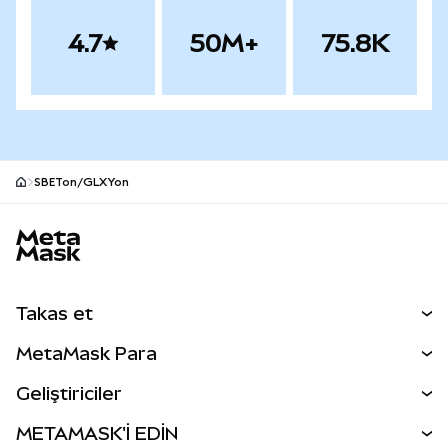
4.7
50M+
75.8K
SBETon/GLXYon
MetaMask site alt bilgisi
Takas et
Takas İşlemleri
MetaMask Para
Tahmin Et
YENİ
Kripto Al
Geliştiriciler
Perps
YENİ
MetaMask Kart
Dökümantasyon
METAMASK'İ EDİN
RWA'lar
mUSD
YENİ