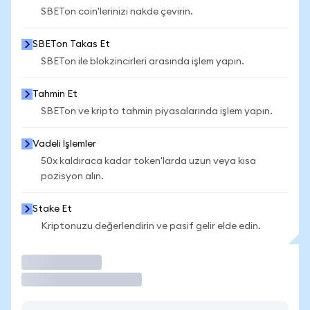
SBETon coin'lerinizi nakde çevirin.
SBETon Takas Et
SBETon ile blokzincirleri arasında işlem yapın.
Tahmin Et
SBETon ve kripto tahmin piyasalarında işlem yapın.
Vadeli İşlemler
50x kaldıraca kadar token'larda uzun veya kısa
pozisyon alın.
Stake Et
Kriptonuzu değerlendirin ve pasif gelir elde edin.
İşlem Yap