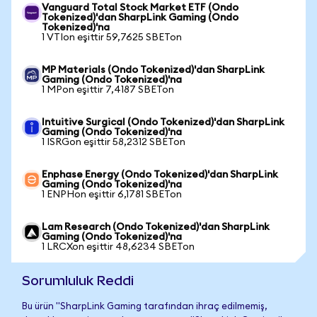
Vanguard Total Stock Market ETF (Ondo
Tokenized)'dan SharpLink Gaming (Ondo
Tokenized)'na
1 VTIon eşittir 59,7625 SBETon
MP Materials (Ondo Tokenized)'dan SharpLink
Gaming (Ondo Tokenized)'na
1 MPon eşittir 7,4187 SBETon
Intuitive Surgical (Ondo Tokenized)'dan SharpLink
Gaming (Ondo Tokenized)'na
1 ISRGon eşittir 58,2312 SBETon
Enphase Energy (Ondo Tokenized)'dan SharpLink
Gaming (Ondo Tokenized)'na
1 ENPHon eşittir 6,1781 SBETon
Lam Research (Ondo Tokenized)'dan SharpLink
Gaming (Ondo Tokenized)'na
1 LRCXon eşittir 48,6234 SBETon
Sorumluluk Reddi
Bu ürün "SharpLink Gaming tarafından ihraç edilmemiş,