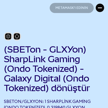
METAMASK'I EDİNİN
METAMASK'I EDİNİN
(SBETon - GLXYon)
SharpLink Gaming
(Ondo Tokenized) -
Galaxy Digital (Ondo
Tokenized) dönüştür
SBETON/GLXYON: 1 SHARPLINK GAMING
(ONDO TOKENIZED), 0,319840 GLXYON