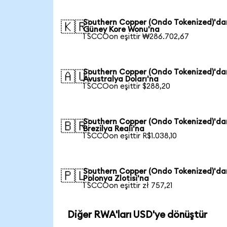
Southern Copper (Ondo Tokenized)'da
🇰🇷
Güney Kore Wonu'na
1 SCCOon eşittir ₩286.702,67
Southern Copper (Ondo Tokenized)'da
🇦🇺
Avustralya Doları'na
1 SCCOon eşittir $288,20
Southern Copper (Ondo Tokenized)'da
🇧🇷
Brezilya Reali'na
1 SCCOon eşittir R$1.038,10
Southern Copper (Ondo Tokenized)'da
🇵🇱
Polonya Zlotisi'na
1 SCCOon eşittir zł 757,21
Diğer RWA'ları USD'ye dönüştür