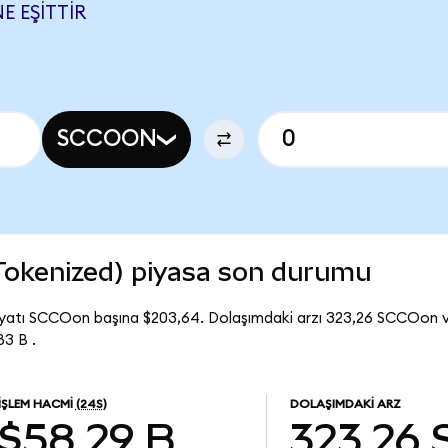
E EŞITTIR
SCCOON
Tokenized) piyasa son durumu
iyatı SCCOon başına $203,64. Dolaşımdaki arzı 323,26 SCCOon 
3 B .
İŞLEM HACMI
(24S)
DOLAŞIMDAKI ARZ
$58,29 B
323,26