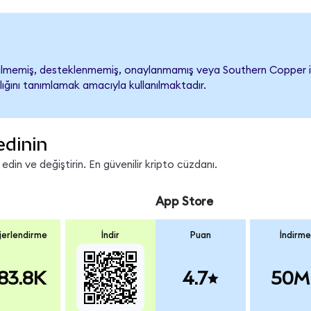
memiş, desteklenmemiş, onaylanmamış veya Southern Copper ile ili
lığını tanımlamak amacıyla kullanılmaktadır.
edinin
in ve değiştirin. En güvenilir kripto cüzdanı.
App Store
erlendirme
İndir
Puan
İndirme
83.8K
4.7
50M