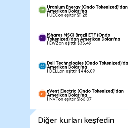
Uranium Energy (Ondo Tokenized)'dan
Amerikan Doları'na
1 UECon eşittir $11,28
iShares MSCI Brazil ETF (Ondo
Tokenized)'dan Amerikan Doları'na
1 EWZon eşittir $35,49
Dell Technologies (Ondo Tokenized)'d
Amerikan Doları'na
1 DELLon eşittir $446,09
nVent Electric (Ondo Tokenized)'dan
Amerikan Doları'na
1 NVTon eşittir $166,07
Diğer kurları keşfedin