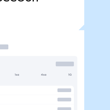
1sa
4sa
1G