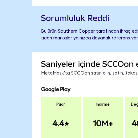
Sorumluluk Reddi
Bu ürün Southern Copper tarafından ihraç edil
ticari markalar yalnızca dayanak referans var
Saniyeler içinde SCCOon 
MetaMask'ta SCCOon satın alın, satın, takas ed
Google Play
Puan
İndirme
Değ
4.4
10M+
4