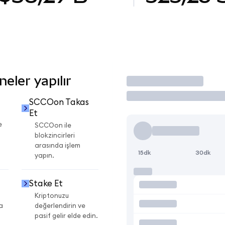
eler yapılır
İşlem Yap
SCCOon Takas
Et
e
SCCOon ile
blokzincirleri
arasında işlem
15dk
30dk
yapın.
Stake Et
Kriptonuzu
a
değerlendirin ve
pasif gelir elde edin.