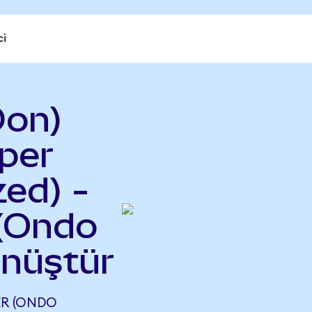
ci
Don)
per
ed) -
(Ondo
önüştür
R (ONDO