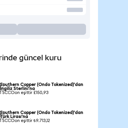
erinde güncel kuru
Southern Copper (Ondo Tokenized)'dan

İngiliz Sterlini'na
1 SCCOon eşittir £150,93
Southern Copper (Ondo Tokenized)'dan

Türk Lirası'na
1 SCCOon eşittir ₺9.713,12