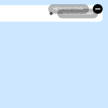
METAMASK'I EDİNİN
METAMASK'I EDİNİN
METAMASK'I EDİNİN
METAMASK'I EDİNİN