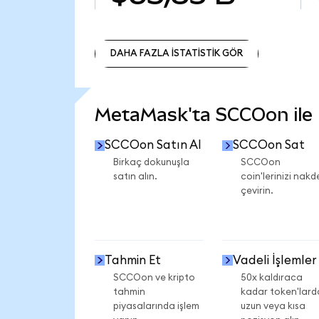
DAHA FAZLA İSTATİSTİK GÖR
DAHA FAZLA İSTATİSTİK GÖR
MetaMask'ta SCCOon ile n
SCCOon Satın Al
SCCOon Sat
Birkaç dokunuşla
SCCOon
satın alın.
coin'lerinizi nakd
çevirin.
Tahmin Et
Vadeli İşlemler
SCCOon ve kripto
50x kaldıraca
tahmin
kadar token'lard
piyasalarında işlem
uzun veya kısa