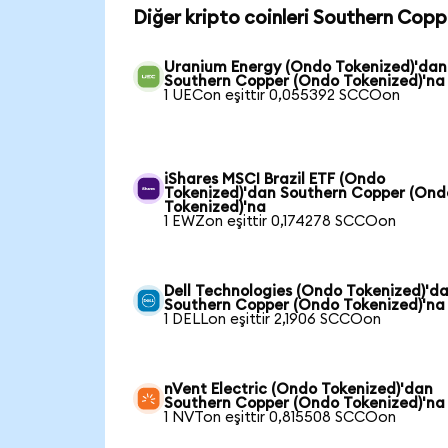
Diğer kripto coinleri Southern Copp
Uranium Energy (Ondo Tokenized)'dan
Southern Copper (Ondo Tokenized)'na
1 UECon eşittir 0,055392 SCCOon
iShares MSCI Brazil ETF (Ondo
Tokenized)'dan Southern Copper (Ond
Tokenized)'na
1 EWZon eşittir 0,174278 SCCOon
Dell Technologies (Ondo Tokenized)'d
Southern Copper (Ondo Tokenized)'na
1 DELLon eşittir 2,1906 SCCOon
nVent Electric (Ondo Tokenized)'dan
Southern Copper (Ondo Tokenized)'na
1 NVTon eşittir 0,815508 SCCOon