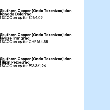
Southern Copper (Ondo Tokenized)'dan

Kanada Doları'na
1 SCCOon eşittir $284,09
Southern Copper (Ondo Tokenized)'dan

İsviçre Frangı'na
1 SCCOon eşittir CHF 164,55
Southern Copper (Ondo Tokenized)'dan

Filipin Pezosu'na
1 SCCOon eşittir ₱12.361,96