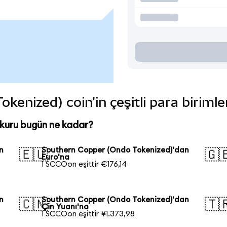
enized) coin'in çeşitli para biriml
kuru bugün ne kadar?
n
Southern Copper (Ondo Tokenized)'dan
🇪🇺
🇬
Euro'na
1 SCCOon eşittir €176,14
n
Southern Copper (Ondo Tokenized)'dan
🇨🇳
🇹
Çin Yuanı'na
1 SCCOon eşittir ¥1.373,98