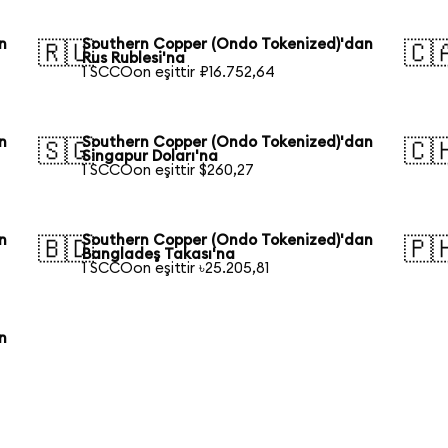
n
Southern Copper (Ondo Tokenized)'dan
🇷🇺
🇨
Rus Rublesi'na
1 SCCOon eşittir ₽16.752,64
n
Southern Copper (Ondo Tokenized)'dan
🇸🇬
🇨
Singapur Doları'na
1 SCCOon eşittir $260,27
n
Southern Copper (Ondo Tokenized)'dan
🇧🇩
🇵
Bangladeş Takası'na
1 SCCOon eşittir ৳25.205,81
n