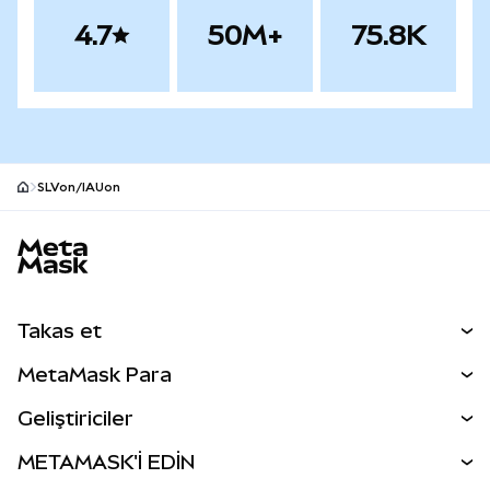
4.7
50M+
75.8K
SLVon/IAUon
MetaMask site alt bilgisi
Takas et
Takas İşlemleri
MetaMask Para
Tahmin Et
YENİ
Kripto Al
Geliştiriciler
Perps
YENİ
MetaMask Kart
Dökümantasyon
METAMASK'İ EDİN
RWA'lar
mUSD
YENİ
Kontrol Paneli
İşlem Kalkanı