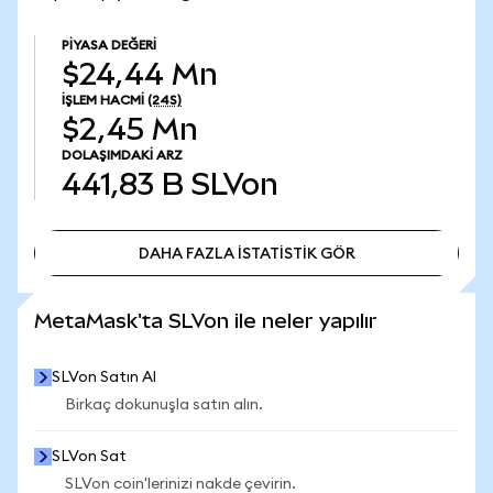
PIYASA DEĞERI
$24,44 Mn
İŞLEM HACMI
(24S)
$2,45 Mn
DOLAŞIMDAKI ARZ
441,83 B
SLVon
DAHA FAZLA İSTATİSTİK GÖR
DAHA FAZLA İSTATİSTİK GÖR
MetaMask'ta SLVon ile neler yapılır
SLVon Satın Al
Birkaç dokunuşla satın alın.
SLVon Sat
SLVon coin'lerinizi nakde çevirin.