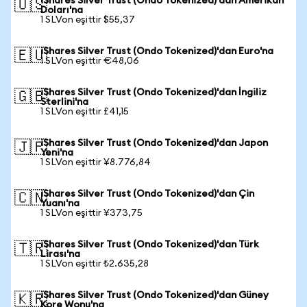
iShares Silver Trust (Ondo Tokenized)'dan Amerikan
🇺🇸
Doları'na
1 SLVon eşittir $55,37
iShares Silver Trust (Ondo Tokenized)'dan Euro'na
🇪🇺
1 SLVon eşittir €48,06
iShares Silver Trust (Ondo Tokenized)'dan İngiliz
🇬🇧
Sterlini'na
1 SLVon eşittir £41,15
iShares Silver Trust (Ondo Tokenized)'dan Japon
🇯🇵
Yeni'na
1 SLVon eşittir ¥8.776,84
iShares Silver Trust (Ondo Tokenized)'dan Çin
🇨🇳
Yuanı'na
1 SLVon eşittir ¥373,75
iShares Silver Trust (Ondo Tokenized)'dan Türk
🇹🇷
Lirası'na
1 SLVon eşittir ₺2.635,28
iShares Silver Trust (Ondo Tokenized)'dan Güney
🇰🇷
Kore Wonu'na