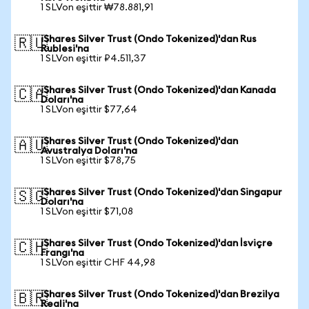
1 SLVon eşittir ₩78.881,91
iShares Silver Trust (Ondo Tokenized)'dan Rus
🇷🇺
Rublesi'na
1 SLVon eşittir ₽4.511,37
iShares Silver Trust (Ondo Tokenized)'dan Kanada
🇨🇦
Doları'na
1 SLVon eşittir $77,64
iShares Silver Trust (Ondo Tokenized)'dan
🇦🇺
Avustralya Doları'na
1 SLVon eşittir $78,75
iShares Silver Trust (Ondo Tokenized)'dan Singapur
🇸🇬
Doları'na
1 SLVon eşittir $71,08
iShares Silver Trust (Ondo Tokenized)'dan İsviçre
🇨🇭
Frangı'na
1 SLVon eşittir CHF 44,98
iShares Silver Trust (Ondo Tokenized)'dan Brezilya
🇧🇷
Reali'na