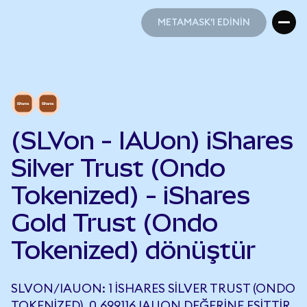
METAMASK'I EDİNİN
METAMASK'I EDİNİN
(SLVon - IAUon) iShares
Silver Trust (Ondo
Tokenized) - iShares
Gold Trust (Ondo
Tokenized) dönüştür
SLVON/IAUON: 1 ISHARES SILVER TRUST (ONDO
TOKENIZED), 0,699116 IAUON DEĞERINE EŞITTIR