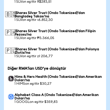
1 SLVon eşittir R$283,51
iShares Silver Trust (Ondo Tokenized)'dan
🇧🇩
Bangladeş Takası'na
1 SLVon eşittir ৳6.852,30
iShares Silver Trust (Ondo Tokenized)'dan Filipin
🇵🇭
Pezosu'na
1 SLVon eşittir ₱3.366,05
iShares Silver Trust (Ondo Tokenized)'dan Polonya
🇵🇱
Zlotisi'na
1 SLVon eşittir zł 206,77
Diğer RWA'ları USD'ye dönüştür
Hims & Hers Health (Ondo Tokenized)'dan Amerikan
Doları'na
1 HIMSon eşittir $30,27
Alphabet Class A (Ondo Tokenized)'dan Amerikan
Doları'na
1 GOOGLon eşittir $359,83