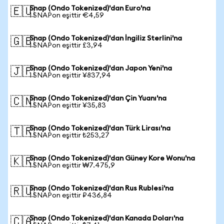
Snap (Ondo Tokenized)'dan Euro'na
🇪🇺
1 SNAPon eşittir €4,59
Snap (Ondo Tokenized)'dan İngiliz Sterlini'na
🇬🇧
1 SNAPon eşittir £3,94
Snap (Ondo Tokenized)'dan Japon Yeni'na
🇯🇵
1 SNAPon eşittir ¥837,94
Snap (Ondo Tokenized)'dan Çin Yuanı'na
🇨🇳
1 SNAPon eşittir ¥35,83
Snap (Ondo Tokenized)'dan Türk Lirası'na
🇹🇷
1 SNAPon eşittir ₺253,27
Snap (Ondo Tokenized)'dan Güney Kore Wonu'na
🇰🇷
1 SNAPon eşittir ₩7.475,9
Snap (Ondo Tokenized)'dan Rus Rublesi'na
🇷🇺
1 SNAPon eşittir ₽436,84
Snap (Ondo Tokenized)'dan Kanada Doları'na
🇨🇦