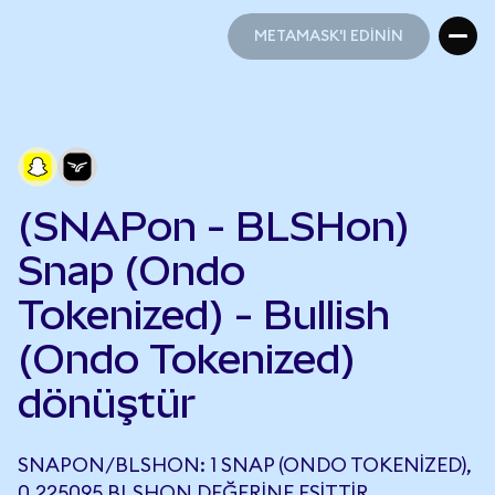
METAMASK'I EDİNİN
METAMASK'I EDİNİN
(SNAPon - BLSHon)
Snap (Ondo
Tokenized) - Bullish
(Ondo Tokenized)
dönüştür
SNAPON/BLSHON: 1 SNAP (ONDO TOKENIZED),
0,225095 BLSHON DEĞERINE EŞITTIR