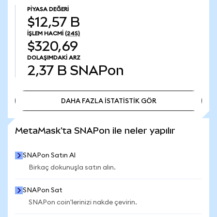
PIYASA DEĞERI
$12,57 B
İŞLEM HACMI
(24S)
$320,69
DOLAŞIMDAKI ARZ
2,37 B
SNAPon
DAHA FAZLA İSTATİSTİK GÖR
DAHA FAZLA İSTATİSTİK GÖR
MetaMask'ta SNAPon ile neler yapılır
SNAPon Satın Al
Birkaç dokunuşla satın alın.
SNAPon Sat
SNAPon coin'lerinizi nakde çevirin.