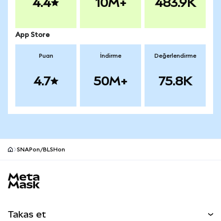
4.4
10M+
483.9K
App Store
Puan
İndirme
Değerlendirme
4.7
50M+
75.8K
SNAPon/BLSHon
MetaMask site alt bilgisi
Takas et