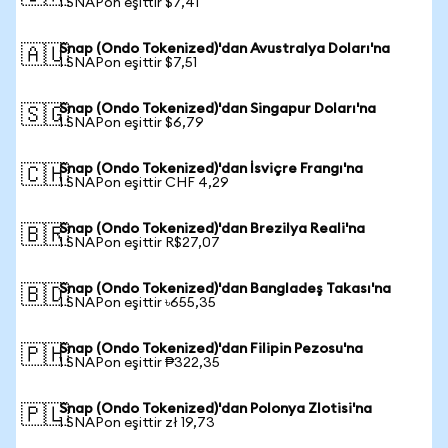
1 SNAPon eşittir $7,41
Snap (Ondo Tokenized)'dan Avustralya Doları'na
🇦🇺
1 SNAPon eşittir $7,51
Snap (Ondo Tokenized)'dan Singapur Doları'na
🇸🇬
1 SNAPon eşittir $6,79
Snap (Ondo Tokenized)'dan İsviçre Frangı'na
🇨🇭
1 SNAPon eşittir CHF 4,29
Snap (Ondo Tokenized)'dan Brezilya Reali'na
🇧🇷
1 SNAPon eşittir R$27,07
Snap (Ondo Tokenized)'dan Bangladeş Takası'na
🇧🇩
1 SNAPon eşittir ৳655,35
Snap (Ondo Tokenized)'dan Filipin Pezosu'na
🇵🇭
1 SNAPon eşittir ₱322,35
Snap (Ondo Tokenized)'dan Polonya Zlotisi'na
🇵🇱
1 SNAPon eşittir zł 19,73