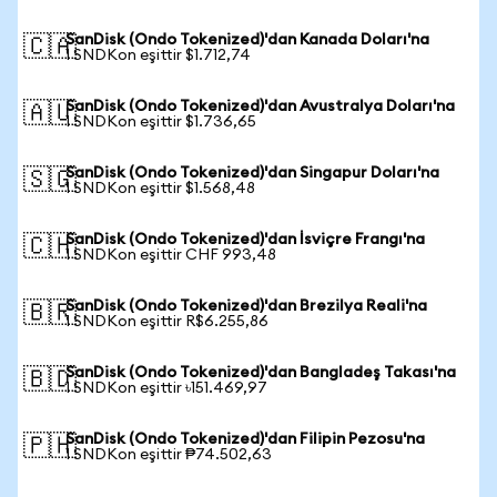
SanDisk (Ondo Tokenized)'dan Kanada Doları'na
🇨🇦
1 SNDKon eşittir $1.712,74
SanDisk (Ondo Tokenized)'dan Avustralya Doları'na
🇦🇺
1 SNDKon eşittir $1.736,65
SanDisk (Ondo Tokenized)'dan Singapur Doları'na
🇸🇬
1 SNDKon eşittir $1.568,48
SanDisk (Ondo Tokenized)'dan İsviçre Frangı'na
🇨🇭
1 SNDKon eşittir CHF 993,48
SanDisk (Ondo Tokenized)'dan Brezilya Reali'na
🇧🇷
1 SNDKon eşittir R$6.255,86
SanDisk (Ondo Tokenized)'dan Bangladeş Takası'na
🇧🇩
1 SNDKon eşittir ৳151.469,97
SanDisk (Ondo Tokenized)'dan Filipin Pezosu'na
🇵🇭
1 SNDKon eşittir ₱74.502,63