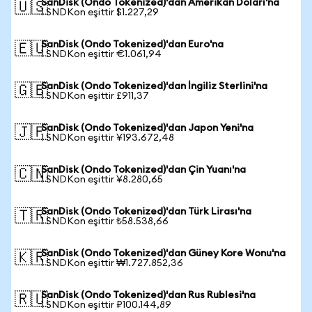
SanDisk (Ondo Tokenized)'dan Amerikan Doları'na
🇺🇸
1 SNDKon eşittir $1.227,29
SanDisk (Ondo Tokenized)'dan Euro'na
🇪🇺
1 SNDKon eşittir €1.061,94
SanDisk (Ondo Tokenized)'dan İngiliz Sterlini'na
🇬🇧
1 SNDKon eşittir £911,37
SanDisk (Ondo Tokenized)'dan Japon Yeni'na
🇯🇵
1 SNDKon eşittir ¥193.672,48
SanDisk (Ondo Tokenized)'dan Çin Yuanı'na
🇨🇳
1 SNDKon eşittir ¥8.280,65
SanDisk (Ondo Tokenized)'dan Türk Lirası'na
🇹🇷
1 SNDKon eşittir ₺58.538,66
SanDisk (Ondo Tokenized)'dan Güney Kore Wonu'na
🇰🇷
1 SNDKon eşittir ₩1.727.852,36
SanDisk (Ondo Tokenized)'dan Rus Rublesi'na
🇷🇺
1 SNDKon eşittir ₽100.144,89