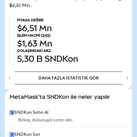
$6,51 Mn .
PIYASA DEĞERI
$6,51 Mn
İŞLEM HACMI
(24S)
$1,63 Mn
DOLAŞIMDAKI ARZ
5,30 B
SNDKon
DAHA FAZLA İSTATİSTİK GÖR
DAHA FAZLA İSTATİSTİK GÖR
MetaMask'ta SNDKon ile neler yapılır
SNDKon Satın Al
Birkaç dokunuşla satın alın.
SNDKon Sat