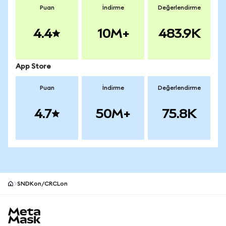
Puan
İndirme
Değerlendirme
4.4
10M+
483.9K
App Store
Puan
İndirme
Değerlendirme
4.7
50M+
75.8K
SNDKon/CRCLon
MetaMask site alt bilgisi