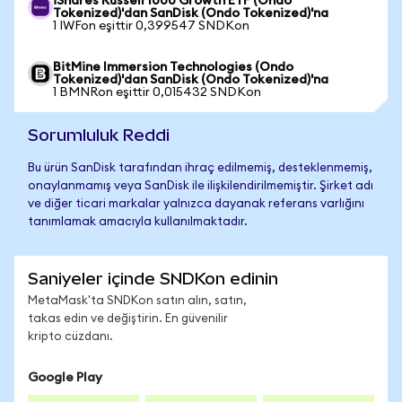
iShares Russell 1000 Growth ETF (Ondo
Tokenized)'dan SanDisk (Ondo Tokenized)'na
1 IWFon eşittir 0,399547 SNDKon
BitMine Immersion Technologies (Ondo
Tokenized)'dan SanDisk (Ondo Tokenized)'na
1 BMNRon eşittir 0,015432 SNDKon
Sorumluluk Reddi
Bu ürün SanDisk tarafından ihraç edilmemiş, desteklenmemiş,
onaylanmamış veya SanDisk ile ilişkilendirilmemiştir. Şirket adı
ve diğer ticari markalar yalnızca dayanak referans varlığını
tanımlamak amacıyla kullanılmaktadır.
Saniyeler içinde SNDKon edinin
MetaMask'ta SNDKon satın alın, satın,
takas edin ve değiştirin. En güvenilir
kripto cüzdanı.
Google Play