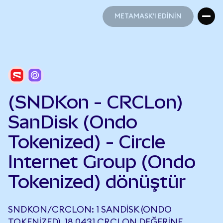
METAMASK'I EDİNİN
METAMASK'I EDİNİN
(SNDKon - CRCLon)
SanDisk (Ondo
Tokenized) - Circle
Internet Group (Ondo
Tokenized) dönüştür
SNDKON/CRCLON: 1 SANDISK (ONDO
TOKENIZED), 18,0431 CRCLON DEĞERINE