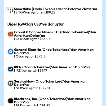
Snowflake (Ondo Tokenized)'dan Polonya Zlotisi'na
🇵🇱
1 SNOWon eşittir zł 1.198,22
Diğer RWA'ları USD'ye dönüştür
Global X Copper Miners ETF (Ondo Tokenized)'dan
Amerikan Doları'na
1 COPXon eşittir $86,04
General Electric (Ondo Tokenized)'dan Amerikan
Doları'na
1 GEon eşittir $376,61
IREN (Ondo Tokenized)'dan Amerikan Doları'na
1 IRENon eşittir $39,17
ServiceNow (Ondo Tokenized)'dan Amerikan
Doları'na
1 NOWon eşittir $577,20
Blackrock, Inc. (Ondo Tokenized)'dan Amerikan
Doları'na
1 BLKon eşittir $1.135,83