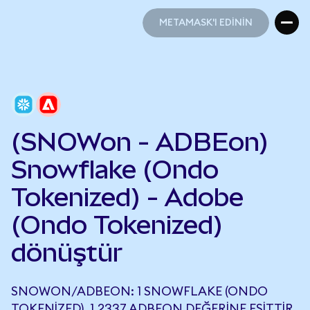
METAMASK'I EDİNİN
METAMASK'I EDİNİN
(SNOWon - ADBEon)
Snowflake (Ondo
Tokenized) - Adobe
(Ondo Tokenized)
dönüştür
SNOWON/ADBEON: 1 SNOWFLAKE (ONDO
TOKENIZED), 1,2337 ADBEON DEĞERINE EŞITTIR