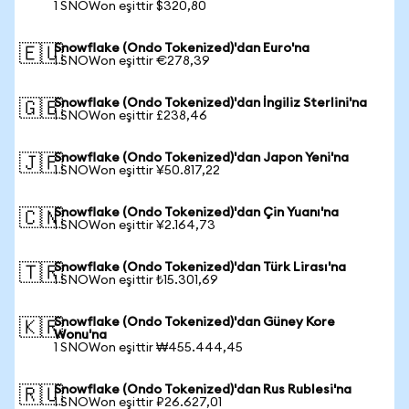
1 SNOWon eşittir $320,80
Snowflake (Ondo Tokenized)'dan Euro'na
🇪🇺
1 SNOWon eşittir €278,39
Snowflake (Ondo Tokenized)'dan İngiliz Sterlini'na
🇬🇧
1 SNOWon eşittir £238,46
Snowflake (Ondo Tokenized)'dan Japon Yeni'na
🇯🇵
1 SNOWon eşittir ¥50.817,22
Snowflake (Ondo Tokenized)'dan Çin Yuanı'na
🇨🇳
1 SNOWon eşittir ¥2.164,73
Snowflake (Ondo Tokenized)'dan Türk Lirası'na
🇹🇷
1 SNOWon eşittir ₺15.301,69
Snowflake (Ondo Tokenized)'dan Güney Kore
🇰🇷
Wonu'na
1 SNOWon eşittir ₩455.444,45
Snowflake (Ondo Tokenized)'dan Rus Rublesi'na
🇷🇺
1 SNOWon eşittir ₽26.627,01