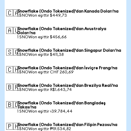
Snowflake (Ondo Tokenized)'dan Kanada Doları'na
🇨🇦
1 SNOWon eşittir $449,73
Snowflake (Ondo Tokenized)'dan Avustralya
🇦🇺
Doları'na
1 SNOWon eşittir $456,66
Snowflake (Ondo Tokenized)'dan Singapur Doları'na
🇸🇬
1 SNOWon eşittir $411,38
Snowflake (Ondo Tokenized)'dan İsviçre Frangı'na
🇨🇭
1 SNOWon eşittir CHF 260,69
Snowflake (Ondo Tokenized)'dan Brezilya Reali'na
🇧🇷
1 SNOWon eşittir R$1.643,74
Snowflake (Ondo Tokenized)'dan Bangladeş
🇧🇩
Takası'na
1 SNOWon eşittir ৳39.784,44
Snowflake (Ondo Tokenized)'dan Filipin Pezosu'na
🇵🇭
1 SNOWon eşittir ₱19.534,82