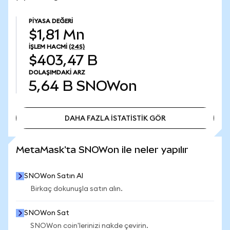
PIYASA DEĞERI
$1,81 Mn
İŞLEM HACMI
(24S)
$403,47 B
DOLAŞIMDAKI ARZ
5,64 B
SNOWon
DAHA FAZLA İSTATİSTİK GÖR
DAHA FAZLA İSTATİSTİK GÖR
MetaMask'ta SNOWon ile neler yapılır
SNOWon Satın Al
Birkaç dokunuşla satın alın.
SNOWon Sat
SNOWon coin'lerinizi nakde çevirin.