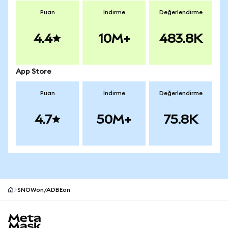
Puan
İndirme
Değerlendirme
4.4
10M+
483.8K
App Store
Puan
İndirme
Değerlendirme
4.7
50M+
75.8K
SNOWon/ADBEon
MetaMask site alt bilgisi