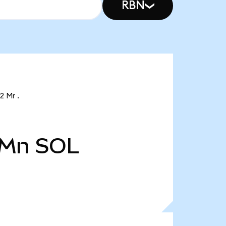
RBN
2 Mr .
 Mn
SOL