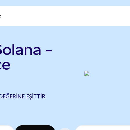
ci
olana -
ce
DEĞERINE EŞITTIR