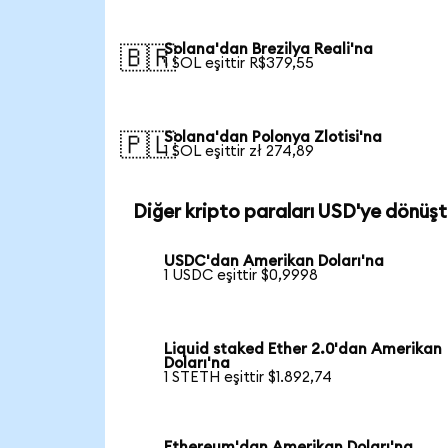
Solana'dan Brezilya Reali'na
🇧🇷
1 SOL eşittir R$379,55
Solana'dan Polonya Zlotisi'na
🇵🇱
1 SOL eşittir zł 274,89
Diğer kripto paraları USD'ye dönüşt
USDC'dan Amerikan Doları'na
1 USDC eşittir $0,9998
Liquid staked Ether 2.0'dan Amerikan
Doları'na
1 STETH eşittir $1.892,74
Ethereum'dan Amerikan Doları'na