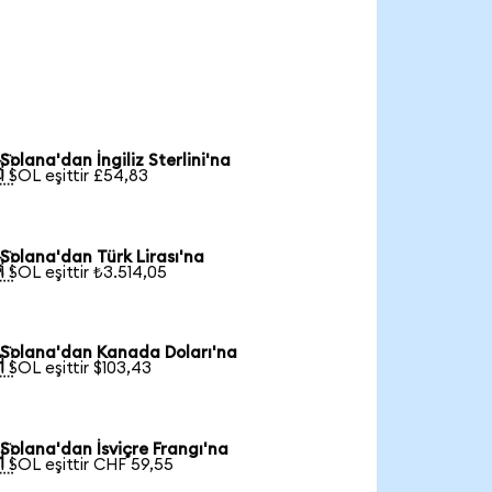
Solana'dan İngiliz Sterlini'na

1 SOL eşittir £54,83
Solana'dan Türk Lirası'na

1 SOL eşittir ₺3.514,05
Solana'dan Kanada Doları'na

1 SOL eşittir $103,43
Solana'dan İsviçre Frangı'na

1 SOL eşittir CHF 59,55