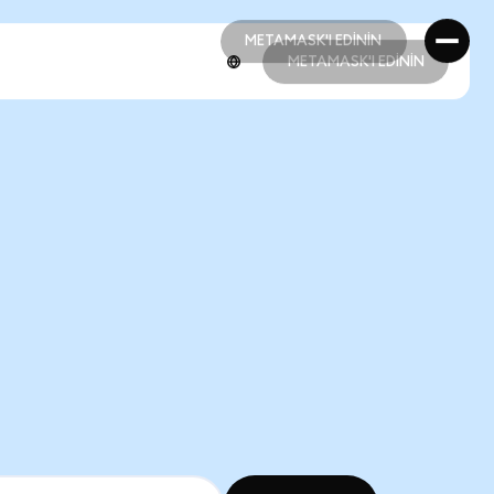
METAMASK'I EDİNİN
METAMASK'I EDİNİN
METAMASK'I EDİNİN
METAMASK'I EDİNİN