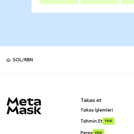
SOL/RBN
MetaMask site alt bilgisi
Takas et
Takas İşlemleri
Tahmin Et
YENİ
Perps
YENİ