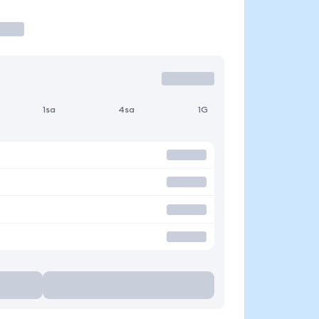
1sa
4sa
1G