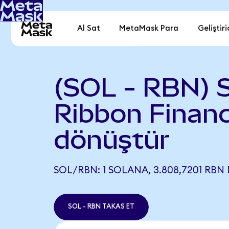
Al Sat
MetaMask Para
Geliştiri
(SOL - RBN) S
Ribbon Finan
dönüştür
SOL/RBN: 1 SOLANA, 3.808,7201 RBN 
SOL - RBN TAKAS ET