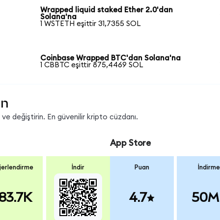
Wrapped liquid staked Ether 2.0'dan
Solana'na
1 WSTETH eşittir 31,7355 SOL
Coinbase Wrapped BTC'dan Solana'na
1 CBBTC eşittir 875,4469 SOL
in
e değiştirin. En güvenilir kripto cüzdanı.
App Store
erlendirme
İndir
Puan
İndirme
83.7K
4.7
50M