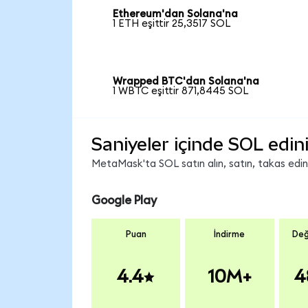
Ethereum'dan Solana'na
1 ETH eşittir 25,3517 SOL
Wrapped BTC'dan Solana'na
1 WBTC eşittir 871,8445 SOL
Saniyeler içinde SOL edin
MetaMask'ta SOL satın alın, satın, takas edin v
Google Play
Puan
İndirme
Değ
4.4
10M+
4