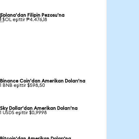
Solana'dan Filipin Pezosu'na

1 SOL eşittir ₱4.476,18
Binance Coin'dan Amerikan Doları'na
1 BNB eşittir $598,50
Sky Dollar'dan Amerikan Doları'na
1 USDS eşittir $0,9998
Bitcoin'dan Amerikan Doları'na