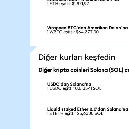
1 ETH eşittir $1.871,97
Wrapped BTC'dan Amerikan Doları'na
1 WBTC eşittir $64.377,00
Diğer kurları keşfedin
Diğer kripto coinleri Solana (SOL) co
USDC'dan Solana'na
1 USDC eşittir 0,013541 SOL
Liquid staked Ether 2.0'dan Solana'na
1 STETH eşittir 25,6330 SOL