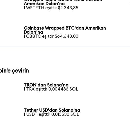
Amerikan Doları'na
1 WSTETH eşittir $2.343,35
Coinbase Wrapped BTC'dan Amerikan
Doları'na
1 CBBTC eşittir $64.643,00
in'e çevirin
TRON'dan Solana'na
1 TRX eşittir 0,004436 SOL
Tether USD'dan Solana'na
1 USDT eşittir 0,013530 SOL