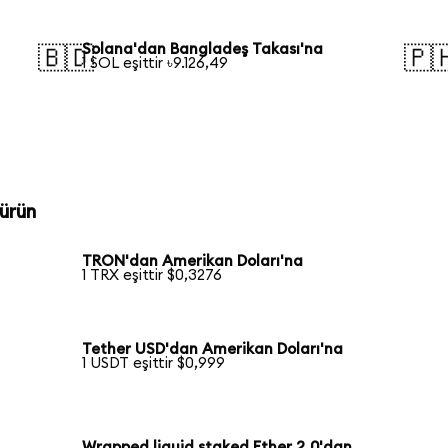
Solana'dan Bangladeş Takası'na
🇧🇩
🇵
1 SOL eşittir ৳9.126,49
ürün
TRON'dan Amerikan Doları'na
1 TRX eşittir $0,3276
Tether USD'dan Amerikan Doları'na
1 USDT eşittir $0,999
Wrapped liquid staked Ether 2.0'dan