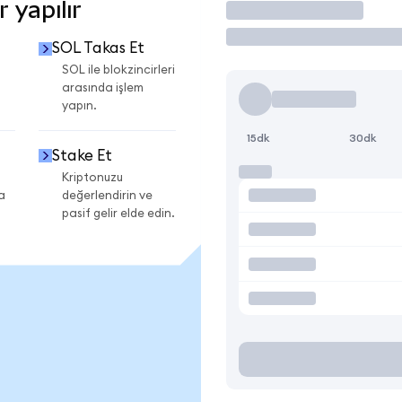
 yapılır
İşlem Yap
SOL Takas Et
SOL ile blokzincirleri
arasında işlem
yapın.
15dk
30dk
Stake Et
Kriptonuzu
a
değerlendirin ve
pasif gelir elde edin.