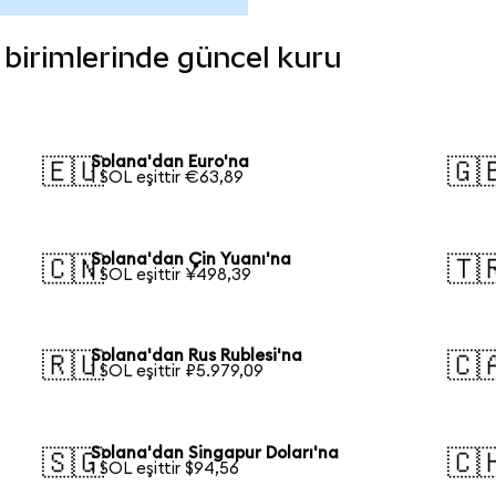
a birimlerinde güncel kuru
Solana'dan Euro'na
🇪🇺
🇬
1 SOL eşittir €63,89
Solana'dan Çin Yuanı'na
🇨🇳
🇹
1 SOL eşittir ¥498,39
Solana'dan Rus Rublesi'na
🇷🇺
🇨
1 SOL eşittir ₽5.979,09
Solana'dan Singapur Doları'na
🇸🇬
🇨
1 SOL eşittir $94,56