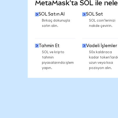
MetaMask'ta SOL ile neler
SOL Satın Al
SOL Sat
Birkaç dokunuşla
SOL coin'lerinizi
satın alın.
nakde çevirin.
Tahmin Et
Vadeli İşlemler
SOL ve kripto
50x kaldıraca
tahmin
kadar token'lard
piyasalarında işlem
uzun veya kısa
yapın.
pozisyon alın.