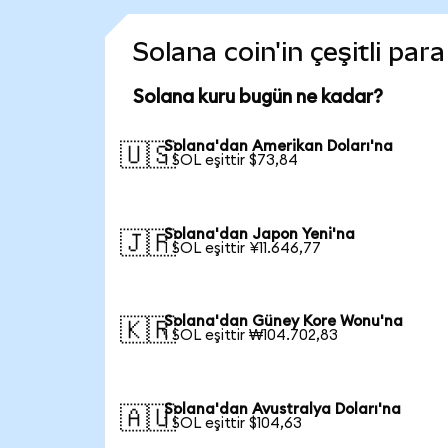
Solana coin'in çeşitli par
Solana kuru bugün ne kadar?
Solana'dan Amerikan Doları'na
🇺🇸
1 SOL eşittir $73,84
Solana'dan Japon Yeni'na
🇯🇵
1 SOL eşittir ¥11.646,77
Solana'dan Güney Kore Wonu'na
🇰🇷
1 SOL eşittir ₩104.702,83
Solana'dan Avustralya Doları'na
🇦🇺
1 SOL eşittir $104,63