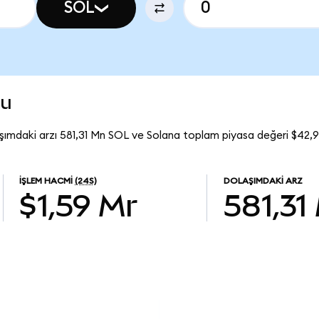
SOL
mu
şımdaki arzı 581,31 Mn SOL ve Solana toplam piyasa değeri $42,9
İŞLEM HACMI
(24S)
DOLAŞIMDAKI ARZ
$1,59 Mr
581,31