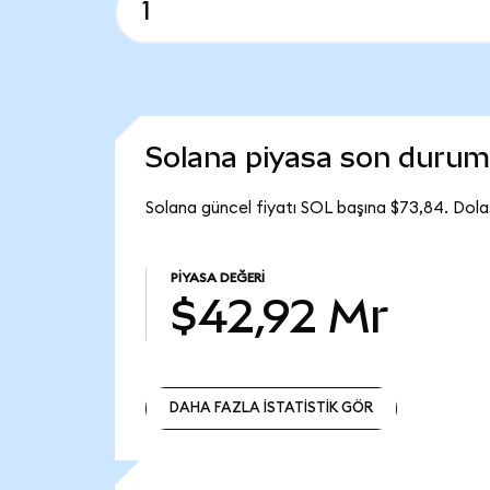
Solana piyasa son duru
Solana güncel fiyatı SOL başına $73,84. Dola
PIYASA DEĞERI
$42,92 Mr
DAHA FAZLA İSTATİSTİK GÖR
DAHA FAZLA İSTATİSTİK GÖR