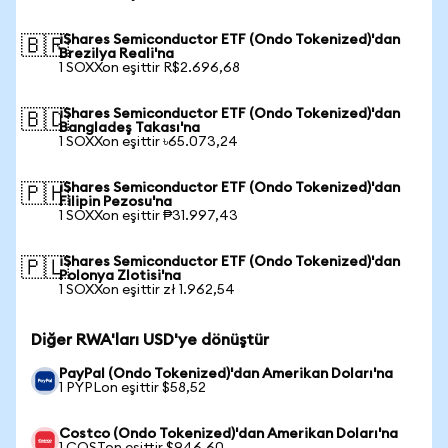
iShares Semiconductor ETF (Ondo Tokenized)'dan
🇧🇷
Brezilya Reali'na
1 SOXXon eşittir R$2.696,68
iShares Semiconductor ETF (Ondo Tokenized)'dan
🇧🇩
Bangladeş Takası'na
1 SOXXon eşittir ৳65.073,24
iShares Semiconductor ETF (Ondo Tokenized)'dan
🇵🇭
Filipin Pezosu'na
1 SOXXon eşittir ₱31.997,43
iShares Semiconductor ETF (Ondo Tokenized)'dan
🇵🇱
Polonya Zlotisi'na
1 SOXXon eşittir zł 1.962,54
Diğer RWA'ları USD'ye dönüştür
PayPal (Ondo Tokenized)'dan Amerikan Doları'na
1 PYPLon eşittir $58,52
Costco (Ondo Tokenized)'dan Amerikan Doları'na