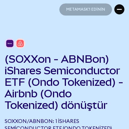
METAMASK'I EDİNİN
METAMASK'I EDİNİN
(SOXXon - ABNBon)
iShares Semiconductor
ETF (Ondo Tokenized) -
Airbnb (Ondo
Tokenized) dönüştür
SOXXON/ABNBON: 1 ISHARES
SEMICONDUCTOR ETF (ONDO TOKENIZED),