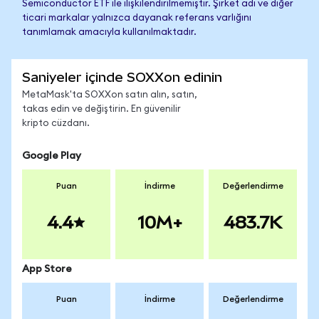
Semiconductor ETF ile ilişkilendirilmemiştir. Şirket adı ve diğer
ticari markalar yalnızca dayanak referans varlığını
tanımlamak amacıyla kullanılmaktadır.
Saniyeler içinde SOXXon edinin
MetaMask'ta SOXXon satın alın, satın,
takas edin ve değiştirin. En güvenilir
kripto cüzdanı.
Google Play
Puan
İndirme
Değerlendirme
4.4
10M+
483.7K
App Store
Puan
İndirme
Değerlendirme