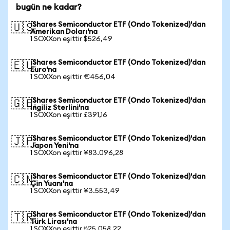
bugün ne kadar?
iShares Semiconductor ETF (Ondo Tokenized)'dan
🇺🇸
Amerikan Doları'na
1 SOXXon eşittir $526,49
iShares Semiconductor ETF (Ondo Tokenized)'dan
🇪🇺
Euro'na
1 SOXXon eşittir €456,04
iShares Semiconductor ETF (Ondo Tokenized)'dan
🇬🇧
İngiliz Sterlini'na
1 SOXXon eşittir £391,16
iShares Semiconductor ETF (Ondo Tokenized)'dan
🇯🇵
Japon Yeni'na
1 SOXXon eşittir ¥83.096,28
iShares Semiconductor ETF (Ondo Tokenized)'dan
🇨🇳
Çin Yuanı'na
1 SOXXon eşittir ¥3.553,49
iShares Semiconductor ETF (Ondo Tokenized)'dan
🇹🇷
Türk Lirası'na
1 SOXXon eşittir ₺25.058,22