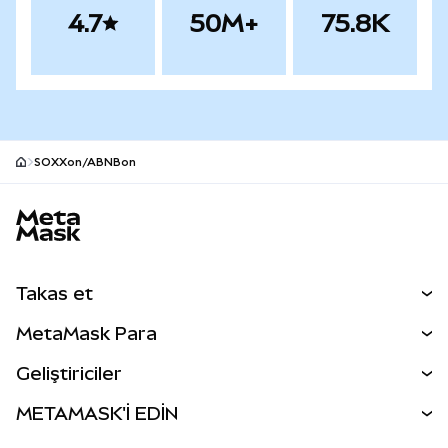
4.7
50M+
75.8K
SOXXon/ABNBon
MetaMask site alt bilgisi
Takas et
Takas İşlemleri
MetaMask Para
Tahmin Et
YENİ
Kripto Al
Geliştiriciler
Perps
YENİ
MetaMask Kart
Dökümantasyon
METAMASK'İ EDİN
RWA'lar
mUSD
YENİ
Kontrol Paneli
İşlem Kalkanı