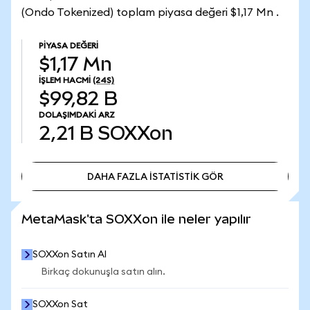
(Ondo Tokenized) toplam piyasa değeri $1,17 Mn .
PIYASA DEĞERI
$1,17 Mn
İŞLEM HACMI
(24S)
$99,82 B
DOLAŞIMDAKI ARZ
2,21 B
SOXXon
DAHA FAZLA İSTATİSTİK GÖR
DAHA FAZLA İSTATİSTİK GÖR
MetaMask'ta SOXXon ile neler yapılır
SOXXon Satın Al
Birkaç dokunuşla satın alın.
SOXXon Sat